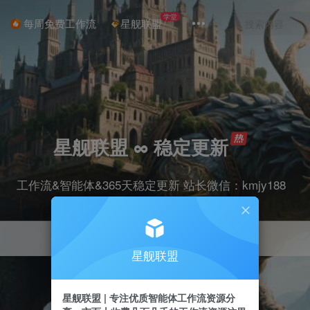
学堂
每周免费工作流
星舰联盟
星舰联盟 ∞ 稳定更新
工作流&智能体&365天稳定更新 站长微信：kmjy188
星舰联盟
星舰联盟 | 专注优质智能体工作流资源分