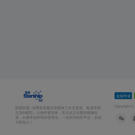
友链申请
-
Copyright ©
星舰联盟--全网首发最全智能体工作流资源、集成市场
主流AI模型，让创作更简单，专注从文生图到视频生
成，从脚本创作到内容优化，一站式AI创作平台，欢迎
大家加入！