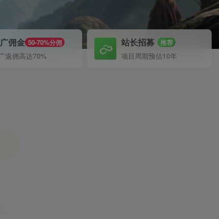
推广佣金
站长招募
50-70%分佣
推荐
广返佣高达70%
项目周期预估10年