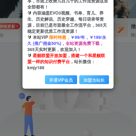
享，市面上收费几百几千的工作流资源这里
全部都有！
🔰 内容涵盖EVO3视频、书单、育儿、养
生、历史解说、历史穿越、每日语录等资
源，目前已是市面最全工作流平台，365天
每周免费工作流
持续更新
体验
稳定更新优质工作流资源！
平台
不定期更新
推
🔰 本站VIP
限时特惠，
￥99/年，￥199/永
久 (推广佣金50%)，
全站资源免费下载，
365天实时更新，欢迎加入！
🔰
星舰联盟开放加盟，搭建一个和星舰联
盟一样的知识付费平台，
站长微信：
kmjy188
开通VIP会员
加盟当站长