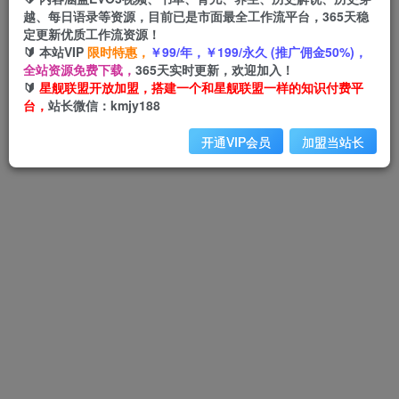
越、每日语录等资源，目前已是市面最全工作流平台，365天稳
定更新优质工作流资源！
🔰 本站VIP
限时特惠，
￥99/年，￥199/永久 (推广佣金50%)，
Hi！请先登录
全站资源免费下载，
365天实时更新，欢迎加入！
🔰
星舰联盟开放加盟，搭建一个和星舰联盟一样的知识付费平
台，
站长微信：kmjy188
登录
注册
开通VIP会员
加盟当站长