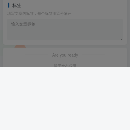
标签
填写文章的标签，每个标签用逗号隔开
Are you ready
暂无发布权限
友链申请
-
免责声明
-
关于我们
-
广告合作
-
网站地图
Copyright © 2025 ·
星舰联盟