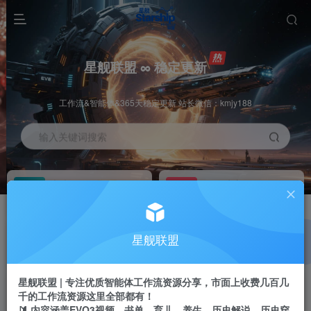
星舰联盟 ∞ 稳定更新
工作流&智能体&365天稳定更新 站长微信：kmjy188
输入关键词搜索
加入会员
工作流主页
1折
持续更新
全站资源免费下载
一站式AI创作平台
每周免费工作流
推广佣金
星舰联盟
体验
50-70%分佣
不定期更新
推广返佣高达70%
星舰联盟 | 专注优质智能体工作流资源分享，市面上收费几百几
站长招募
推荐
千的工作流资源这里全部都有！
项目周期预估10年
🔰 内容涵盖EVO3视频、书单、育儿、养生、历史解说、历史穿