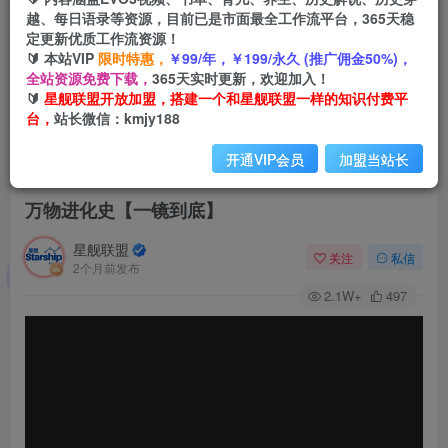
越、每日语录等资源，目前已是市面最全工作流平台，365天稳
定更新优质工作流资源！
🔰 本站VIP
限时特惠，
￥99/年，￥199/永久 (推广佣金50%)，
全站资源免费下载，
365天实时更新，欢迎加入！
🔰
星舰联盟开放加盟，搭建一个和星舰联盟一样的知识付费平
台，
站长微信：kmjy188
开通VIP会员
加盟当站长
首页
会员免费
正文
万物进化史【一镜到底】
星舰联盟
关注
私信
2个月前发布
2.1W+
497
视
频
播
放