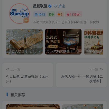
星舰联盟
关注
1043
0
2
1139W+
不论生活如何复杂，总要保持自己的那一份优雅
历史人物自传(无开头模板)
沉浸式历史故事【二改版】
3d科普视频
上一篇
下一篇
今日话题-治愈系视频（无开
近代人物一生|一镜到底【二
头）
改版本】
相关推荐