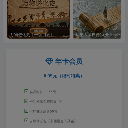
万物进化史【一镜到底】
历史人物自传(无开头模板)
年卡会员
99元（限时特惠）
☑
会员时长：365天
☑
全站资源免费获取1年
☑
推广佣金高达50％
☑
自媒体必备【市面最全工具箱】