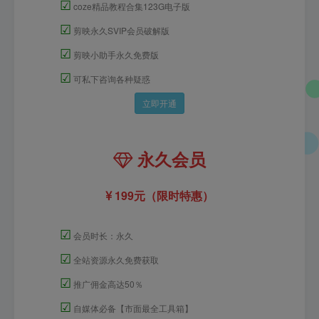
☑
coze精品教程合集123G电子版
☑
剪映永久SVIP会员破解版
☑
剪映小助手永久免费版
☑
可私下咨询各种疑惑
立即开通
永久会员
199元（限时特惠）
☑
会员时长：永久
☑
全站资源永久免费获取
☑
推广佣金高达50％
☑
自媒体必备【市面最全工具箱】