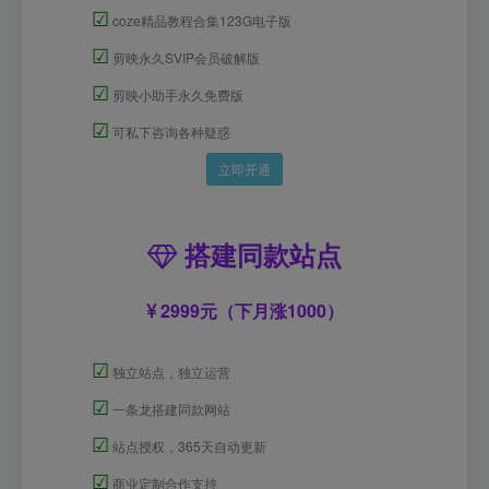
☑
coze精品教程合集123G电子版
☑
剪映永久SVIP会员破解版
☑
剪映小助手永久免费版
☑
可私下咨询各种疑惑
立即开通
搭建同款站点
2999元（下月涨1000）
☑
独立站点，独立运营
☑
一条龙搭建同款网站
☑
站点授权，365天自动更新
☑
商业定制合作支持