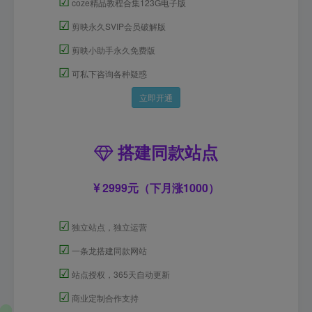
☑
coze精品教程合集123G电子版
☑
剪映永久SVIP会员破解版
☑
剪映小助手永久免费版
☑
可私下咨询各种疑惑
立即开通
搭建同款站点
2999元（下月涨1000）
☑
独立站点，独立运营
☑
一条龙搭建同款网站
☑
站点授权，365天自动更新
☑
商业定制合作支持