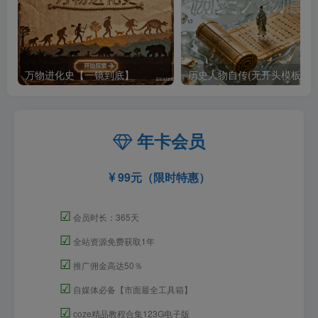
万物进化史【一镜到底】
历史人物自传(无开头模板)
年卡会员
99元（限时特惠）
☑
会员时长：365天
☑
全站资源免费获取1年
☑
推广佣金高达50％
☑
自媒体必备【市面最全工具箱】
☑
coze精品教程合集123G电子版