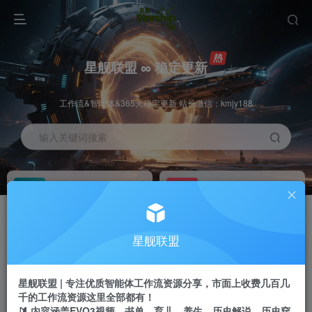
星舰联盟 ∞ 稳定更新
工作流&智能体&365天稳定更新 站长微信：kmjy188
输入关键词搜索
加入会员
工作流主页
1折
持续更新
全站资源免费下载
一站式AI创作平台
每周免费工作流
推广佣金
星舰联盟
体验
50-70%分佣
不定期更新
推广返佣高达70%
星舰联盟 | 专注优质智能体工作流资源分享，市面上收费几百几
站长招募
推荐
千的工作流资源这里全部都有！
项目周期预估10年
🔰 内容涵盖EVO3视频、书单、育儿、养生、历史解说、历史穿