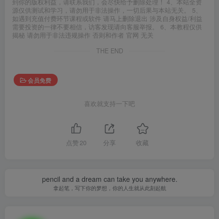
到你的版权利益，请联系我们，会尽快给予删除处理！ 4、本站全资
源仅供测试和学习，请勿用于非法操作，一切后果与本站无关。 5、
如遇到充值付费环节课程或软件 请马上删除退出 涉及自身权益/利益
需要投资的一律不要相信，访客发现请向客服举报。 6、本教程仅供
揭秘 请勿用于非法违规操作 否则和作者 官网 无关
THE END
会员免费
喜欢就支持一下吧
点赞
20
分享
收藏
pencil and a dream can take you anywhere.
拿起笔，写下你的梦想，你的人生就从此刻起航