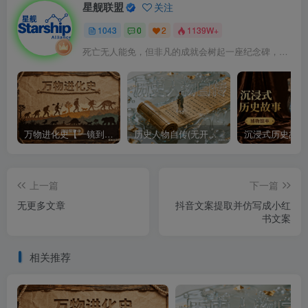
星舰联盟
关注
1043
0
2
1139W+
死亡无人能免，但非凡的成就会树起一座纪念碑，它将一直立到太阳冷却之时
万物进化史【一镜到底】
历史人物自传(无开头模板)
上一篇
下一篇
无更多文章
抖音文案提取并仿写成小红
书文案
相关推荐