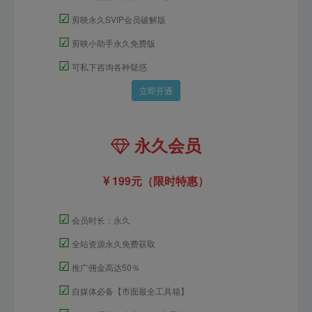
☑
剪映永久SVIP会员破解版
☑
剪映小助手永久免费版
☑
可私下咨询各种疑惑
立即开通
永久会员
199元（限时特惠）
☑
会员时长：永久
☑
全站资源永久免费获取
☑
推广佣金高达50％
☑
自媒体必备【市面最全工具箱】