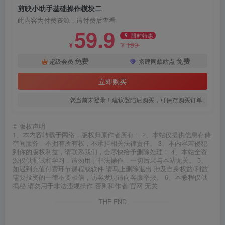
剪映小助手基础操作模块二
此内容为付费资源，请付费后查看
59.9
限时特惠
199
¥
¥
免费
免费
超级会员
搭建同款站点
立即购买
您当前未登录！建议登陆后购买，可保存购买订单
©
版权声明
1、本内容转载于网络，版权归原作者所有！ 2、本站仅提供信息存储
空间服务，不拥有所有权，不承担相关法律责任。 3、本内容若侵犯
到你的版权利益，请联系我们，会尽快给予删除处理！ 4、本站全资
源仅供测试和学习，请勿用于非法操作，一切后果与本站无关。 5、
如遇到充值付费环节课程或软件 请马上删除退出 涉及自身权益/利益
需要投资的一律不要相信，访客发现请向客服举报。 6、本教程仅供
揭秘 请勿用于非法违规操作 否则和作者 官网 无关
THE END