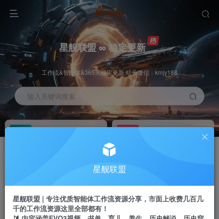
星舰联盟 ∞ 稳定更新
工作流&智能体&365天稳定更新 站长微信：kmjy188
输入关键词搜索
加入会员
工作流主页
1折
持续更新
全站资源免费下载
一站式AI创作平台
每周免费工作流
推广佣金
星舰联盟
体验
50-70%分佣
不定期更新
推广返佣高达70%
星舰联盟 | 专注优质智能体工作流资源分享，市面上收费几百几
站长招募
推荐
千的工作流资源这里全部都有！
项目周期预估10年
🔰 内容涵盖EVO3视频、书单、育儿、养生、历史解说、历史穿