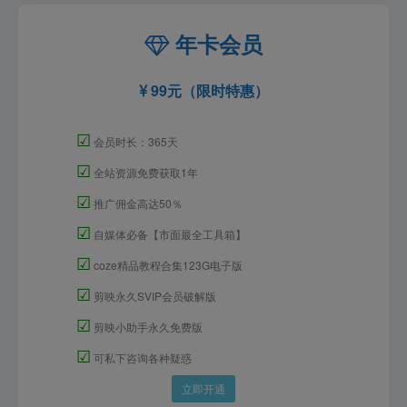
年卡会员
99元（限时特惠）
☑
会员时长：365天
☑
全站资源免费获取1年
☑
推广佣金高达50％
☑
自媒体必备【市面最全工具箱】
☑
coze精品教程合集123G电子版
☑
剪映永久SVIP会员破解版
☑
剪映小助手永久免费版
☑
可私下咨询各种疑惑
立即开通