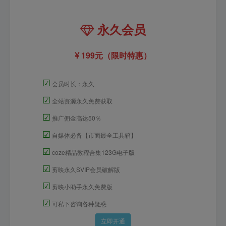
永久会员
199元（限时特惠）
☑
会员时长：永久
☑
全站资源永久免费获取
☑
推广佣金高达50％
☑
自媒体必备【市面最全工具箱】
☑
coze精品教程合集123G电子版
☑
剪映永久SVIP会员破解版
☑
剪映小助手永久免费版
☑
可私下咨询各种疑惑
立即开通