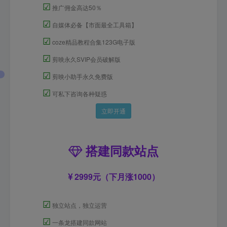
☑
推广佣金高达50％
☑
自媒体必备【市面最全工具箱】
☑
coze精品教程合集123G电子版
☑
剪映永久SVIP会员破解版
☑
剪映小助手永久免费版
☑
可私下咨询各种疑惑
立即开通
搭建同款站点
2999元（下月涨1000）
☑
独立站点，独立运营
☑
一条龙搭建同款网站