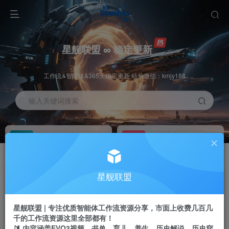
星舰联盟 ∞ 稳定更新
工作流&智能体&365天稳定更新 站长微信：kmjy188
输入关键词搜索
加入会员
工作流主页
1折
持续更新
全站资源免费下载
一站式AI创作平台
每周免费工作流
推广佣金
星舰联盟
体验
50-70%分佣
不定期更新
推广返佣高达70%
星舰联盟 | 专注优质智能体工作流资源分享，市面上收费几百几
站长招募
推荐
千的工作流资源这里全部都有！
项目周期预估10年
🔰 内容涵盖EVO3视频、书单、育儿、养生、历史解说、历史穿