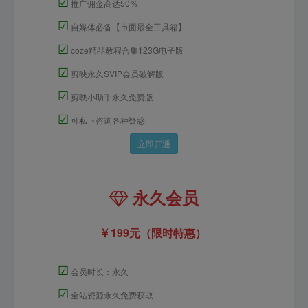
☑
推广佣金高达50％
☑
自媒体必备【市面最全工具箱】
☑
coze精品教程合集123G电子版
☑
剪映永久SVIP会员破解版
☑
剪映小助手永久免费版
☑
可私下咨询各种疑惑
立即开通
永久会员
199元（限时特惠）
☑
会员时长：永久
☑
全站资源永久免费获取