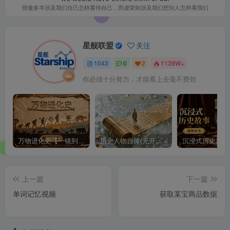
骄傲多半涉及我们自己怎样看待自己，而虚荣则涉及我们想别人怎样看我们
星舰联盟
关注
1043
0
2
1139W+
你必须十分努力，才能看上去毫不费劲
万物进化史【一镜到底】
历史人物自传(无开头模板)
上一篇
下一篇
单词记忆视频
获取某宝商品数据