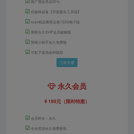
☑
推广佣金高达50％
☑
自媒体必备【市面最全工具箱】
☑
coze精品教程合集123G电子版
☑
剪映永久SVIP会员破解版
☑
剪映小助手永久免费版
☑
可私下咨询各种疑惑
立即开通
永久会员
199元（限时特惠）
☑
会员时长：永久
☑
全站资源永久免费获取