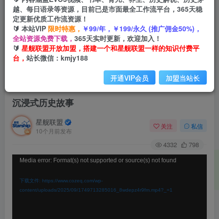
越、每日语录等资源，目前已是市面最全工作流平台，365天稳
定更新优质工作流资源！
🔰 本站VIP
限时特惠，
￥99/年，￥199/永久 (推广佣金50%)，
全站资源免费下载，
365天实时更新，欢迎加入！
🔰
星舰联盟开放加盟，搭建一个和星舰联盟一样的知识付费平
台，
站长微信：kmjy188
开通VIP会员
加盟当站长
首页
会员免费
正文
沉浸式历史故事
星舰联盟
关注
私信
10个月前发布
4332
798
视
Media error: Format(s) not supported or source(s) not found
频
下载文件: https://www.cozeq.com/wp-
播
content/uploads/2025/09/1749713285016_8wdepz4r9fm.mp4?_=1
放