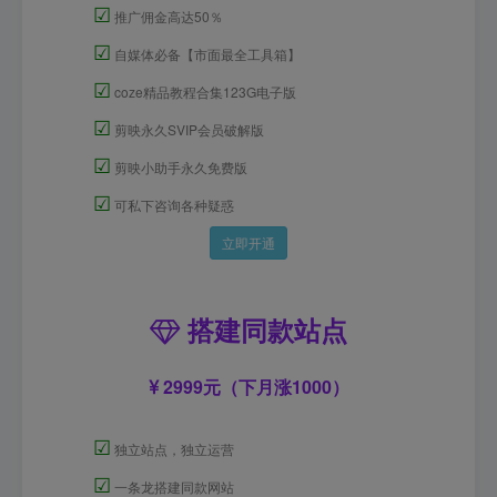
☑
推广佣金高达50％
☑
自媒体必备【市面最全工具箱】
☑
coze精品教程合集123G电子版
☑
剪映永久SVIP会员破解版
☑
剪映小助手永久免费版
☑
可私下咨询各种疑惑
立即开通
搭建同款站点
2999元（下月涨1000）
☑
独立站点，独立运营
☑
一条龙搭建同款网站