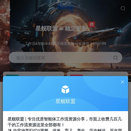
星舰联盟 ∞ 稳定更新
工作流&智能体&365天稳定更新 站长微信：kmjy188
输入关键词搜索
加入会员
工作流主页
1折
持续更新
全站资源免费下载
一站式AI创作平台
每周免费工作流
推广佣金
星舰联盟
体验
50-70%分佣
不定期更新
推广返佣高达70%
星舰联盟 | 专注优质智能体工作流资源分享，市面上收费几百几
站长招募
推荐
千的工作流资源这里全部都有！
项目周期预估10年
🔰 内容涵盖EVO3视频、书单、育儿、养生、历史解说、历史穿