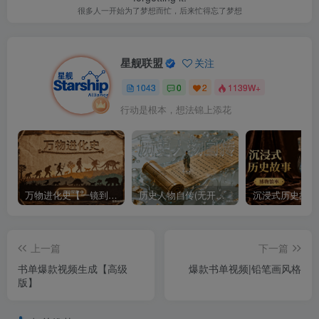
很多人一开始为了梦想而忙，后来忙得忘了梦想
星舰联盟
关注
1043
0
2
1139W+
行动是根本，想法锦上添花
万物进化史【一镜到底】
历史人物自传(无开头模板)
上一篇
下一篇
书单爆款视频生成【高级
爆款书单视频|铅笔画风格
版】