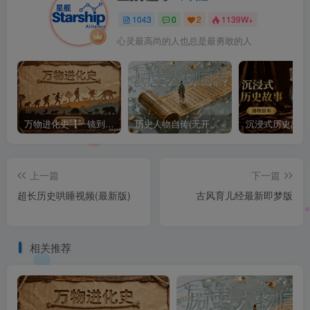
1043
0
2
1139W+
心灵最高尚的人也总是最勇敢的人
万物进化史【一镜到底】
历史人物自传(无开头模板)
上一篇
下一篇
超长历史哄睡视频(最新版)
古风育儿经最新即梦版
相关推荐