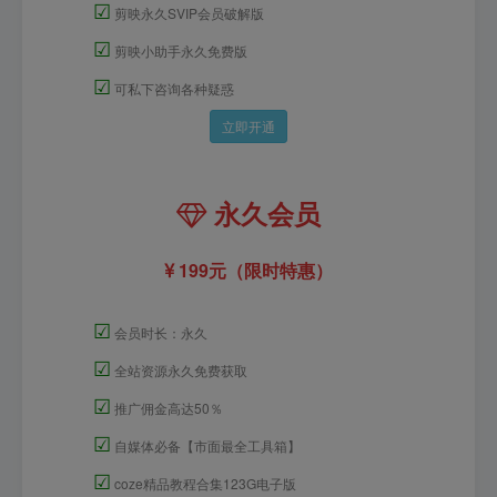
☑
剪映永久SVIP会员破解版
☑
剪映小助手永久免费版
☑
可私下咨询各种疑惑
立即开通
永久会员
199元（限时特惠）
☑
会员时长：永久
☑
全站资源永久免费获取
☑
推广佣金高达50％
☑
自媒体必备【市面最全工具箱】
☑
coze精品教程合集123G电子版