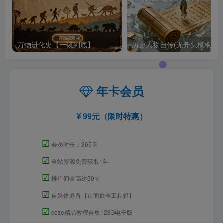
万物进化史【一镜到底】
历史人物自传(无开头模板)
年卡会员
99元（限时特惠）
☑
会员时长：365天
☑
全站资源免费获取1年
☑
推广佣金高达50％
☑
自媒体必备【市面最全工具箱】
☑
coze精品教程合集123G电子版