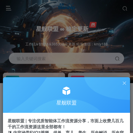
星舰联盟 ∞ 稳定更新
工作流&智能体&365天稳定更新 站长微信：kmjy188
输入关键词搜索
加入会员
工作流主页
1折
持续更新
全站资源免费下载
一站式AI创作平台
每周免费工作流
推广佣金
星舰联盟
体验
50-70%分佣
不定期更新
推广返佣高达70%
星舰联盟 | 专注优质智能体工作流资源分享，市面上收费几百几
站长招募
推荐
千的工作流资源这里全部都有！
项目周期预估10年
🔰 内容涵盖EVO3视频、书单、育儿、养生、历史解说、历史穿