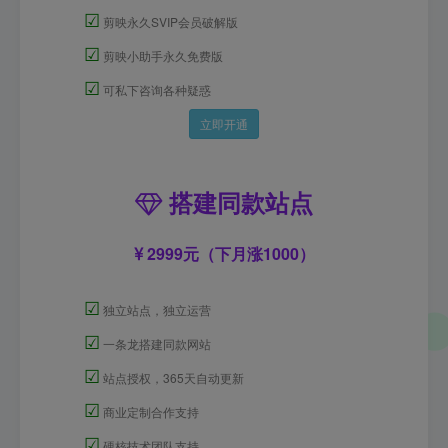
☑
剪映永久SVIP会员破解版
☑
剪映小助手永久免费版
☑
可私下咨询各种疑惑
立即开通
搭建同款站点
2999元（下月涨1000）
☑
独立站点，独立运营
☑
一条龙搭建同款网站
☑
站点授权，365天自动更新
☑
商业定制合作支持
☑
硬核技术团队支持