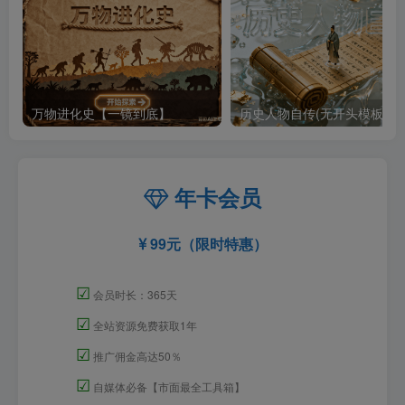
万物进化史【一镜到底】
历史人物自传(无开头模板)
年卡会员
99元（限时特惠）
☑
会员时长：365天
☑
全站资源免费获取1年
☑
推广佣金高达50％
☑
自媒体必备【市面最全工具箱】