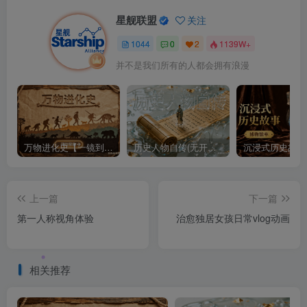
星舰联盟
关注
1044
0
2
1139W+
并不是我们所有的人都会拥有浪漫
万物进化史【一镜到底】
历史人物自传(无开头模板)
上一篇
下一篇
第一人称视角体验
治愈独居女孩日常vlog动画
相关推荐