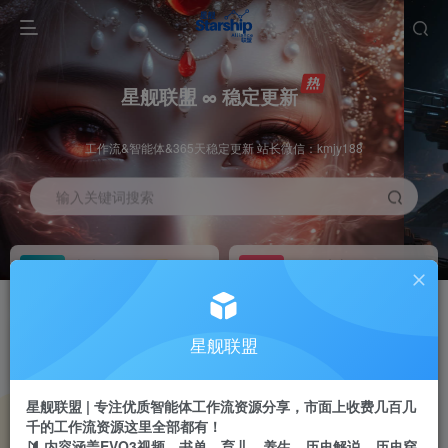
星舰联盟 ∞ 稳定更新
工作流&智能体&365天稳定更新 站长微信：kmjy188
输入关键词搜索
加入会员
工作流主页
1折
持续更新
全站资源免费下载
一站式AI创作平台
每周免费工作流
推广佣金
星舰联盟
体验
50-70%分佣
不定期更新
推广返佣高达70%
星舰联盟 | 专注优质智能体工作流资源分享，市面上收费几百几
站长招募
推荐
千的工作流资源这里全部都有！
项目周期预估10年
🔰 内容涵盖EVO3视频、书单、育儿、养生、历史解说、历史穿