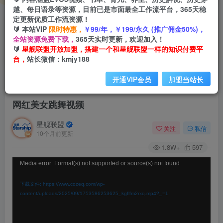
越、每日语录等资源，目前已是市面最全工作流平台，365天稳
定更新优质工作流资源！
🔰 本站VIP
限时特惠，
￥99/年，￥199/永久 (推广佣金50%)，
全站资源免费下载，
365天实时更新，欢迎加入！
🔰
星舰联盟开放加盟，搭建一个和星舰联盟一样的知识付费平
台，
站长微信：kmjy188
开通VIP会员
加盟当站长
首页
会员免费
正文
网红美女跳舞视频
星舰联盟
关注
私信
10个月前更新
1.8W+
597
视
Media error: Format(s) not supported or source(s) not found
频
下载文件: https://www.cozeq.com/wp-
播
content/uploads/2025/09/1753586253625_kgflfm2rxq.mp4?_=1
放