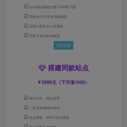
☑
coze精品教程合集123G电子版
☑
剪映永久SVIP会员破解版
☑
剪映小助手永久免费版
☑
可私下咨询各种疑惑
立即开通
搭建同款站点
2999元（下月涨1000）
☑
独立站点，独立运营
☑
一条龙搭建同款网站
☑
站点授权，365天自动更新
☑
商业定制合作支持