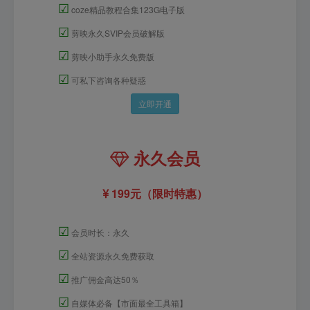
☑
coze精品教程合集123G电子版
☑
剪映永久SVIP会员破解版
☑
剪映小助手永久免费版
☑
可私下咨询各种疑惑
立即开通
永久会员
199元（限时特惠）
☑
会员时长：永久
☑
全站资源永久免费获取
☑
推广佣金高达50％
☑
自媒体必备【市面最全工具箱】