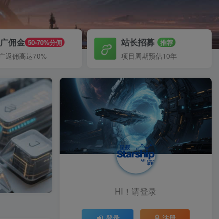
推广佣金
站长招募
50-70%分佣
推荐
广返佣高达70%
项目周期预估10年
HI！请登录
登录
注册