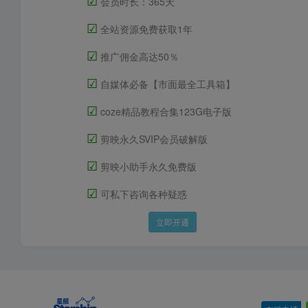
会员时长：365天
☑
全站资源免费获取1年
☑
推广佣金高达50％
☑
自媒体必备【市面最全工具箱】
☑
coze精品教程合集123G电子版
☑
剪映永久SVIP会员破解版
☑
剪映小助手永久免费版
☑
可私下咨询各种疑惑
立即开通