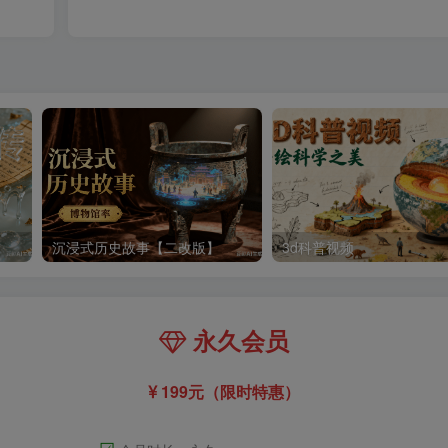
沉浸式历史故事【二改版】
3d科普视频
永久会员
199元（限时特惠）
☑