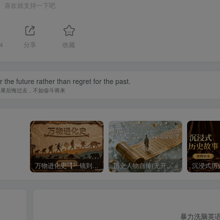
喜欢就支持一下吧
4
分享
收藏
r the future rather than regret for the past.
如果后悔过去，不如奋斗将来
万物进化史【一镜到底】
历史人物自传(无开头模板)
暴力洗脑英语