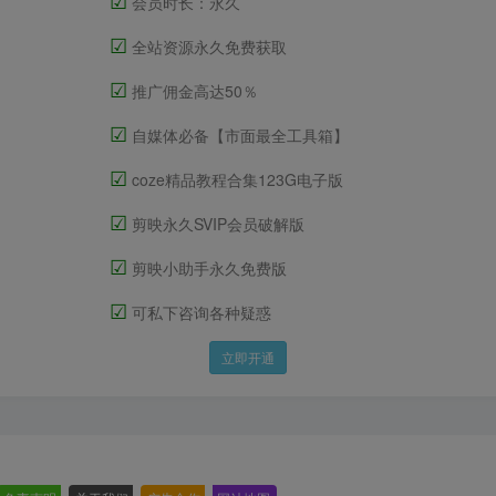
会员时长：永久
☑
全站资源永久免费获取
☑
推广佣金高达50％
☑
自媒体必备【市面最全工具箱】
☑
coze精品教程合集123G电子版
☑
剪映永久SVIP会员破解版
☑
剪映小助手永久免费版
☑
可私下咨询各种疑惑
立即开通