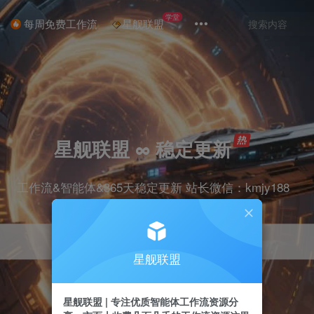
学堂
每周免费工作流
星舰联盟
星舰联盟 ∞ 稳定更新
工作流&智能体&365天稳定更新 站长微信：kmjy188
星舰联盟
星舰联盟 | 专注优质智能体工作流资源分