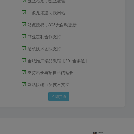
独立站点，独立运营
☑
一条龙搭建同款网站
☑
站点授权，365天自动更新
☑
商业定制合作支持
☑
硬核技术团队支持
☑
全域推广精品教程【20+全渠道】
☑
支持站长再招自己的站长
☑
网站搭建业务技术支持
立即开通