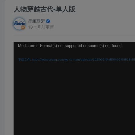
人物穿越古代-单人版
星舰联盟
10个月前更新
视
Media error: Format(s) not supported or source(s) not found
频
下载文件: https://www.cozeq.com/wp-content/uploads/2025/09/9%E6%9C%8818
播
放
器