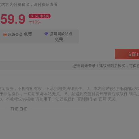
此内容为付费资源，请付费后查看
59.9
限时特惠
199
¥
免费
搭建同款站点
超级会员
免费
立即
您当前未登录！建议登陆后购买，可保
空间服务，不拥有所有权，不承担相关法律责任。 3、本内容若侵犯到你的版权
于非法操作，一切后果与本站无关。 5、如遇到充值付费环节课程或软件 请马
6、本教程仅供揭秘 请勿用于非法违规操作 否则和作者 官网 无关
THE END