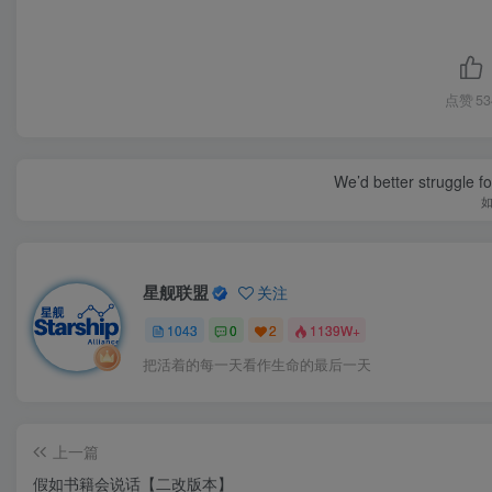
点赞
53
We’d better struggle fo
星舰联盟
关注
1043
0
2
1139W+
把活着的每一天看作生命的最后一天
上一篇
假如书籍会说话【二改版本】