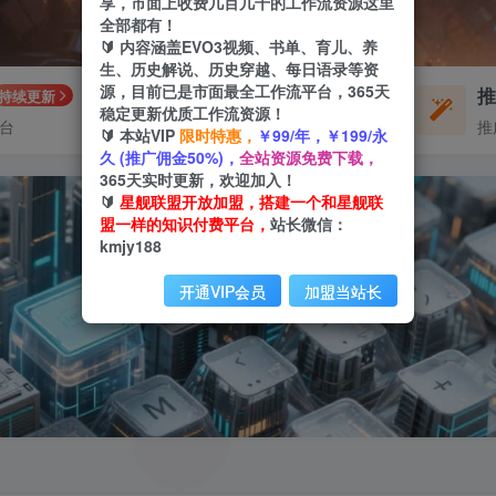
享，市面上收费几百几千的工作流资源这里
全部都有！
🔰 内容涵盖EVO3视频、书单、育儿、养
生、历史解说、历史穿越、每日语录等资
源，目前已是市面最全工作流平台，365天
每周免费工作流
持续更新
体验
稳定更新优质工作流资源！
平台
不定期更新
推
🔰 本站VIP
限时特惠，
￥99/年，￥199/永
久 (推广佣金50%)，
全站资源免费下载，
365天实时更新，欢迎加入！
🔰
星舰联盟开放加盟，搭建一个和星舰联
盟一样的知识付费平台，
站长微信：
kmjy188
开通VIP会员
加盟当站长