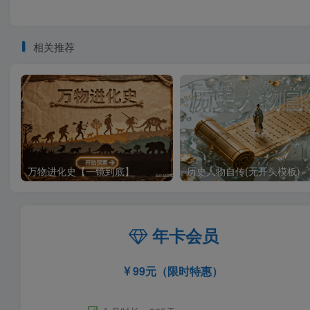
相关推荐
万物进化史【一镜到底】
历史人物自传(无开头模板)
年卡会员
99元（限时特惠）
☑