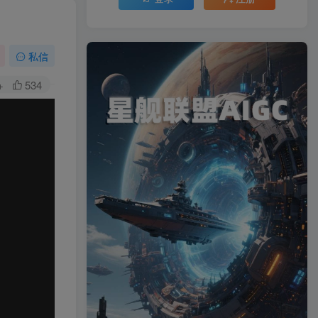
私信
+
534