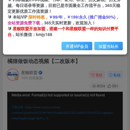
越、每日语录等资源，目前已是市面最全工作流平台，365天稳
定更新优质工作流资源！
🔰 本站VIP
限时特惠，
￥99/年，￥199/永久 (推广佣金50%)，
全站资源免费下载，
365天实时更新，欢迎加入！
🔰
星舰联盟开放加盟，搭建一个和星舰联盟一样的知识付费平
台，
站长微信：kmjy188
开通VIP会员
加盟当站长
首页
会员免费
正文
橘猫做饭动态视频【二改版本】
星舰联盟
关注
私信
10个月前更新
8054
591
视
Media error: Format(s) not supported or source(s) not found
频
下载文件: https://www.cozeq.com/wp-
播
content/uploads/2025/09/7661f5ed96294226814eb326764d8101.mp4tplv-
mdko3gqilj-image.mp4?_=1
放