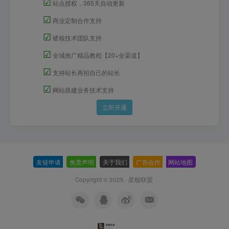
☑
站点授权，365天自动更新
☑
商业定制合作支持
☑
硬核技术团队支持
☑
全域推广精品教程【20+全渠道】
☑
支持站长再招自己的站长
☑
网站搭建业务技术支持
立即开通
友链申请
-
免责声明
-
关于我们
-
广告合作
-
网站地图
Copyright © 2025 ·
星舰联盟