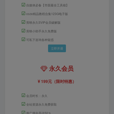
☑
自媒体必备【市面最全工具箱】
☑
coze精品教程合集123G电子版
☑
剪映永久SVIP会员破解版
☑
剪映小助手永久免费版
☑
可私下咨询各种疑惑
立即开通
永久会员
199元（限时特惠）
☑
会员时长：永久
☑
全站资源永久免费获取
☑
推广佣金高达50％