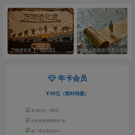
万物进化史【一镜到底】
历史人物自传(无开头模板)
年卡会员
99元（限时特惠）
☑
会员时长：365天
☑
全站资源免费获取1年
☑
推广佣金高达50％