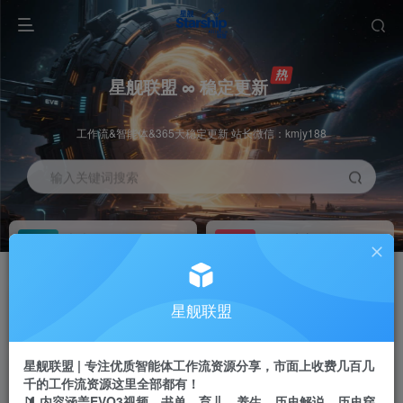
星舰联盟 ∞ 稳定更新
工作流&智能体&365天稳定更新 站长微信：kmjy188
输入关键词搜索
加入会员
工作流主页
1折
持续更新
全站资源免费下载
一站式AI创作平台
每周免费工作流
推广佣金
星舰联盟
体验
50-70%分佣
不定期更新
推广返佣高达70%
星舰联盟 | 专注优质智能体工作流资源分享，市面上收费几百几
站长招募
推荐
千的工作流资源这里全部都有！
项目周期预估10年
🔰 内容涵盖EVO3视频、书单、育儿、养生、历史解说、历史穿