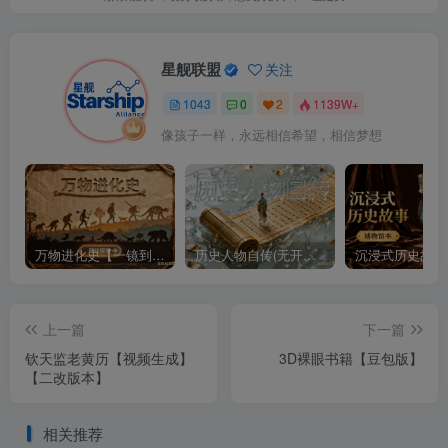
星舰联盟
关注
1043
0
2
1139W+
像孩子一样，永远相信希望，相信梦想
万物进化史【一镜到底】
历史人物自传(无开头模板)
上一篇
下一篇
钦天监老黄历【视频生成】
3D裸眼书籍【豆包版】
【二改版本】
相关推荐