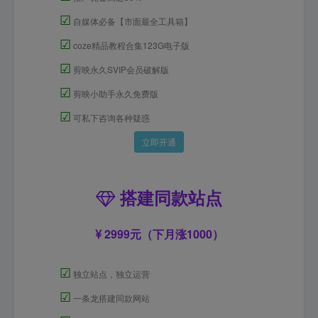
☑
自媒体必备【市面最全工具箱】
☑
coze精品教程合集123G电子版
☑
剪映永久SVIP会员破解版
☑
剪映小助手永久免费版
☑
可私下咨询各种疑惑
立即开通
搭建同款站点
2999元（下月涨1000）
☑
独立站点，独立运营
☑
一条龙搭建同款网站