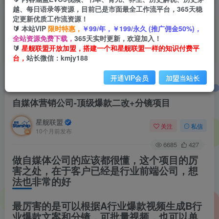
越、每日语录等资源，目前已是市面最全工作流平台，365天稳
定更新优质工作流资源！
🔰 本站VIP
限时特惠，
￥99/年，￥199/永久 (推广佣金50%)，
全站资源免费下载，
365天实时更新，欢迎加入！
🔰
星舰联盟开放加盟，搭建一个和星舰联盟一样的知识付费平
台，
站长微信：kmjy188
开通VIP会员
加盟当站长
首页
项目案例
正文
自媒体营销公司-顶级爆款二改+分镜项目
星舰联盟
关注
私信
10个月前发布
6685
427
做自媒体公司的应该都很懂，这个项目的厉
害之处，在于客户已经是行业前端公司，想
法也非常的好
最厉害的是可以根据A行业爆款视频生成B行
业爆款文案和分镜，可批量视频，也可以单