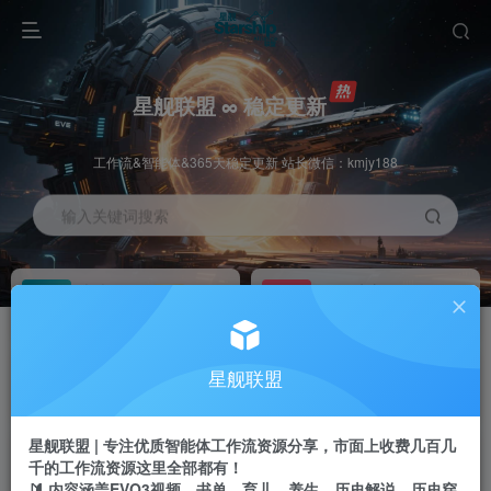
星舰联盟 ∞ 稳定更新
工作流&智能体&365天稳定更新 站长微信：kmjy188
输入关键词搜索
加入会员
工作流主页
1折
持续更新
全站资源免费下载
一站式AI创作平台
每周免费工作流
推广佣金
星舰联盟
体验
50-70%分佣
不定期更新
推广返佣高达70%
星舰联盟 | 专注优质智能体工作流资源分享，市面上收费几百几
站长招募
推荐
千的工作流资源这里全部都有！
项目周期预估10年
🔰 内容涵盖EVO3视频、书单、育儿、养生、历史解说、历史穿