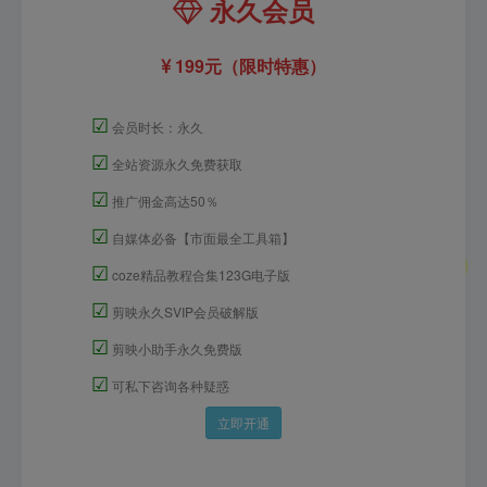
永久会员
199元（限时特惠）
☑
会员时长：永久
☑
全站资源永久免费获取
☑
推广佣金高达50％
☑
自媒体必备【市面最全工具箱】
☑
coze精品教程合集123G电子版
☑
剪映永久SVIP会员破解版
☑
剪映小助手永久免费版
☑
可私下咨询各种疑惑
立即开通