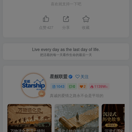
喜欢就支持一下吧
点赞
427
分享
收藏
Live every day as the last day of life.
把活着的每一天看作生命的最后一天
星舰联盟
关注
1043
0
2
1139W+
真诚的爱情之路永不会是平坦的
万物进化史【一镜到底】
历史人物自传(无开头模板)