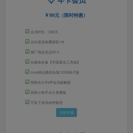
99元（限时特惠）
☑
会员时长：365天
☑
全站资源免费获取1年
☑
推广佣金高达50％
☑
自媒体必备【市面最全工具箱】
☑
coze精品教程合集123G电子版
☑
剪映永久SVIP会员破解版
☑
剪映小助手永久免费版
☑
可私下咨询各种疑惑
立即开通