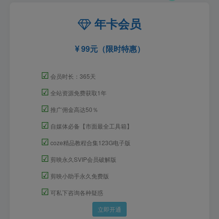
年卡会员
99元（限时特惠）
☑
会员时长：365天
☑
全站资源免费获取1年
☑
推广佣金高达50％
☑
自媒体必备【市面最全工具箱】
☑
coze精品教程合集123G电子版
☑
剪映永久SVIP会员破解版
☑
剪映小助手永久免费版
☑
可私下咨询各种疑惑
立即开通