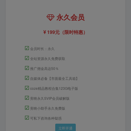
永久会员
199元（限时特惠）
☑
会员时长：永久
☑
全站资源永久免费获取
☑
推广佣金高达50％
☑
自媒体必备【市面最全工具箱】
☑
coze精品教程合集123G电子版
☑
剪映永久SVIP会员破解版
☑
剪映小助手永久免费版
☑
可私下咨询各种疑惑
立即开通