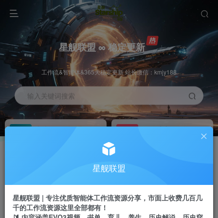
星舰联盟 ∞ 稳定更新
工作流&智能体&365天稳定更新 站长微信：kmjy188
输入关键词搜索
加入会员
工作流主页
1折
持续更新
全站资源免费下载
一站式AI创作平台
每周免费工作流
推广佣金
星舰联盟
体验
50-70%分佣
不定期更新
推广返佣高达70%
星舰联盟 | 专注优质智能体工作流资源分享，市面上收费几百几
站长招募
推荐
千的工作流资源这里全部都有！
项目周期预估10年
🔰 内容涵盖EVO3视频、书单、育儿、养生、历史解说、历史穿