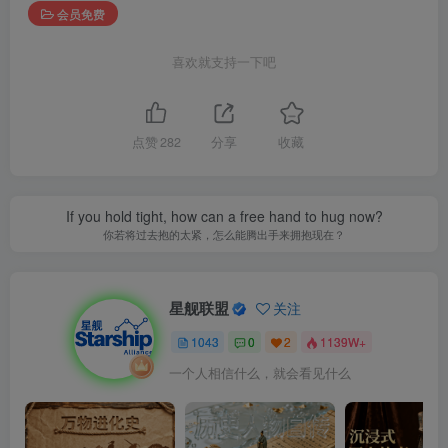
会员免费
喜欢就支持一下吧
点赞
282
分享
收藏
If you hold tight, how can a free hand to hug now?
你若将过去抱的太紧，怎么能腾出手来拥抱现在？
星舰联盟
关注
1043
0
2
1139W+
一个人相信什么，就会看见什么