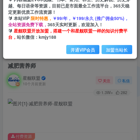
越、每日语录等资源，目前已是市面最全工作流平台，365天稳
定更新优质工作流资源！
🔰 本站VIP
限时特惠，
￥99/年，￥199/永久 (推广佣金50%)，
全站资源免费下载，
365天实时更新，欢迎加入！
🔰
星舰联盟开放加盟，搭建一个和星舰联盟一样的知识付费平
台，
站长微信：kmjy188
开通VIP会员
加盟当站长
首页
会员免费
正文
减肥营养师
星舰联盟
关注
私信
10个月前更新
1.3W+
282
付费资源