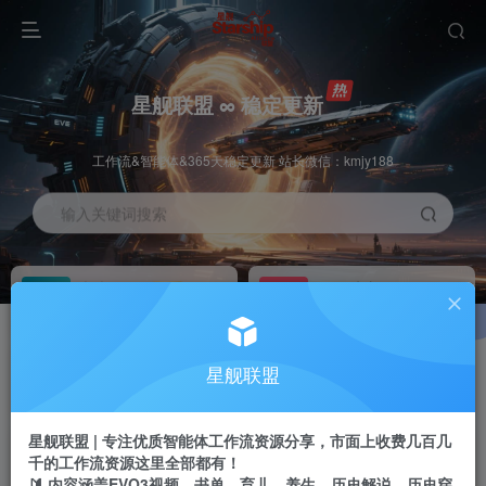
星舰联盟 ∞ 稳定更新
工作流&智能体&365天稳定更新 站长微信：kmjy188
输入关键词搜索
加入会员
工作流主页
1折
持续更新
全站资源免费下载
一站式AI创作平台
每周免费工作流
推广佣金
星舰联盟
体验
50-70%分佣
不定期更新
推广返佣高达70%
星舰联盟 | 专注优质智能体工作流资源分享，市面上收费几百几
站长招募
推荐
千的工作流资源这里全部都有！
项目周期预估10年
🔰 内容涵盖EVO3视频、书单、育儿、养生、历史解说、历史穿