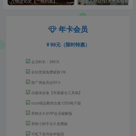
万物进化史【一镜到底】
历史人物自传(无开头模板)
年卡会员
99元（限时特惠）
☑
会员时长：365天
☑
全站资源免费获取1年
☑
推广佣金高达50％
☑
自媒体必备【市面最全工具箱】
☑
coze精品教程合集123G电子版
☑
剪映永久SVIP会员破解版
☑
剪映小助手永久免费版
☑
可私下咨询各种疑惑