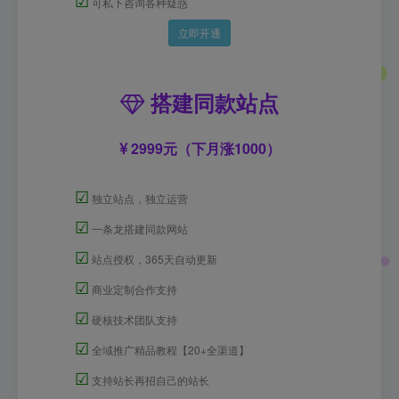
☑
可私下咨询各种疑惑
立即开通
搭建同款站点
2999元（下月涨1000）
☑
独立站点，独立运营
☑
一条龙搭建同款网站
☑
站点授权，365天自动更新
☑
商业定制合作支持
☑
硬核技术团队支持
☑
全域推广精品教程【20+全渠道】
☑
支持站长再招自己的站长