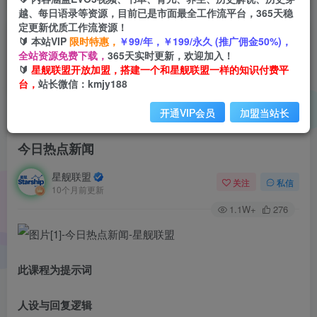
越、每日语录等资源，目前已是市面最全工作流平台，365天稳
定更新优质工作流资源！
🔰 本站VIP
限时特惠，
￥99/年，￥199/永久 (推广佣金50%)，
全站资源免费下载，
365天实时更新，欢迎加入！
🔰
星舰联盟开放加盟，搭建一个和星舰联盟一样的知识付费平
台，
站长微信：kmjy188
开通VIP会员
加盟当站长
首页
会员免费
正文
今日热点新闻
星舰联盟
关注
私信
10个月前更新
1.1W+
276
此课程为提示词
人设与回复逻辑