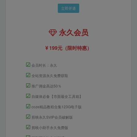
立即开通
永久会员
199元（限时特惠）
☑
会员时长：永久
☑
全站资源永久免费获取
☑
推广佣金高达50％
☑
自媒体必备【市面最全工具箱】
☑
coze精品教程合集123G电子版
☑
剪映永久SVIP会员破解版
☑
剪映小助手永久免费版