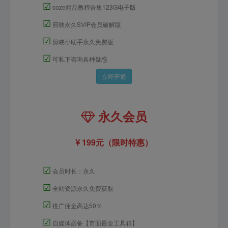
☑
coze精品教程合集123G电子版
☑
剪映永久SVIP会员破解版
☑
剪映小助手永久免费版
☑
可私下咨询各种疑惑
立即开通
永久会员
199元（限时特惠）
☑
会员时长：永久
☑
全站资源永久免费获取
☑
推广佣金高达50％
☑
自媒体必备【市面最全工具箱】