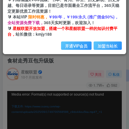
越、每日语录等资源，目前已是市面最全工作流平台，365天稳
定更新优质工作流资源！
🔰 本站VIP
限时特惠，
￥99/年，￥199/永久 (推广佣金50%)，
全站资源免费下载，
365天实时更新，欢迎加入！
🔰
星舰联盟开放加盟，搭建一个和星舰联盟一样的知识付费平
台，
站长微信：kmjy188
开通VIP会员
加盟当站长
首页
会员免费
正文
食材走秀豆包升级版
星舰联盟
关注
私信
10个月前发布
1.7W+
592
视
Media error: Format(s) not supported or source(s) not found
频
下载文件: https://www.cozeq.com/wp-
播
content/uploads/2025/09/1749700568586_c9do44eu5ka.mp4?_=1
放