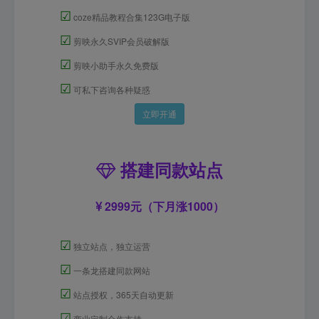
☑
coze精品教程合集123G电子版
☑
剪映永久SVIP会员破解版
☑
剪映小助手永久免费版
☑
可私下咨询各种疑惑
立即开通
搭建同款站点
2999元（下月涨1000）
☑
独立站点，独立运营
☑
一条龙搭建同款网站
☑
站点授权，365天自动更新
☑
商业定制合作支持