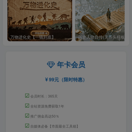
万物进化史【一镜到底】
历史人物自传(无开头模板)
年卡会员
99元（限时特惠）
☑
会员时长：365天
☑
全站资源免费获取1年
☑
推广佣金高达50％
☑
自媒体必备【市面最全工具箱】