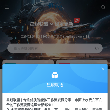
星舰联盟 ∞ 稳定更新
工作流&智能体&365天稳定更新 站长微信：kmjy188
输入关键词搜索
加入会员
工作流主页
1折
持续更新
全站资源免费下载
一站式AI创作平台
每周免费工作流
推广佣金
星舰联盟
体验
50-70%分佣
不定期更新
推广返佣高达70%
星舰联盟 | 专注优质智能体工作流资源分享，市面上收费几百几
站长招募
推荐
千的工作流资源这里全部都有！
项目周期预估10年
🔰 内容涵盖EVO3视频、书单、育儿、养生、历史解说、历史穿