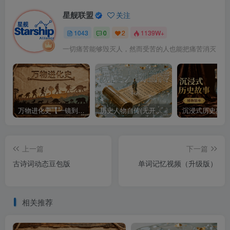
星舰联盟
关注
1043
0
2
1139W+
一切痛苦能够毁灭人，然而受苦的人也能把痛苦消灭
万物进化史【一镜到底】
历史人物自传(无开头模板)
上一篇
下一篇
古诗词动态豆包版
单词记忆视频（升级版）
相关推荐