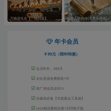
万物进化史【一镜到底】
历史人物自传(无开头模板)
年卡会员
99元（限时特惠）
☑
会员时长：365天
☑
全站资源免费获取1年
☑
推广佣金高达50％
☑
自媒体必备【市面最全工具箱】
☑
coze精品教程合集123G电子版