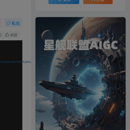
私信
0
408
88%91%E4%B8%8D%E6%98%AF%E6%95%99%E4%BD%A0%E8%AF%88%E5%81%87%E5%