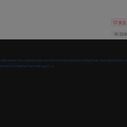
关注
224
%A6%82%E4%B9%A6%E7%B1%8D%E4%BC%9A%E8%AF%B4%E8%AF%9D%EF%BC%9A%E6%
5%E7%9C%8B%E7%9C%8B.mp4?_=1