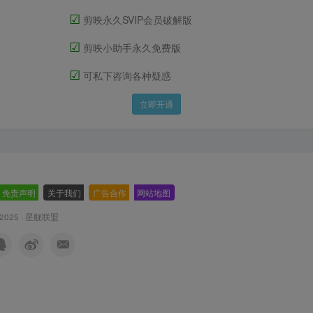
☑
剪映永久SVIP会员破解版
☑
剪映小助手永久免费版
☑
可私下咨询各种疑惑
立即开通
免责声明
-
关于我们
-
广告合作
-
网站地图
 2025 ·
星舰联盟