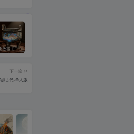
沉浸式历史故事【二改版】
3d科普视频
中式梦核
下一篇
穿越古代-单人版