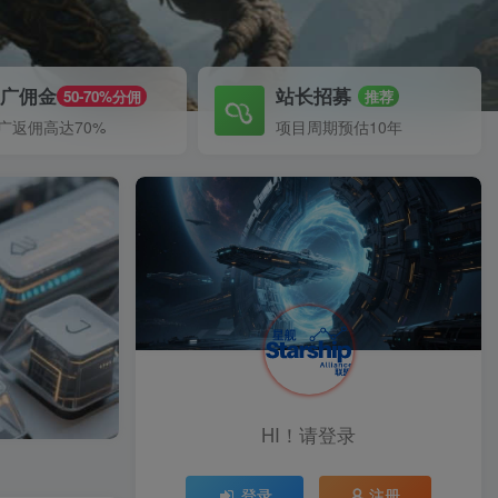
推广佣金
站长招募
50-70%分佣
推荐
广返佣高达70%
项目周期预估10年
HI！请登录
登录
注册