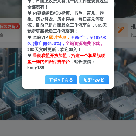
享，市面上收费几百几千的工作流资源这里
全部都有！
🔰 内容涵盖EVO3视频、书单、育儿、养
生、历史解说、历史穿越、每日语录等资
源，目前已是市面最全工作流平台，365天
每周免费工作流
持续更新
体验
稳定更新优质工作流资源！
平台
不定期更新
推
🔰 本站VIP
限时特惠，
￥99/年，￥199/永
久 (推广佣金50%)，
全站资源免费下载，
365天实时更新，欢迎加入！
🔰
星舰联盟开放加盟，搭建一个和星舰联
盟一样的知识付费平台，
站长微信：
kmjy188
开通VIP会员
加盟当站长