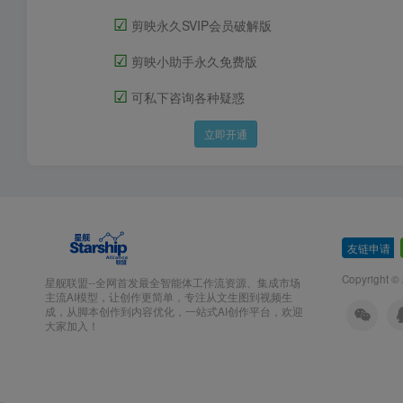
☑
剪映永久SVIP会员破解版
☑
剪映小助手永久免费版
☑
可私下咨询各种疑惑
立即开通
友链申请
-
Copyright ©
星舰联盟--全网首发最全智能体工作流资源、集成市场
主流AI模型，让创作更简单，专注从文生图到视频生
成，从脚本创作到内容优化，一站式AI创作平台，欢迎
大家加入！