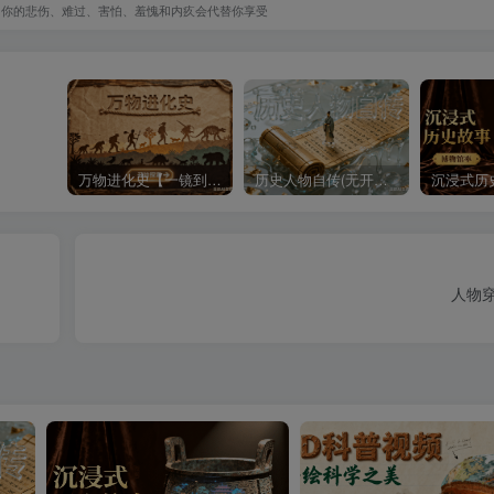
，你的悲伤、难过、害怕、羞愧和内疚会代替你享受
万物进化史【一镜到底】
历史人物自传(无开头模板)
人物