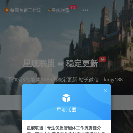
学堂
每周免费工作流
星舰联盟
星舰联盟 ∞ 稳定更新
工作流&智能体&365天稳定更新 站长微信：kmjy188
星舰联盟
星舰联盟 | 专注优质智能体工作流资源分