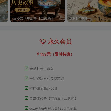
沉浸式历史故事【二改版】
3d科普视频
永久会员
199元（限时特惠）
☑
会员时长：永久
☑
全站资源永久免费获取
☑
推广佣金高达50％
☑
自媒体必备【市面最全工具箱】
☑
coze精品教程合集123G电子版