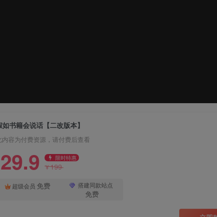
假如书籍会说话【二改版本】
此内容为付费资源，请付费后查看
29.9
限时特惠
199
¥
免费
搭建同款站点
超级会员
免费
立即