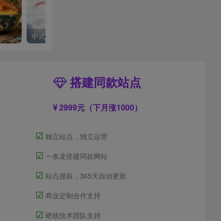
中式梦核
搭建同款站点
2999元（下月涨1000）
☑
独立站点，独立运营
☑
一条龙搭建同款网站
☑
站点授权，365天自动更新
☑
商业定制合作支持
☑
硬核技术团队支持