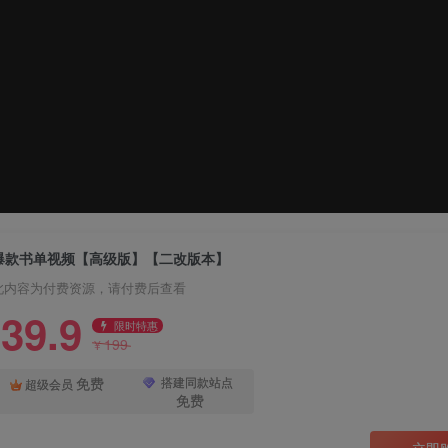
爆款书单视频【高级版】【二改版本】
此内容为付费资源，请付费后查看
39.9
限时特惠
199
¥
免费
搭建同款站点
超级会员
免费
立即