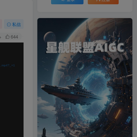
私信
+
644
.mp4?_=1