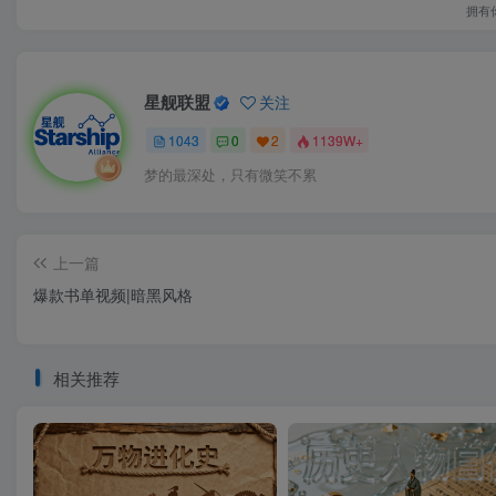
拥有
星舰联盟
关注
1043
0
2
1139W+
梦的最深处，只有微笑不累
上一篇
爆款书单视频|暗黑风格
相关推荐