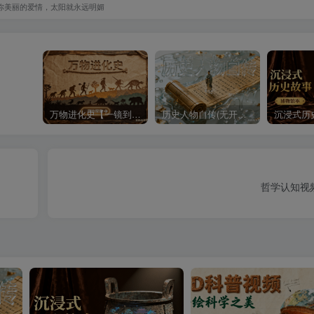
你美丽的爱情，太阳就永远明媚
万物进化史【一镜到底】
历史人物自传(无开头模板)
哲学认知视