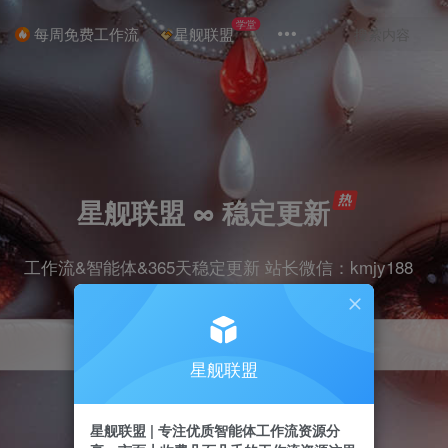
学堂
每周免费工作流
星舰联盟
星舰联盟 ∞ 稳定更新
工作流&智能体&365天稳定更新 站长微信：kmjy188
星舰联盟
星舰联盟 | 专注优质智能体工作流资源分