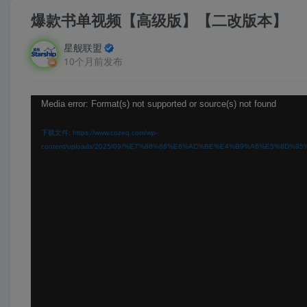
爆款书单视频【高级版】【二改版本】
星舰联盟
10个月前发布
视
Media error: Format(s) not supported or source(s) not found
频
下载文件: https://www.cozeq.com/wp-
播
content/uploads/2025/09/%E7%88%86%E6%AC%BE%E4%B9%A6%E5%8D
放
器