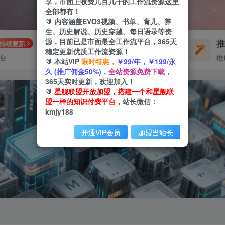
享，市面上收费几百几千的工作流资源这里
全部都有！
🔰 内容涵盖EVO3视频、书单、育儿、养
生、历史解说、历史穿越、每日语录等资
源，目前已是市面最全工作流平台，365天
每周免费工作流
持续更新
体验
稳定更新优质工作流资源！
平台
不定期更新
推
🔰 本站VIP
限时特惠，
￥99/年，￥199/永
久 (推广佣金50%)，
全站资源免费下载，
365天实时更新，欢迎加入！
🔰
星舰联盟开放加盟，搭建一个和星舰联
盟一样的知识付费平台，
站长微信：
kmjy188
开通VIP会员
加盟当站长