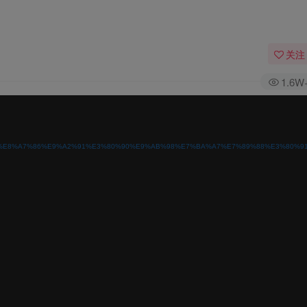
关注
1.6W
%95%E8%A7%86%E9%A2%91%E3%80%90%E9%AB%98%E7%BA%A7%E7%89%88%E3%80%91