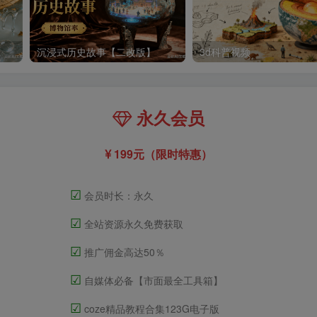
沉浸式历史故事【二改版】
3d科普视频
永久会员
199元（限时特惠）
☑
会员时长：永久
☑
全站资源永久免费获取
☑
推广佣金高达50％
☑
自媒体必备【市面最全工具箱】
☑
coze精品教程合集123G电子版