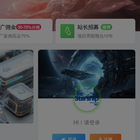
推广佣金
站长招募
50-70%分佣
推荐
广返佣高达70%
项目周期预估10年
HI！请登录
登录
注册