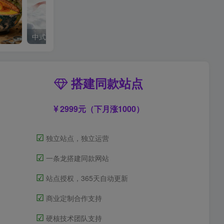
中式梦核
搭建同款站点
2999元（下月涨1000）
☑
独立站点，独立运营
☑
一条龙搭建同款网站
☑
站点授权，365天自动更新
☑
商业定制合作支持
☑
硬核技术团队支持