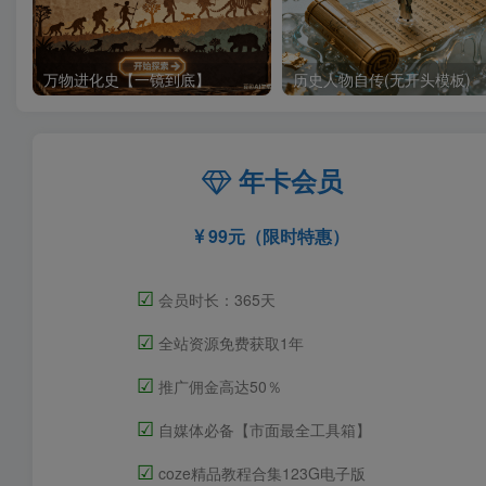
万物进化史【一镜到底】
历史人物自传(无开头模板)
年卡会员
99元（限时特惠）
☑
会员时长：365天
☑
全站资源免费获取1年
☑
推广佣金高达50％
☑
自媒体必备【市面最全工具箱】
☑
coze精品教程合集123G电子版