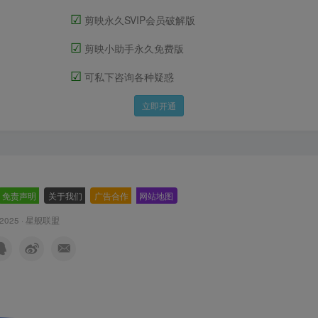
☑
剪映永久SVIP会员破解版
☑
剪映小助手永久免费版
☑
可私下咨询各种疑惑
立即开通
免责声明
-
关于我们
-
广告合作
-
网站地图
 2025 ·
星舰联盟