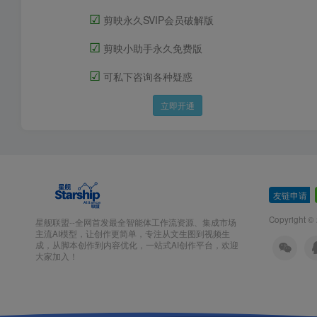
☑
剪映永久SVIP会员破解版
☑
剪映小助手永久免费版
☑
可私下咨询各种疑惑
立即开通
友链申请
-
Copyright ©
星舰联盟--全网首发最全智能体工作流资源、集成市场
主流AI模型，让创作更简单，专注从文生图到视频生
成，从脚本创作到内容优化，一站式AI创作平台，欢迎
大家加入！