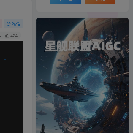
私信
+
424
?_=1