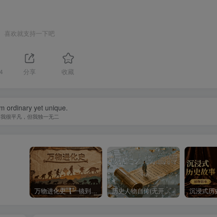
喜欢就支持一下吧
4
分享
收藏
am ordinary yet unique.
我很平凡，但我独一无二
万物进化史【一镜到底】
历史人物自传(无开头模板)