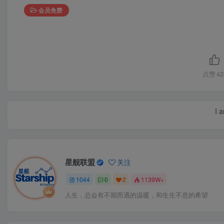
会员免费
点赞
42
I 
星舰联盟
关注
1044
0
2
1139W+
人生，总会有不期而遇的温暖，和生生不息的希望