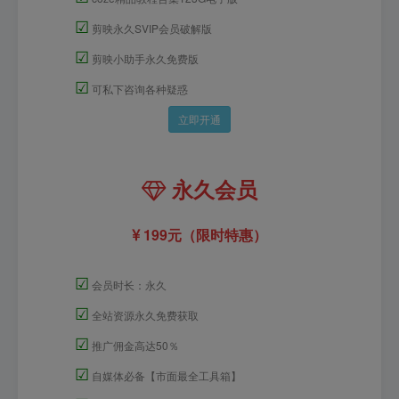
☑
剪映永久SVIP会员破解版
☑
剪映小助手永久免费版
☑
可私下咨询各种疑惑
立即开通
永久会员
199元（限时特惠）
☑
会员时长：永久
☑
全站资源永久免费获取
☑
推广佣金高达50％
☑
自媒体必备【市面最全工具箱】