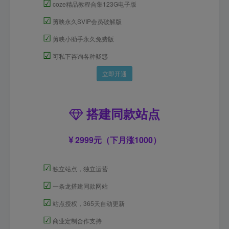
☑
coze精品教程合集123G电子版
☑
剪映永久SVIP会员破解版
☑
剪映小助手永久免费版
☑
可私下咨询各种疑惑
立即开通
搭建同款站点
2999元（下月涨1000）
☑
独立站点，独立运营
☑
一条龙搭建同款网站
☑
站点授权，365天自动更新
☑
商业定制合作支持