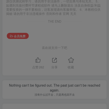
源仅供测试和学习，请勿用于非法操作，一切后果与本站无关。 5、
如遇到充值付费环节课程或软件 请马上删除退出 涉及自身权益/利益
需要投资的一律不要相信，访客发现请向客服举报。 6、本教程仅供
揭秘 请勿用于非法违规操作 否则和作者 官网 无关
THE END
会员免费
喜欢就支持一下吧
点赞
262
分享
收藏
Nothing can't be figured out. The past just can't be reached
again.
没有什么过不去，只是再也回不去