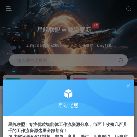
星舰联盟 ∞ 稳定更新
工作流&智能体&365天稳定更新 站长微信：kmjy188
输入关键词搜索
加入会员
工作流主页
1折
持续更新
全站资源免费下载
一站式AI创作平台
每周免费工作流
推广佣金
星舰联盟
体验
50-70%分佣
不定期更新
推广返佣高达70%
星舰联盟 | 专注优质智能体工作流资源分享，市面上收费几百几
站长招募
推荐
千的工作流资源这里全部都有！
项目周期预估10年
🔰 内容涵盖EVO3视频、书单、育儿、养生、历史解说、历史穿