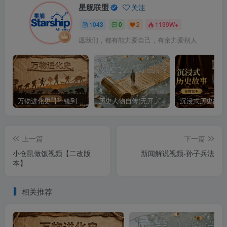
星舰联盟
关注
1043
0
2
1139W+
愿我们，都有能力爱自己，有余力爱别人
万物进化史【一镜到底】
历史人物自传(无开头模板)
上一篇
下一篇
小仓鼠做饭视频【二改版
新闻解说视频-孙子兵法
本】
相关推荐