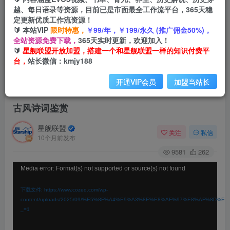
越、每日语录等资源，目前已是市面最全工作流平台，365天稳
定更新优质工作流资源！
🔰 本站VIP
限时特惠，
￥99/年，￥199/永久 (推广佣金50%)，
全站资源免费下载，
365天实时更新，欢迎加入！
🔰
星舰联盟开放加盟，搭建一个和星舰联盟一样的知识付费平
台，
站长微信：kmjy188
开通VIP会员
加盟当站长
首页
会员免费
正文
古风诗词鉴赏
星舰联盟
关注
私信
10个月前发布
9581
262
视
Media error: Format(s) not supported or source(s) not found
频
下载文件: https://www.cozeq.com/wp-
播
content/uploads/2025/09/%E5%8F%A4%E9%A3%8E%E8%AF%97%E8%AF%8D%E
_=1
放