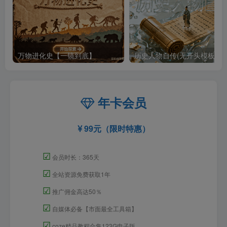
万物进化史【一镜到底】
历史人物自传(无开头模板)
年卡会员
99元（限时特惠）
☑
会员时长：365天
☑
全站资源免费获取1年
☑
推广佣金高达50％
☑
自媒体必备【市面最全工具箱】
☑
coze精品教程合集123G电子版