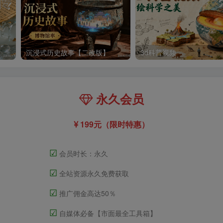
沉浸式历史故事【二改版】
3d科普视频
永久会员
199元（限时特惠）
☑
会员时长：永久
☑
全站资源永久免费获取
☑
推广佣金高达50％
☑
自媒体必备【市面最全工具箱】