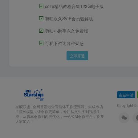
☑
coze精品教程合集123G电子版
☑
剪映永久SVIP会员破解版
☑
剪映小助手永久免费版
☑
可私下咨询各种疑惑
立即开通
友链申请
-
Copyright ©
星舰联盟--全网首发最全智能体工作流资源、集成市场
主流AI模型，让创作更简单，专注从文生图到视频生
成，从脚本创作到内容优化，一站式AI创作平台，欢迎
大家加入！