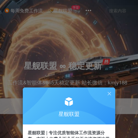
学堂
每周免费工作流
星舰联盟
星舰联盟 ∞ 稳定更新
工作流&智能体&365天稳定更新 站长微信：kmjy188
星舰联盟
星舰联盟 | 专注优质智能体工作流资源分