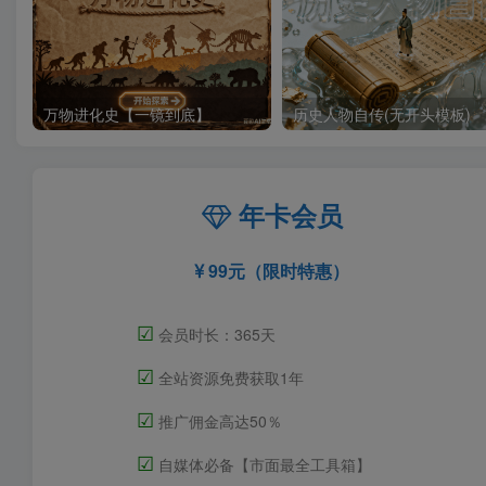
万物进化史【一镜到底】
历史人物自传(无开头模板)
年卡会员
99元（限时特惠）
☑
会员时长：365天
☑
全站资源免费获取1年
☑
推广佣金高达50％
☑
自媒体必备【市面最全工具箱】