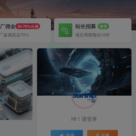
推广佣金
站长招募
50-70%分佣
推荐
广返佣高达70%
项目周期预估10年
HI！请登录
登录
注册