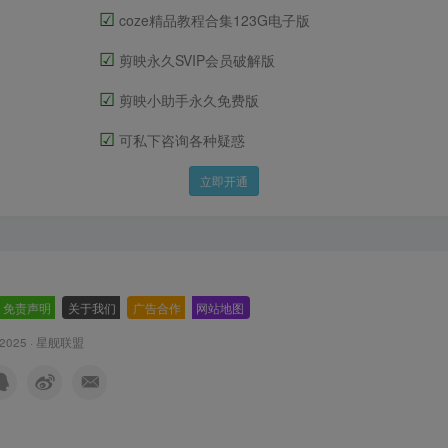
☑
coze精品教程合集123G电子版
☑
剪映永久SVIP会员破解版
☑
剪映小助手永久免费版
☑
可私下咨询各种疑惑
立即开通
免责声明
-
关于我们
-
广告合作
-
网站地图
 2025 ·
星舰联盟