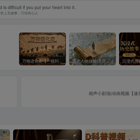
is difficult if you put your heart into it.
世上无难事，只怕有心人
万物进化史【一镜到底】
历史人物自传(无开头模板)
相声小剧场|动画视频【速