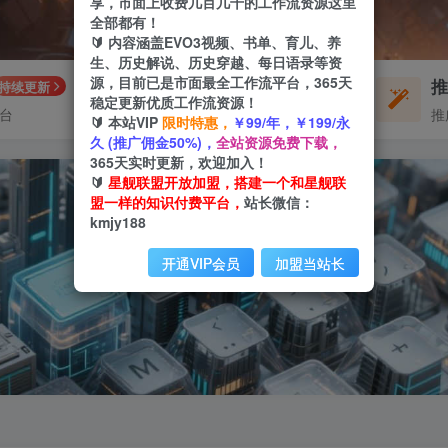
享，市面上收费几百几千的工作流资源这里
全部都有！
🔰 内容涵盖EVO3视频、书单、育儿、养
生、历史解说、历史穿越、每日语录等资
源，目前已是市面最全工作流平台，365天
每周免费工作流
持续更新
体验
稳定更新优质工作流资源！
平台
不定期更新
推
🔰 本站VIP
限时特惠，
￥99/年，￥199/永
久 (推广佣金50%)，
全站资源免费下载，
365天实时更新，欢迎加入！
🔰
星舰联盟开放加盟，搭建一个和星舰联
盟一样的知识付费平台，
站长微信：
kmjy188
开通VIP会员
加盟当站长