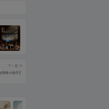
沉浸式历史故事【二改版】
3d科普视频
中式梦核
下一篇
创剪映小助手】