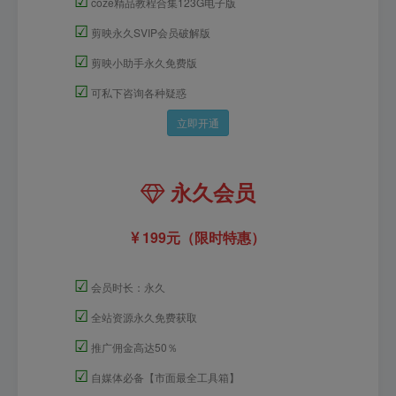
coze精品教程合集123G电子版
☑
剪映永久SVIP会员破解版
☑
剪映小助手永久免费版
☑
可私下咨询各种疑惑
立即开通
永久会员
199元（限时特惠）
☑
会员时长：永久
☑
全站资源永久免费获取
☑
推广佣金高达50％
☑
自媒体必备【市面最全工具箱】