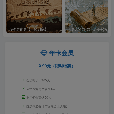
万物进化史【一镜到底】
历史人物自传(无开头模板)
年卡会员
99元（限时特惠）
☑
会员时长：365天
☑
全站资源免费获取1年
☑
推广佣金高达50％
☑
自媒体必备【市面最全工具箱】
☑