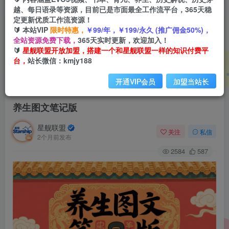
越、每日语录等资源，目前已是市面最全工作流平台，365天稳
定更新优质工作流资源！
🔰 本站VIP
限时特惠，
￥99/年，￥199/永久 (推广佣金50%)，
全站资源免费下载，
365天实时更新，欢迎加入！
🔰
星舰联盟开放加盟，搭建一个和星舰联盟一样的知识付费平
台，
站长微信：kmjy188
开通VIP会员
加盟当站长
首页
会员免费
正文
养生图文笔记版
星舰联盟
关注
私信
2个月前发布
2584
587