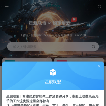
星舰联盟 ∞ 稳定更新
工作流&智能体&365天稳定更新 站长微信：kmjy188
输入关键词搜索
加入会员
工作流主页
1折
持续更新
全站资源免费下载
一站式AI创作平台
每周免费工作流
推广佣金
星舰联盟
体验
50-70%分佣
不定期更新
推广返佣高达70%
星舰联盟 | 专注优质智能体工作流资源分享，市面上收费几百几
站长招募
推荐
千的工作流资源这里全部都有！
项目周期预估10年
🔰 内容涵盖EVO3视频、书单、育儿、养生、历史解说、历史穿