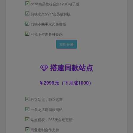
☑
coze精品教程合集123G电子版
☑
剪映永久SVIP会员破解版
☑
剪映小助手永久免费版
☑
可私下咨询各种疑惑
立即开通
搭建同款站点
2999元（下月涨1000）
☑
独立站点，独立运营
☑
一条龙搭建同款网站
☑
站点授权，365天自动更新
☑
商业定制合作支持