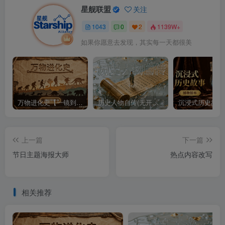
星舰联盟
关注
1043
0
2
1139W+
如果你愿意去发现，其实每一天都很美
万物进化史【一镜到底】
历史人物自传(无开头模板)
上一篇
下一篇
节日主题海报大师
热点内容改写
相关推荐