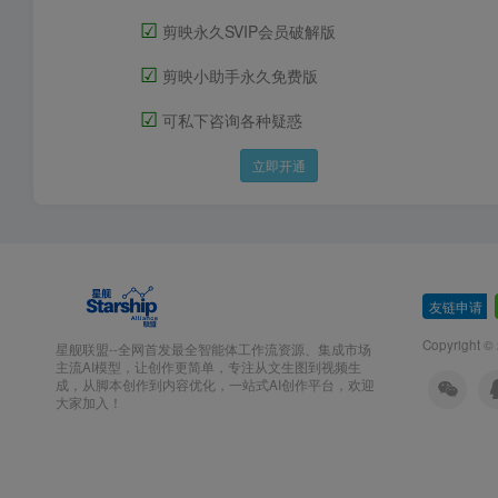
☑
剪映永久SVIP会员破解版
☑
剪映小助手永久免费版
☑
可私下咨询各种疑惑
立即开通
友链申请
-
Copyright ©
星舰联盟--全网首发最全智能体工作流资源、集成市场
主流AI模型，让创作更简单，专注从文生图到视频生
成，从脚本创作到内容优化，一站式AI创作平台，欢迎
大家加入！