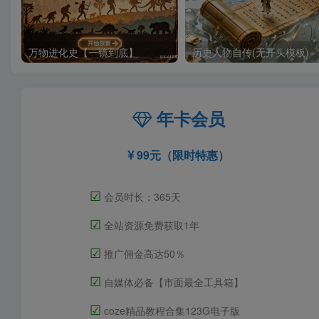
万物进化史【一镜到底】
历史人物自传(无开头模板)
年卡会员
99元（限时特惠）
☑
会员时长：365天
☑
全站资源免费获取1年
☑
推广佣金高达50％
☑
自媒体必备【市面最全工具箱】
☑
coze精品教程合集123G电子版