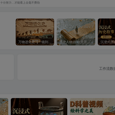
须十分努力，才能看上去毫不费劲
万物进化史【一镜到底】
历史人物自传(无开头模板)
工作流数