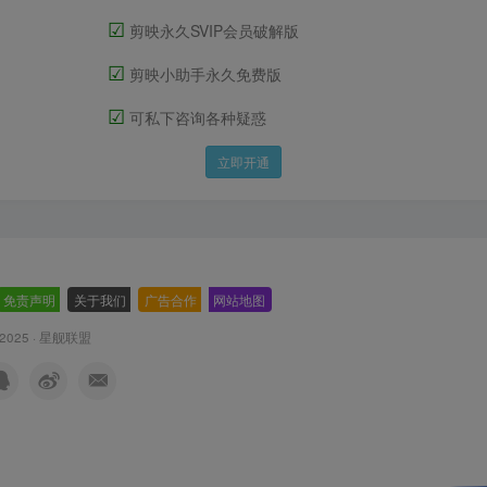
☑
剪映永久SVIP会员破解版
☑
剪映小助手永久免费版
☑
可私下咨询各种疑惑
立即开通
免责声明
-
关于我们
-
广告合作
-
网站地图
 2025 ·
星舰联盟