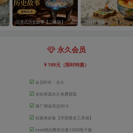
沉浸式历史故事【二改版】
3d科普视频
永久会员
199元（限时特惠）
☑
会员时长：永久
☑
全站资源永久免费获取
☑
推广佣金高达50％
☑
自媒体必备【市面最全工具箱】
☑
coze精品教程合集123G电子版