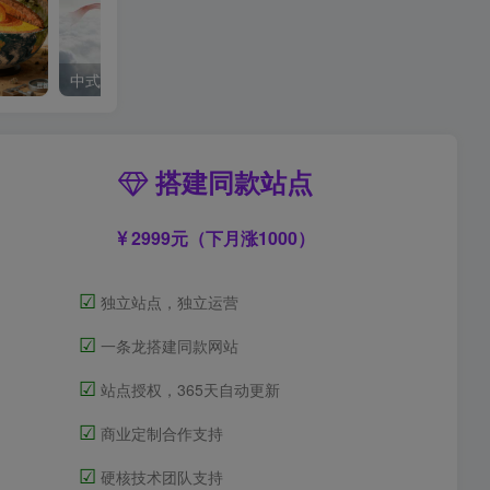
中式梦核
搭建同款站点
2999元（下月涨1000）
☑
独立站点，独立运营
☑
一条龙搭建同款网站
☑
站点授权，365天自动更新
☑
商业定制合作支持
☑
硬核技术团队支持