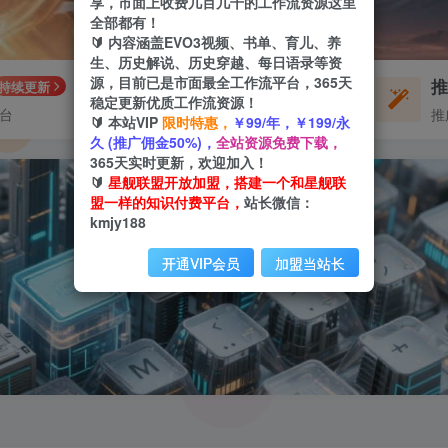
享，市面上收费几百几千的工作流资源这里
全部都有！
🔰 内容涵盖EVO3视频、书单、育儿、养
生、历史解说、历史穿越、每日语录等资
源，目前已是市面最全工作流平台，365天
每周免费工作流
持续更新
体验
稳定更新优质工作流资源！
平台
不定期更新
推
🔰 本站VIP
限时特惠，
￥99/年，￥199/永
久 (推广佣金50%)，
全站资源免费下载，
365天实时更新，欢迎加入！
🔰
星舰联盟开放加盟，搭建一个和星舰联
盟一样的知识付费平台，
站长微信：
kmjy188
开通VIP会员
加盟当站长