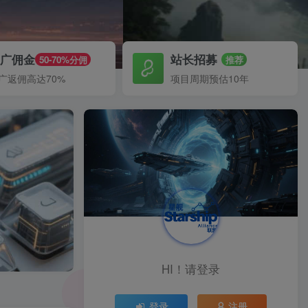
推广佣金
站长招募
50-70%分佣
推荐
广返佣高达70%
项目周期预估10年
HI！请登录
登录
注册