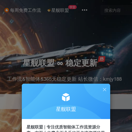
学堂
每周免费工作流
星舰联盟
星舰联盟 ∞ 稳定更新
工作流&智能体&365天稳定更新 站长微信：kmjy188
星舰联盟
星舰联盟 | 专注优质智能体工作流资源分