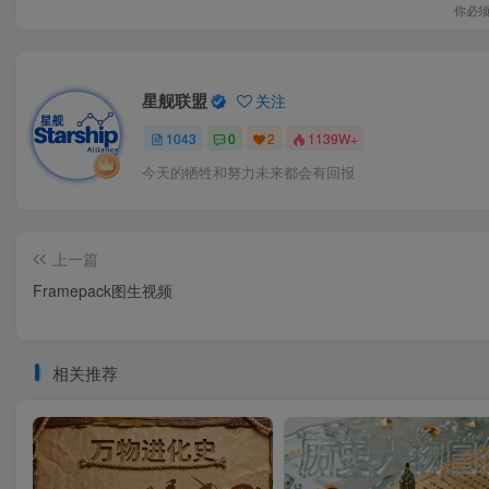
你必
星舰联盟
关注
1043
0
2
1139W+
今天的牺牲和努力未来都会有回报
上一篇
Framepack图生视频
相关推荐