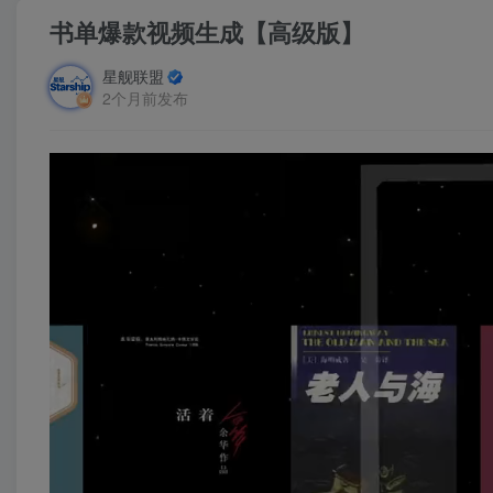
书单爆款视频生成【高级版】
星舰联盟
2个月前发布
视
频
播
放
器