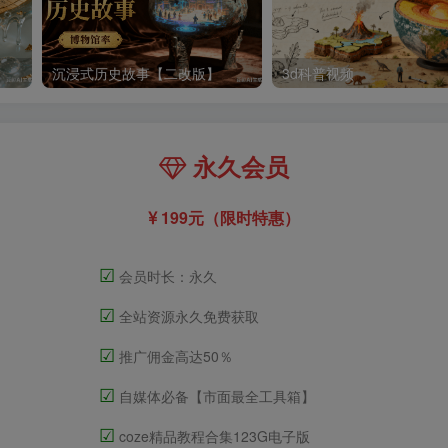
沉浸式历史故事【二改版】
3d科普视频
永久会员
199元（限时特惠）
☑
会员时长：永久
☑
全站资源永久免费获取
☑
推广佣金高达50％
☑
自媒体必备【市面最全工具箱】
☑
coze精品教程合集123G电子版