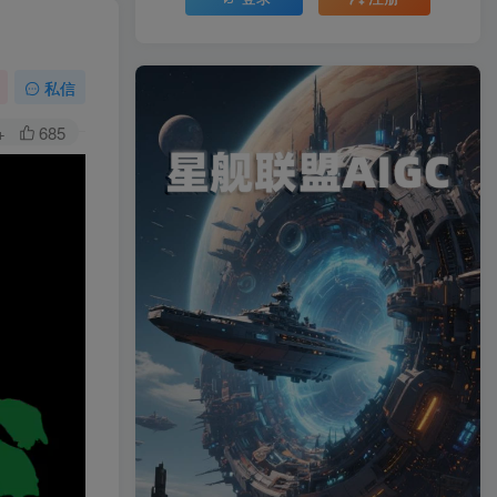
私信
+
685