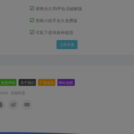
☑
剪映永久SVIP会员破解版
☑
剪映小助手永久免费版
☑
可私下咨询各种疑惑
立即开通
免责声明
-
关于我们
-
广告合作
-
网站地图
 2025 ·
星舰联盟