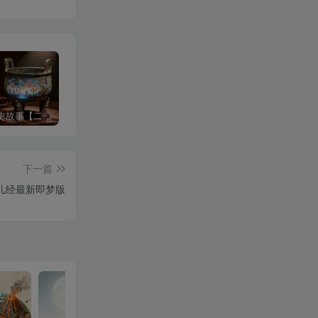
沉浸式历史故事【二改版】
3d科普视频
中式梦核
下一篇
儿经最新即梦版