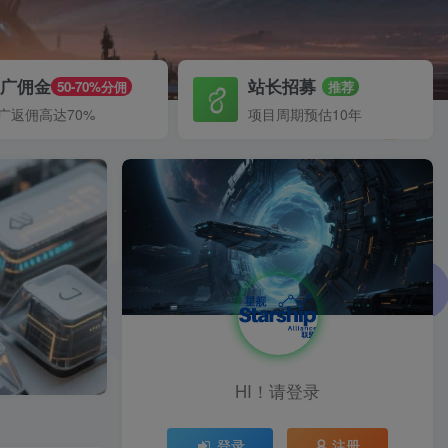
推广佣金
站长招募
50-70%分佣
推荐
广返佣高达70%
项目周期预估10年
HI！请登录
登录
注册