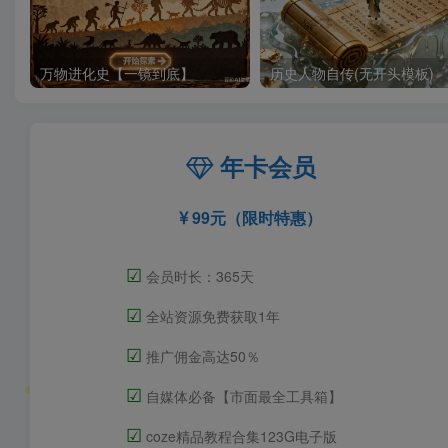
万物进化史【一镜到底】
历史人物自传(无开头模板)
年卡会员
99元（限时特惠）
☑
会员时长：365天
☑
全站资源免费获取1年
☑
推广佣金高达50％
☑
自媒体必备【市面最全工具箱】
☑
coze精品教程合集123G电子版