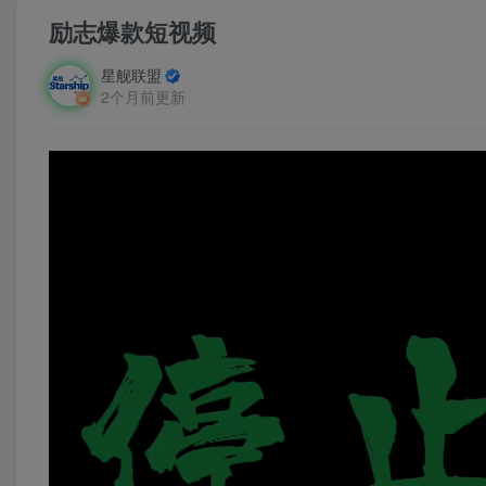
励志爆款短视频
星舰联盟
2个月前更新
视
频
播
放
器