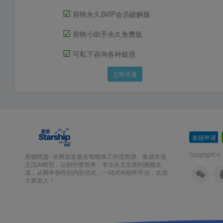
☑
剪映永久SVIP会员破解版
☑
剪映小助手永久免费版
☑
可私下咨询各种疑惑
立即开通
友链申请
-
Copyright ©
星舰联盟--全网首发最全智能体工作流资源、集成市场
主流AI模型，让创作更简单，专注从文生图到视频生
成，从脚本创作到内容优化，一站式AI创作平台，欢迎
大家加入！