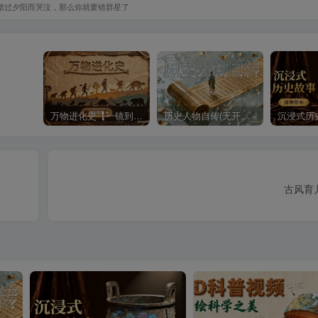
错过夕阳而哭泣，那么你就要错群星了
万物进化史【一镜到底】
历史人物自传(无开头模板)
古风育