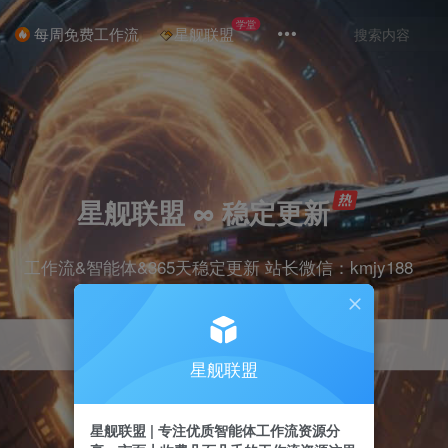
学堂
每周免费工作流
星舰联盟
星舰联盟 ∞ 稳定更新
工作流&智能体&365天稳定更新 站长微信：kmjy188
星舰联盟
星舰联盟 | 专注优质智能体工作流资源分