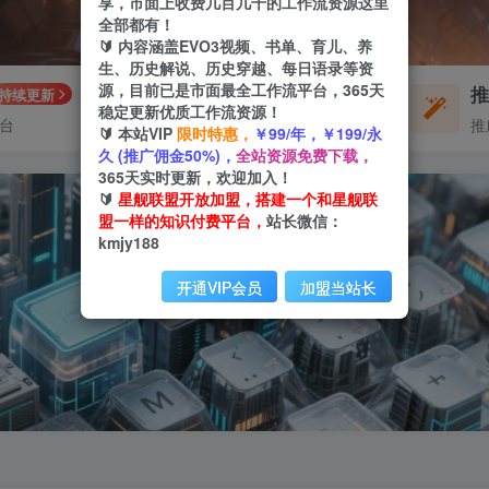
享，市面上收费几百几千的工作流资源这里
全部都有！
🔰 内容涵盖EVO3视频、书单、育儿、养
生、历史解说、历史穿越、每日语录等资
源，目前已是市面最全工作流平台，365天
每周免费工作流
持续更新
体验
稳定更新优质工作流资源！
平台
不定期更新
推
🔰 本站VIP
限时特惠，
￥99/年，￥199/永
久 (推广佣金50%)，
全站资源免费下载，
365天实时更新，欢迎加入！
🔰
星舰联盟开放加盟，搭建一个和星舰联
盟一样的知识付费平台，
站长微信：
kmjy188
开通VIP会员
加盟当站长