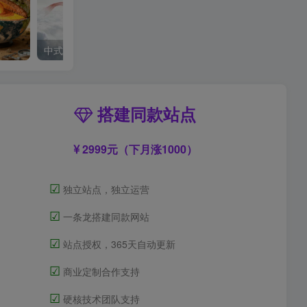
中式梦核
搭建同款站点
2999元（下月涨1000）
☑
独立站点，独立运营
☑
一条龙搭建同款网站
☑
站点授权，365天自动更新
☑
商业定制合作支持
☑
硬核技术团队支持