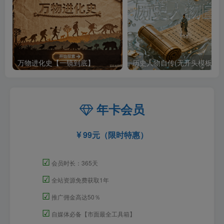
万物进化史【一镜到底】
历史人物自传(无开头模板)
年卡会员
99元（限时特惠）
☑
会员时长：365天
☑
全站资源免费获取1年
☑
推广佣金高达50％
☑
自媒体必备【市面最全工具箱】