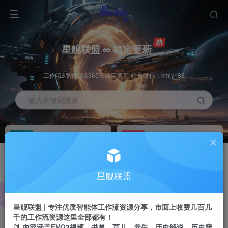
星舰联盟 ∞ 稳定更新
工作流&智能体&365天稳定更新 站长微信：kmjy188
输入关键词搜索
加入会员
工作流主页
1折
持续更新
全站资源免费下载
一站式AI创作平台
每周免费工作流
推广佣金
星舰联盟
体验
50-70%分佣
不定期更新
推广返佣高达70%
星舰联盟 | 专注优质智能体工作流资源分享，市面上收费几百几
站长招募
推荐
千的工作流资源这里全部都有！
项目周期预估10年
🔰 内容涵盖EVO3视频、书单、育儿、养生、历史解说、历史穿