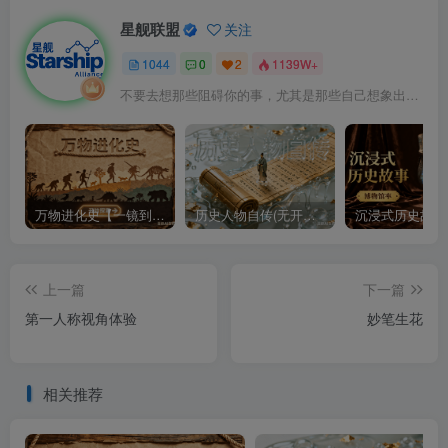
星舰联盟
关注
1044
0
2
1139W+
不要去想那些阻碍你的事，尤其是那些自己想象出来的事
万物进化史【一镜到底】
历史人物自传(无开头模板)
上一篇
下一篇
第一人称视角体验
妙笔生花
相关推荐