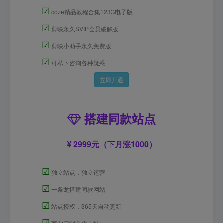
☑
coze精品教程合集123G电子版
☑
剪映永久SVIP会员破解版
☑
剪映小助手永久免费版
☑
可私下咨询各种疑惑
立即开通
搭建同款站点
2999元（下月涨1000）
☑
独立站点，独立运营
☑
一条龙搭建同款网站
☑
站点授权，365天自动更新
☑
商业定制合作支持