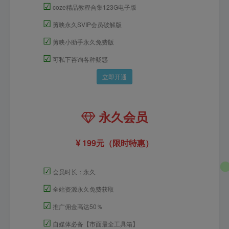
☑
coze精品教程合集123G电子版
☑
剪映永久SVIP会员破解版
☑
剪映小助手永久免费版
☑
可私下咨询各种疑惑
立即开通
永久会员
199元（限时特惠）
☑
会员时长：永久
☑
全站资源永久免费获取
☑
推广佣金高达50％
☑
自媒体必备【市面最全工具箱】