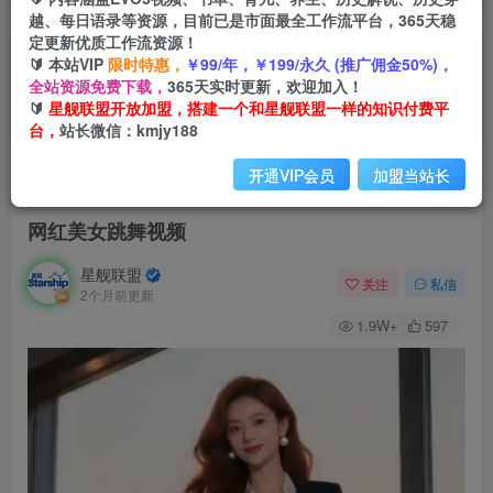
越、每日语录等资源，目前已是市面最全工作流平台，365天稳
定更新优质工作流资源！
🔰 本站VIP
限时特惠，
￥99/年，￥199/永久 (推广佣金50%)，
全站资源免费下载，
365天实时更新，欢迎加入！
🔰
星舰联盟开放加盟，搭建一个和星舰联盟一样的知识付费平
台，
站长微信：kmjy188
开通VIP会员
加盟当站长
首页
会员免费
正文
网红美女跳舞视频
星舰联盟
关注
私信
2个月前更新
1.9W+
597
视
频
播
放