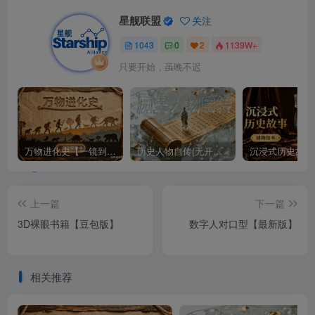
星舰联盟
关注
1043
0
2
1139W+
只要开始，虽晚不迟
万物进化史【一镜到底】
历史人物自传(无开头模板)
上一篇
下一篇
3D裸眼书籍【豆包版】
数字人对口型【最新版】
相关推荐