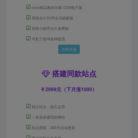
☑
coze精品教程合集123G电子版
☑
剪映永久SVIP会员破解版
☑
剪映小助手永久免费版
☑
可私下咨询各种疑惑
立即开通
搭建同款站点
2999元（下月涨1000）
☑
独立站点，独立运营
☑
一条龙搭建同款网站
☑
站点授权，365天自动更新
☑
商业定制合作支持