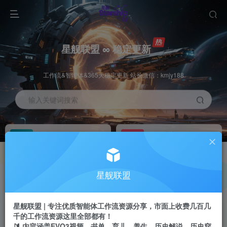
星舰联盟 ∞ 稳定更新
工作流&智能体&365天稳定更新 站长微信：kmjy188
输入关键词搜索
加入会员
工作流主页
1折
持续更新
全站资源免费下载
一站式AI创作平台
每周免费工作流
推广佣金
星舰联盟
体验
50-70%分佣
不定期更新
推广返佣高达70%
星舰联盟 | 专注优质智能体工作流资源分享，市面上收费几百几
站长招募
推荐
千的工作流资源这里全部都有！
项目周期预估10年
🔰 内容涵盖EVO3视频、书单、育儿、养生、历史解说、历史穿