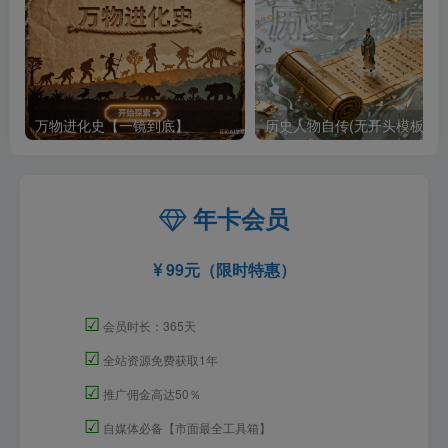
万物进化史【一镜到底】
历史人物自传(无开头模板)
年卡会员
99元（限时特惠）
☑
会员时长：365天
☑
全站资源免费获取1年
☑
推广佣金高达50％
☑
自媒体必备【市面最全工具箱】