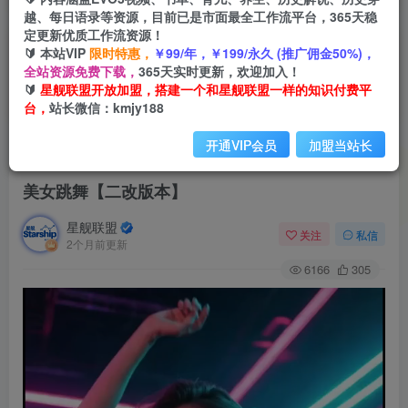
越、每日语录等资源，目前已是市面最全工作流平台，365天稳
定更新优质工作流资源！
🔰 本站VIP
限时特惠，
￥99/年，￥199/永久 (推广佣金50%)，
全站资源免费下载，
365天实时更新，欢迎加入！
🔰
星舰联盟开放加盟，搭建一个和星舰联盟一样的知识付费平
台，
站长微信：kmjy188
开通VIP会员
加盟当站长
首页
会员免费
正文
美女跳舞【二改版本】
星舰联盟
关注
私信
2个月前更新
6166
305
视
频
播
放