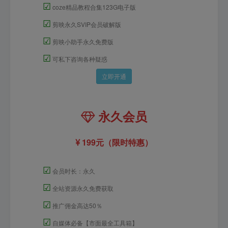
☑
coze精品教程合集123G电子版
☑
剪映永久SVIP会员破解版
☑
剪映小助手永久免费版
☑
可私下咨询各种疑惑
立即开通
永久会员
199元（限时特惠）
☑
会员时长：永久
☑
全站资源永久免费获取
☑
推广佣金高达50％
☑
自媒体必备【市面最全工具箱】