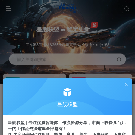
星舰联盟 ∞ 稳定更新
工作流&智能体&365天稳定更新 站长微信：kmjy188
输入关键词搜索
加入会员
工作流主页
1折
持续更新
全站资源免费下载
一站式AI创作平台
每周免费工作流
推广佣金
星舰联盟
体验
50-70%分佣
不定期更新
推广返佣高达70%
星舰联盟 | 专注优质智能体工作流资源分享，市面上收费几百几
站长招募
推荐
千的工作流资源这里全部都有！
项目周期预估10年
🔰 内容涵盖EVO3视频、书单、育儿、养生、历史解说、历史穿