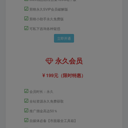
☑
剪映永久SVIP会员破解版
☑
剪映小助手永久免费版
☑
可私下咨询各种疑惑
立即开通
永久会员
199元（限时特惠）
☑
会员时长：永久
☑
全站资源永久免费获取
☑
推广佣金高达50％
☑
自媒体必备【市面最全工具箱】