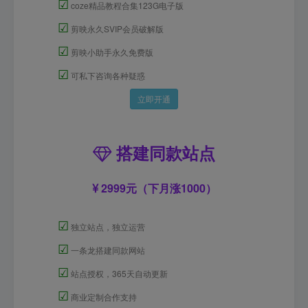
☑
coze精品教程合集123G电子版
☑
剪映永久SVIP会员破解版
☑
剪映小助手永久免费版
☑
可私下咨询各种疑惑
立即开通
搭建同款站点
2999元（下月涨1000）
☑
独立站点，独立运营
☑
一条龙搭建同款网站
☑
站点授权，365天自动更新
☑
商业定制合作支持