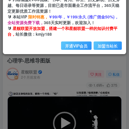
越、每日语录等资源，目前已是市面最全工作流平台，365天稳
定更新优质工作流资源！
🔰 本站VIP
限时特惠，
￥99/年，￥199/永久 (推广佣金50%)，
全站资源免费下载，
365天实时更新，欢迎加入！
🔰
星舰联盟开放加盟，搭建一个和星舰联盟一样的知识付费平
台，
站长微信：kmjy188
开通VIP会员
加盟当站长
首页
会员免费
正文
心理学-思维导图版
星舰联盟
关注
私信
2个月前发布
1.6W+
375
视
频
播
放