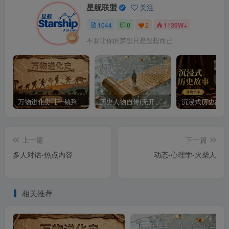
星舰联盟
关注
1044
0
2
1139W+
不要让你的梦想只是想想而已
万物进化史【一镜到底】
历史人物自传(无开头模板)
上一篇
下一篇
多人对话-热点内容
动态-心理学-火柴人
相关推荐