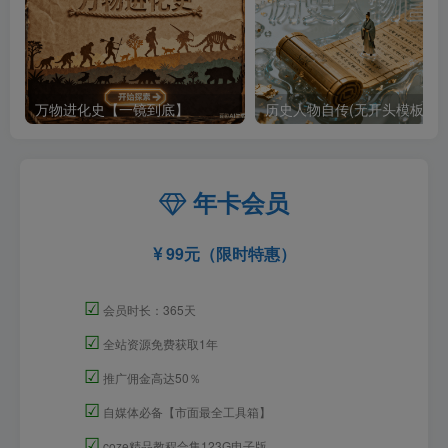
万物进化史【一镜到底】
历史人物自传(无开头模板)
年卡会员
99元（限时特惠）
☑
会员时长：365天
☑
全站资源免费获取1年
☑
推广佣金高达50％
☑
自媒体必备【市面最全工具箱】
☑
coze精品教程合集123G电子版