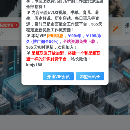
享，市面上收费几百几千的工作流资源这里
全部都有！
🔰 内容涵盖EVO3视频、书单、育儿、养
生、历史解说、历史穿越、每日语录等资
源，目前已是市面最全工作流平台，365天
每周免费工作流
持续更新
体验
稳定更新优质工作流资源！
平台
不定期更新
推
🔰 本站VIP
限时特惠，
￥99/年，￥199/永
久 (推广佣金50%)，
全站资源免费下载，
365天实时更新，欢迎加入！
🔰
星舰联盟开放加盟，搭建一个和星舰联
盟一样的知识付费平台，
站长微信：
kmjy188
开通VIP会员
加盟当站长