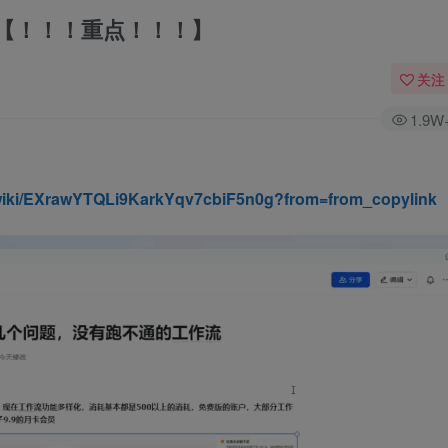
【！！！重点！！！】
关注
1.9W
/wiki/EXrawYTQLi9KarkYqv7cbiF5n0g?from=from_copylink