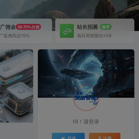
推广佣金
站长招募
50-70%分佣
推荐
广返佣高达70%
项目周期预估10年
HI！请登录
登录
注册