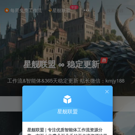
学堂
每周免费工作流
星舰联盟
星舰联盟 ∞ 稳定更新
工作流&智能体&365天稳定更新 站长微信：kmjy188
星舰联盟
星舰联盟 | 专注优质智能体工作流资源分