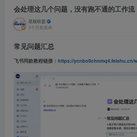
会处理这几个问题，没有跑不通的工作流
星舰联盟
3个月前发布
常见问题汇总
飞书同款教程链接：
https://ycnbo9chnmq4.feishu.cn
视
频
播
放
器