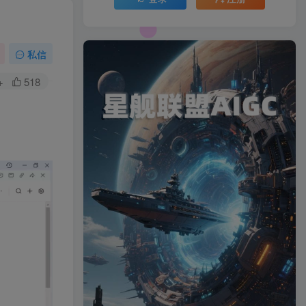
私信
+
518