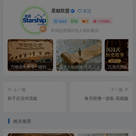
星舰联盟
关注
1043
0
2
1139W+
时间总把最好的人留到最后
万物进化史【一镜到底】
历史人物自传(无开头模板)
上一篇
下一篇
孙子兵法对话版
每天听懂一首歌-高级版
相关推荐