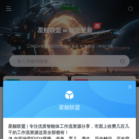
星舰联盟 ∞ 稳定更新
工作流&智能体&365天稳定更新 站长微信：kmjy188
输入关键词搜索
加入会员
工作流主页
1折
持续更新
全站资源免费下载
一站式AI创作平台
每周免费工作流
推广佣金
星舰联盟
体验
50-70%分佣
不定期更新
推广返佣高达70%
星舰联盟 | 专注优质智能体工作流资源分享，市面上收费几百几
站长招募
推荐
千的工作流资源这里全部都有！
项目周期预估10年
🔰 内容涵盖EVO3视频、书单、育儿、养生、历史解说、历史穿