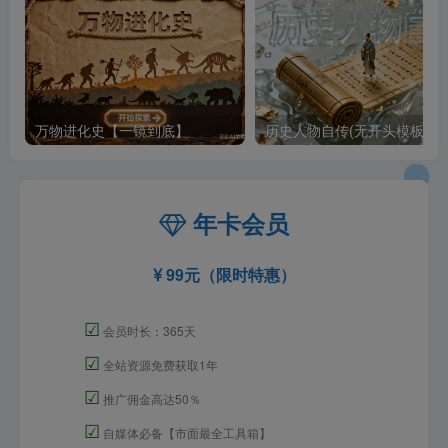
万物进化史【一镜到底】
历史人物自传(无开头模板)
年卡会员
99元（限时特惠）
☑
会员时长：365天
☑
全站资源免费获取1年
☑
推广佣金高达50％
☑
自媒体必备【市面最全工具箱】