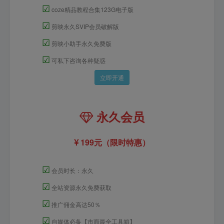
☑
coze精品教程合集123G电子版
☑
剪映永久SVIP会员破解版
☑
剪映小助手永久免费版
☑
可私下咨询各种疑惑
立即开通
永久会员
199元（限时特惠）
☑
会员时长：永久
☑
全站资源永久免费获取
☑
推广佣金高达50％
☑
自媒体必备【市面最全工具箱】