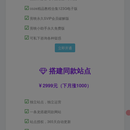
☑
coze精品教程合集123G电子版
☑
剪映永久SVIP会员破解版
☑
剪映小助手永久免费版
☑
可私下咨询各种疑惑
立即开通
搭建同款站点
2999元（下月涨1000）
☑
独立站点，独立运营
☑
一条龙搭建同款网站
☑
站点授权，365天自动更新