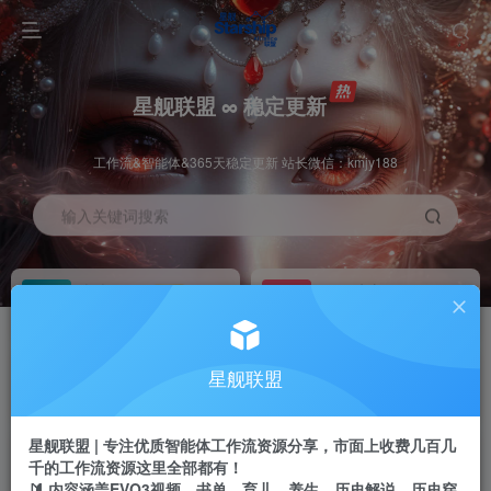
星舰联盟 ∞ 稳定更新
工作流&智能体&365天稳定更新 站长微信：kmjy188
输入关键词搜索
加入会员
工作流主页
1折
持续更新
全站资源免费下载
一站式AI创作平台
每周免费工作流
推广佣金
星舰联盟
体验
50-70%分佣
不定期更新
推广返佣高达70%
星舰联盟 | 专注优质智能体工作流资源分享，市面上收费几百几
站长招募
推荐
千的工作流资源这里全部都有！
项目周期预估10年
🔰 内容涵盖EVO3视频、书单、育儿、养生、历史解说、历史穿