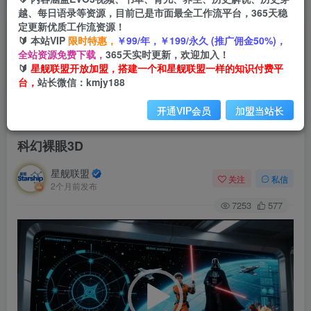
越、每日语录等资源，目前已是市面最全工作流平台，365天稳
定更新优质工作流资源！
🔰 本站VIP
限时特惠，
￥99/年，￥199/永久 (推广佣金50%)，
全站资源免费下载，
365天实时更新，欢迎加入！
🔰
星舰联盟开放加盟，搭建一个和星舰联盟一样的知识付费平
台，
站长微信：kmjy188
开通VIP会员
加盟当站长
首页
会员免费
正文
科幻裸眼3D
星舰联盟
关注
私信
2个月前发布
7253
577
视
频
播
放