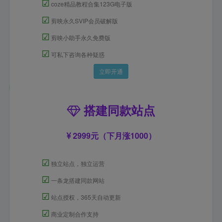
☑
coze精品教程合集123G电子版
☑
剪映永久SVIP会员破解版
☑
剪映小助手永久免费版
☑
可私下咨询各种疑惑
立即开通
搭建同款站点
2999元（下月涨1000）
☑
独立站点，独立运营
☑
一条龙搭建同款网站
☑
站点授权，365天自动更新
☑
商业定制合作支持