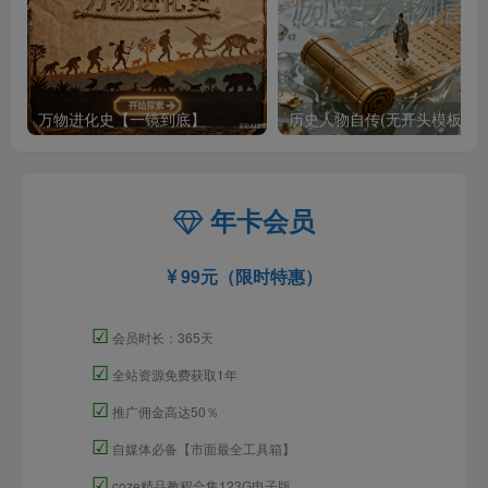
万物进化史【一镜到底】
历史人物自传(无开头模板)
年卡会员
99元（限时特惠）
☑
会员时长：365天
☑
全站资源免费获取1年
☑
推广佣金高达50％
☑
自媒体必备【市面最全工具箱】
☑
coze精品教程合集123G电子版