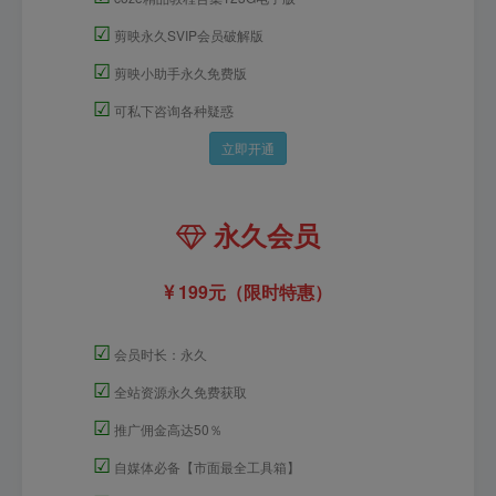
☑
剪映永久SVIP会员破解版
☑
剪映小助手永久免费版
☑
可私下咨询各种疑惑
立即开通
永久会员
199元（限时特惠）
☑
会员时长：永久
☑
全站资源永久免费获取
☑
推广佣金高达50％
☑
自媒体必备【市面最全工具箱】