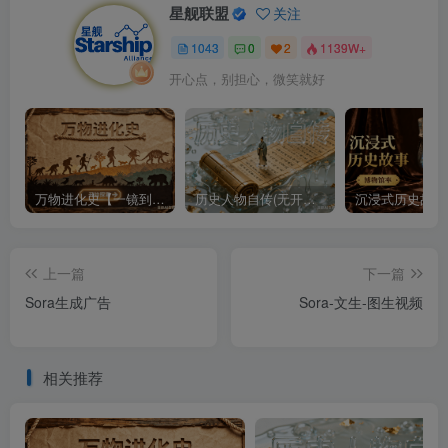
星舰联盟
关注
1043
0
2
1139W+
开心点，别担心，微笑就好
万物进化史【一镜到底】
历史人物自传(无开头模板)
上一篇
下一篇
Sora生成广告
Sora-文生-图生视频
相关推荐