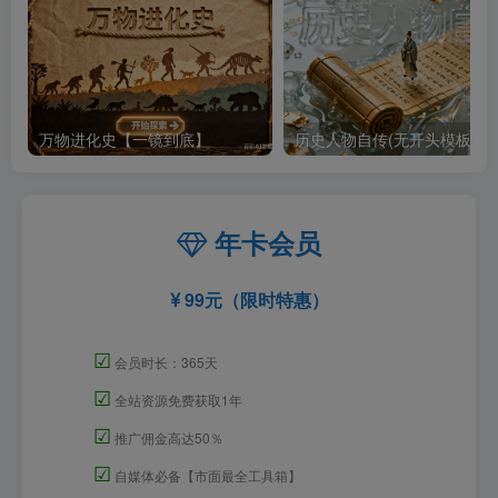
万物进化史【一镜到底】
历史人物自传(无开头模板)
年卡会员
99元（限时特惠）
☑
会员时长：365天
☑
全站资源免费获取1年
☑
推广佣金高达50％
☑
自媒体必备【市面最全工具箱】