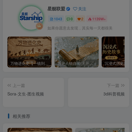
星舰联盟
关注
1043
0
2
1139W+
如果你愿意去发现，其实每一天都很美
万物进化史【一镜到底】
历史人物自传(无开头模板)
上一篇
下一篇
Sora-文生-图生视频
3d科普视频
相关推荐