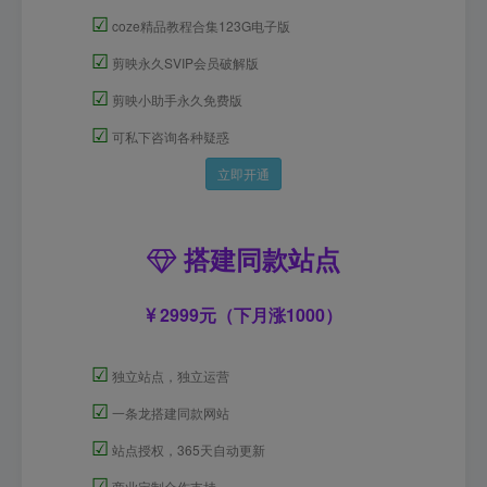
☑
coze精品教程合集123G电子版
☑
剪映永久SVIP会员破解版
☑
剪映小助手永久免费版
☑
可私下咨询各种疑惑
立即开通
搭建同款站点
2999元（下月涨1000）
☑
独立站点，独立运营
☑
一条龙搭建同款网站
☑
站点授权，365天自动更新
☑
商业定制合作支持