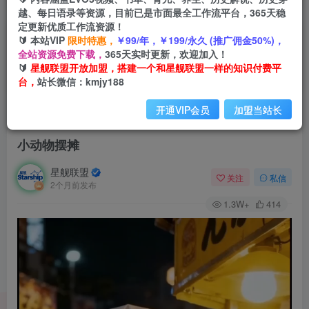
越、每日语录等资源，目前已是市面最全工作流平台，365天稳
定更新优质工作流资源！
🔰 本站VIP
限时特惠，
￥99/年，￥199/永久 (推广佣金50%)，
全站资源免费下载，
365天实时更新，欢迎加入！
🔰
星舰联盟开放加盟，搭建一个和星舰联盟一样的知识付费平
台，
站长微信：kmjy188
开通VIP会员
加盟当站长
首页
会员免费
正文
小动物摆摊
星舰联盟
关注
私信
2个月前发布
1.3W+
414
视
频
播
放