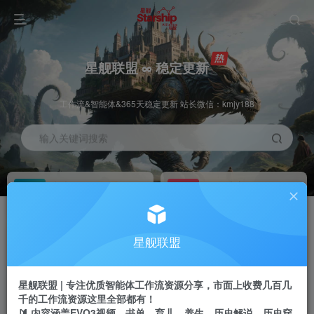
星舰联盟 ∞ 稳定更新
工作流&智能体&365天稳定更新 站长微信：kmjy188
输入关键词搜索
加入会员
工作流主页
1折
持续更新
全站资源免费下载
一站式AI创作平台
每周免费工作流
推广佣金
星舰联盟
体验
50-70%分佣
不定期更新
推广返佣高达70%
星舰联盟 | 专注优质智能体工作流资源分享，市面上收费几百几
站长招募
推荐
千的工作流资源这里全部都有！
项目周期预估10年
🔰 内容涵盖EVO3视频、书单、育儿、养生、历史解说、历史穿