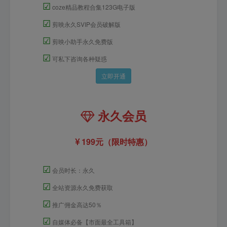
☑
coze精品教程合集123G电子版
☑
剪映永久SVIP会员破解版
☑
剪映小助手永久免费版
☑
可私下咨询各种疑惑
立即开通
永久会员
199元（限时特惠）
☑
会员时长：永久
☑
全站资源永久免费获取
☑
推广佣金高达50％
☑
自媒体必备【市面最全工具箱】