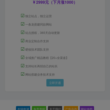
2999元（下月涨1000）
☑
独立站点，独立运营
☑
一条龙搭建同款网站
☑
站点授权，365天自动更新
☑
商业定制合作支持
☑
硬核技术团队支持
☑
全域推广精品教程【20+全渠道】
☑
支持站长再招自己的站长
☑
网站搭建业务技术支持
立即开通
友链申请
-
免责声明
-
关于我们
-
广告合作
-
网站地图