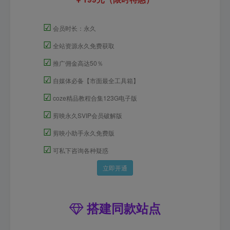
☑
会员时长：永久
☑
全站资源永久免费获取
☑
推广佣金高达50％
☑
自媒体必备【市面最全工具箱】
☑
coze精品教程合集123G电子版
☑
剪映永久SVIP会员破解版
☑
剪映小助手永久免费版
☑
可私下咨询各种疑惑
立即开通
搭建同款站点