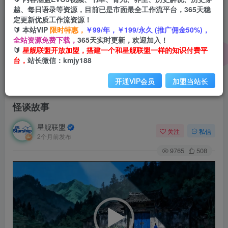
越、每日语录等资源，目前已是市面最全工作流平台，365天稳
定更新优质工作流资源！
🔰 本站VIP
限时特惠，
￥99/年，￥199/永久 (推广佣金50%)，
全站资源免费下载，
365天实时更新，欢迎加入！
🔰
星舰联盟开放加盟，搭建一个和星舰联盟一样的知识付费平
台，
站长微信：kmjy188
开通VIP会员
加盟当站长
首页
会员免费
正文
怪谈故事
星舰联盟
关注
私信
2个月前发布
9765
508
视
频
播
放