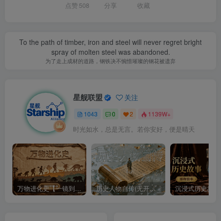
点赞
508
分享
收藏
To the path of timber, iron and steel will never regret bright
spray of molten steel was abandoned.
为了走上成材的道路，钢铁决不惋惜璀璨的钢花被遗弃
星舰联盟
关注
1043
0
2
1139W+
时光如水，总是无言。若你安好，便是晴天
万物进化史【一镜到底】
历史人物自传(无开头模板)