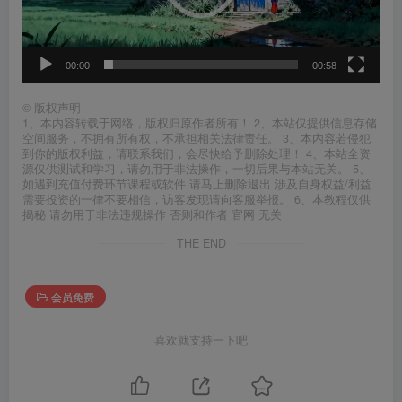
器
00:00
00:58
©
版权声明
1、本内容转载于网络，版权归原作者所有！ 2、本站仅提供信息存储
空间服务，不拥有所有权，不承担相关法律责任。 3、本内容若侵犯
到你的版权利益，请联系我们，会尽快给予删除处理！ 4、本站全资
源仅供测试和学习，请勿用于非法操作，一切后果与本站无关。 5、
如遇到充值付费环节课程或软件 请马上删除退出 涉及自身权益/利益
需要投资的一律不要相信，访客发现请向客服举报。 6、本教程仅供
揭秘 请勿用于非法违规操作 否则和作者 官网 无关
THE END
会员免费
喜欢就支持一下吧