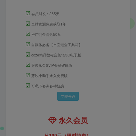
☑
会员时长：365天
☑
全站资源免费获取1年
☑
推广佣金高达50％
☑
自媒体必备【市面最全工具箱】
☑
coze精品教程合集123G电子版
☑
剪映永久SVIP会员破解版
☑
剪映小助手永久免费版
☑
可私下咨询各种疑惑
立即开通
永久会员
199元（限时特惠）