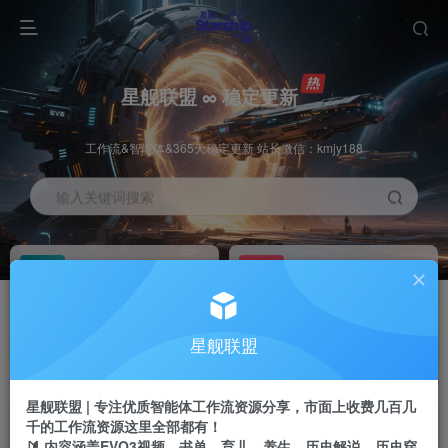
星舰联盟 ∞ 稳定更新
工作流&智能体&365天稳定更新 站长微信：kmjy188
输入关键词搜索
加入会员
工作流主页
1折
持续更新
全站资源免费下载
一站式AI创作平台
每周免费工作流
推广佣金
星舰联盟
体验
50-70%分佣
不定期更新
推广返佣高达70%
星舰联盟 | 专注优质智能体工作流资源分享，市面上收费几百几
站长招募
推荐
千的工作流资源这里全部都有！
项目周期预估10年
🔰 内容涵盖EVO3视频、书单、育儿、养生、历史解说、历史穿