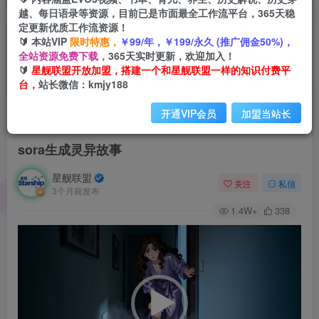
越、每日语录等资源，目前已是市面最全工作流平台，365天稳
定更新优质工作流资源！
🔰 本站VIP
限时特惠，
￥99/年，￥199/永久 (推广佣金50%)，
全站资源免费下载，
365天实时更新，欢迎加入！
🔰
星舰联盟开放加盟，搭建一个和星舰联盟一样的知识付费平
台，
站长微信：kmjy188
开通VIP会员
加盟当站长
首页
会员免费
正文
sora生成灵异故事
星舰联盟
关注
私信
3个月前发布
1.4W+
338
视
频
播
放