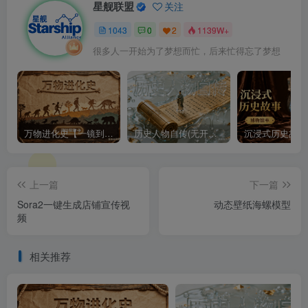
星舰联盟
关注
1043
0
2
1139W+
很多人一开始为了梦想而忙，后来忙得忘了梦想
万物进化史【一镜到底】
历史人物自传(无开头模板)
上一篇
下一篇
Sora2一键生成店铺宣传视
动态壁纸海螺模型
频
相关推荐