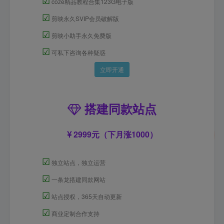
☑
coze精品教程合集123G电子版
☑
剪映永久SVIP会员破解版
☑
剪映小助手永久免费版
☑
可私下咨询各种疑惑
立即开通
搭建同款站点
2999元（下月涨1000）
☑
独立站点，独立运营
☑
一条龙搭建同款网站
☑
站点授权，365天自动更新
☑
商业定制合作支持