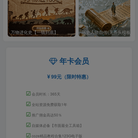
万物进化史【一镜到底】
历史人物自传(无开头模板)
年卡会员
99元（限时特惠）
☑
会员时长：365天
☑
全站资源免费获取1年
☑
推广佣金高达50％
☑
自媒体必备【市面最全工具箱】
☑
coze精品教程合集123G电子版