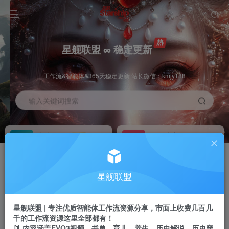
星舰联盟 ∞ 稳定更新
工作流&智能体&365天稳定更新 站长微信：kmjy188
输入关键词搜索
加入会员
工作流主页
1折
持续更新
全站资源免费下载
一站式AI创作平台
每周免费工作流
推广佣金
星舰联盟
体验
50-70%分佣
不定期更新
推广返佣高达70%
星舰联盟 | 专注优质智能体工作流资源分享，市面上收费几百几
站长招募
推荐
千的工作流资源这里全部都有！
项目周期预估10年
🔰 内容涵盖EVO3视频、书单、育儿、养生、历史解说、历史穿