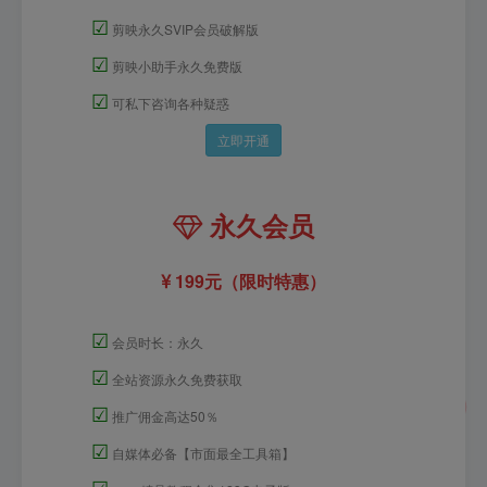
☑
剪映永久SVIP会员破解版
☑
剪映小助手永久免费版
☑
可私下咨询各种疑惑
立即开通
永久会员
199元（限时特惠）
☑
会员时长：永久
☑
全站资源永久免费获取
☑
推广佣金高达50％
☑
自媒体必备【市面最全工具箱】