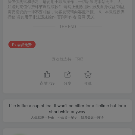
源仅供测试和学习，请勿用于非法操作，一切后果与本站无关。 5、
如遇到充值付费环节课程或软件 请马上删除退出 涉及自身权益/利益
需要投资的一律不要相信，访客发现请向客服举报。 6、本教程仅供
揭秘 请勿用于非法违规操作 否则和作者 官网 无关
THE END
会员免费
喜欢就支持一下吧
点赞
739
分享
收藏
Life is like a cup of tea. It won't be bitter for a lifetime but for a
short while anyway.
人生就像一杯茶，不会苦一辈子，但总会苦一阵子