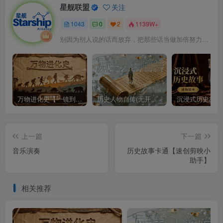
星舰联盟
关注
1043
0
2
1139W+
别因为别人说的话而放弃，把那些话当做加倍努力的动力
万物进化史【一镜到底】
历史人物自传(无开头模板)
上一篇
下一篇
音乐演奏
历史故事卡通【速创剪映小
助手】
相关推荐