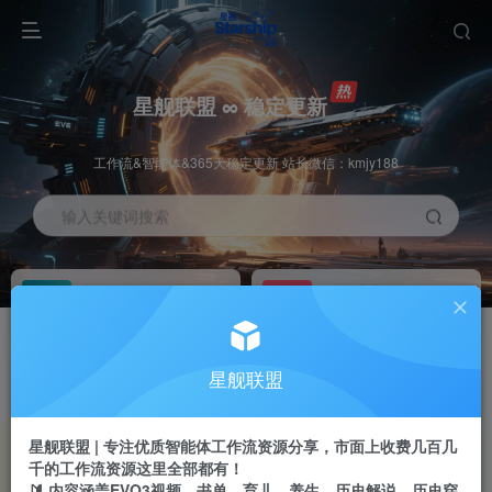
星舰联盟 ∞ 稳定更新
工作流&智能体&365天稳定更新 站长微信：kmjy188
输入关键词搜索
加入会员
工作流主页
1折
持续更新
全站资源免费下载
一站式AI创作平台
每周免费工作流
推广佣金
星舰联盟
体验
50-70%分佣
不定期更新
推广返佣高达70%
星舰联盟 | 专注优质智能体工作流资源分享，市面上收费几百几
站长招募
推荐
千的工作流资源这里全部都有！
项目周期预估10年
🔰 内容涵盖EVO3视频、书单、育儿、养生、历史解说、历史穿