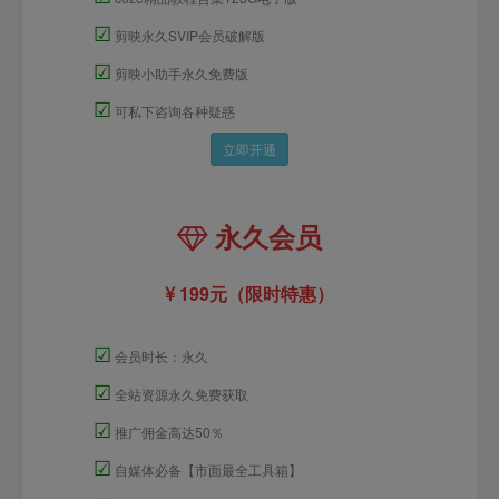
☑
剪映永久SVIP会员破解版
☑
剪映小助手永久免费版
☑
可私下咨询各种疑惑
立即开通
永久会员
199元（限时特惠）
☑
会员时长：永久
☑
全站资源永久免费获取
☑
推广佣金高达50％
☑
自媒体必备【市面最全工具箱】