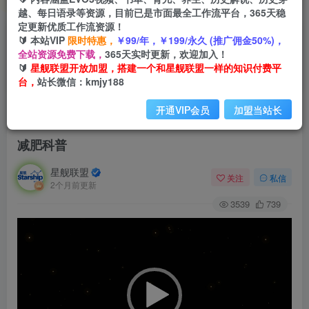
越、每日语录等资源，目前已是市面最全工作流平台，365天稳
定更新优质工作流资源！
🔰 本站VIP
限时特惠，
￥99/年，￥199/永久 (推广佣金50%)，
全站资源免费下载，
365天实时更新，欢迎加入！
🔰
星舰联盟开放加盟，搭建一个和星舰联盟一样的知识付费平
台，
站长微信：kmjy188
开通VIP会员
加盟当站长
首页
会员免费
正文
减肥科普
星舰联盟
关注
私信
2个月前更新
3539
739
视
频
播
放