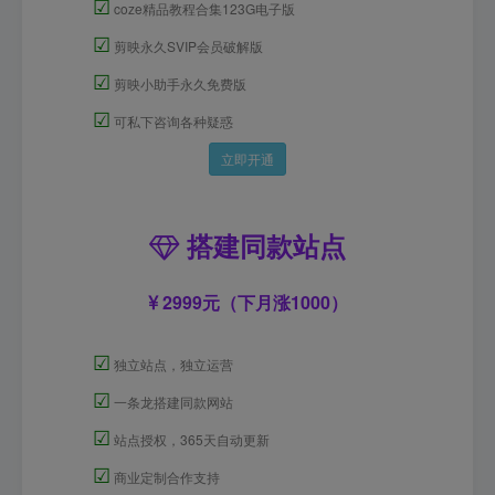
☑
coze精品教程合集123G电子版
☑
剪映永久SVIP会员破解版
☑
剪映小助手永久免费版
☑
可私下咨询各种疑惑
立即开通
搭建同款站点
2999元（下月涨1000）
☑
独立站点，独立运营
☑
一条龙搭建同款网站
☑
站点授权，365天自动更新
☑
商业定制合作支持