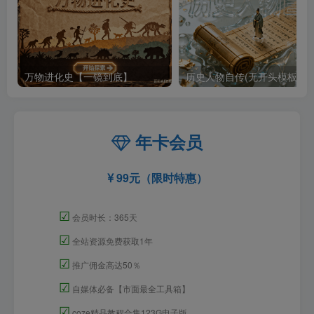
万物进化史【一镜到底】
历史人物自传(无开头模板)
年卡会员
99元（限时特惠）
☑
会员时长：365天
☑
全站资源免费获取1年
☑
推广佣金高达50％
☑
自媒体必备【市面最全工具箱】
☑
coze精品教程合集123G电子版