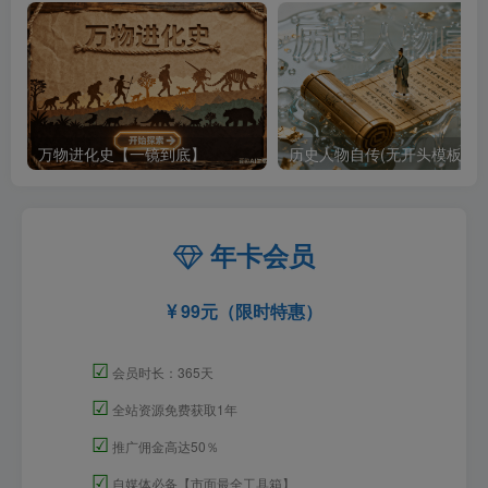
万物进化史【一镜到底】
历史人物自传(无开头模板)
年卡会员
99元（限时特惠）
☑
会员时长：365天
☑
全站资源免费获取1年
☑
推广佣金高达50％
☑
自媒体必备【市面最全工具箱】