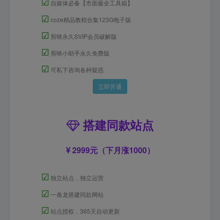
☑
自媒体必备【市面最全工具箱】
☑
coze精品教程合集123G电子版
☑
剪映永久SVIP会员破解版
☑
剪映小助手永久免费版
☑
可私下咨询各种疑惑
立即开通
搭建同款站点
2999元（下月涨1000）
☑
独立站点，独立运营
☑
一条龙搭建同款网站
☑
站点授权，365天自动更新