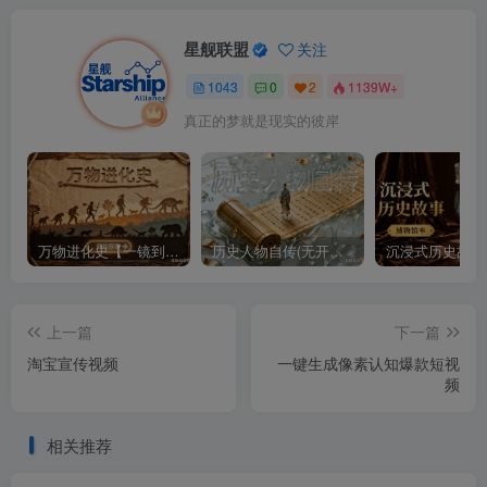
星舰联盟
关注
1043
0
2
1139W+
真正的梦就是现实的彼岸
万物进化史【一镜到底】
历史人物自传(无开头模板)
上一篇
下一篇
淘宝宣传视频
一键生成像素认知爆款短视
频
相关推荐