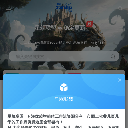
星舰联盟 ∞ 稳定更新
工作流&智能体&365天稳定更新 站长微信：kmjy188
输入关键词搜索
加入会员
工作流主页
1折
持续更新
全站资源免费下载
一站式AI创作平台
每周免费工作流
推广佣金
星舰联盟
体验
50-70%分佣
不定期更新
推广返佣高达70%
星舰联盟 | 专注优质智能体工作流资源分享，市面上收费几百几
站长招募
推荐
千的工作流资源这里全部都有！
项目周期预估10年
🔰 内容涵盖EVO3视频、书单、育儿、养生、历史解说、历史穿