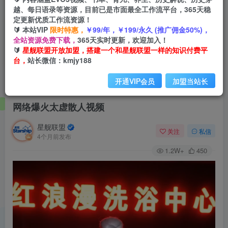
越、每日语录等资源，目前已是市面最全工作流平台，365天稳
定更新优质工作流资源！
🔰 本站VIP
限时特惠，
￥99/年，￥199/永久 (推广佣金50%)，
全站资源免费下载，
365天实时更新，欢迎加入！
🔰
星舰联盟开放加盟，搭建一个和星舰联盟一样的知识付费平
台，
站长微信：kmjy188
开通VIP会员
加盟当站长
首页
会员免费
正文
网络爆火太虚散人视频
星舰联盟
关注
私信
4个月前发布
1.2W+
450
视
频
播
放