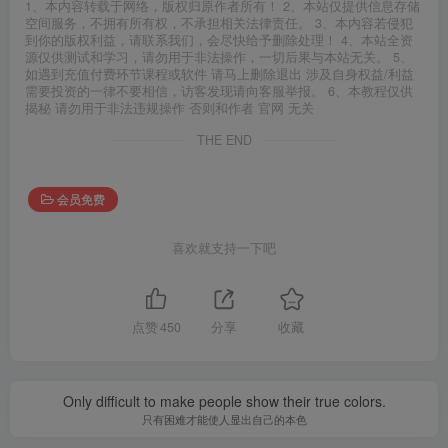
1、本内容转载于网络，版权归原作者所有！ 2、本站仅提供信息存储
空间服务，不拥有所有权，不承担相关法律责任。 3、本内容若侵犯
到你的版权利益，请联系我们，会尽快给予删除处理！ 4、本站全资
源仅供测试和学习，请勿用于非法操作，一切后果与本站无关。 5、
如遇到充值付费环节课程或软件 请马上删除退出 涉及自身权益/利益
需要投资的一律不要相信，访客发现请向客服举报。 6、本教程仅供
揭秘 请勿用于非法违规操作 否则和作者 官网 无关
THE END
会员免费
喜欢就支持一下吧
点赞
450
分享
收藏
Only difficult to make people show their true colors.
只有困难才能使人显出自己的本色