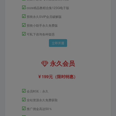
☑
coze精品教程合集123G电子版
☑
剪映永久SVIP会员破解版
☑
剪映小助手永久免费版
☑
可私下咨询各种疑惑
立即开通
永久会员
199元（限时特惠）
☑
会员时长：永久
☑
全站资源永久免费获取
☑
推广佣金高达50％