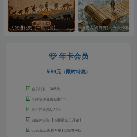
万物进化史【一镜到底】
历史人物自传(无开头模板)
年卡会员
99元（限时特惠）
☑
会员时长：365天
☑
全站资源免费获取1年
☑
推广佣金高达50％
☑
自媒体必备【市面最全工具箱】
☑
coze精品教程合集123G电子版