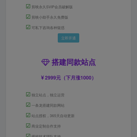
☑
剪映永久SVIP会员破解版
☑
剪映小助手永久免费版
☑
可私下咨询各种疑惑
立即开通
搭建同款站点
2999元（下月涨1000）
☑
独立站点，独立运营
☑
一条龙搭建同款网站
☑
站点授权，365天自动更新
☑
商业定制合作支持
☑
硬核技术团队支持