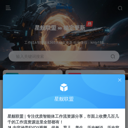
星舰联盟 ∞ 稳定更新
工作流&智能体&365天稳定更新 站长微信：kmjy188
输入关键词搜索
加入会员
工作流主页
1折
持续更新
全站资源免费下载
一站式AI创作平台
每周免费工作流
推广佣金
星舰联盟
体验
50-70%分佣
不定期更新
推广返佣高达70%
星舰联盟 | 专注优质智能体工作流资源分享，市面上收费几百几
站长招募
推荐
千的工作流资源这里全部都有！
项目周期预估10年
🔰 内容涵盖EVO3视频、书单、育儿、养生、历史解说、历史穿