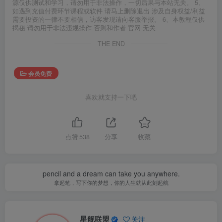
源仅供测试和学习，请勿用于非法操作，一切后果与本站无关。 5、
如遇到充值付费环节课程或软件 请马上删除退出 涉及自身权益/利益
需要投资的一律不要相信，访客发现请向客服举报。 6、本教程仅供
揭秘 请勿用于非法违规操作 否则和作者 官网 无关
THE END
会员免费
喜欢就支持一下吧
点赞
538
分享
收藏
pencil and a dream can take you anywhere.
拿起笔，写下你的梦想，你的人生就从此刻起航
星舰联盟
关注