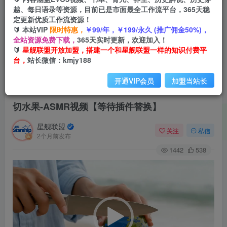
越、每日语录等资源，目前已是市面最全工作流平台，365天稳
定更新优质工作流资源！
🔰 本站VIP
限时特惠，
￥99/年，￥199/永久 (推广佣金50%)，
全站资源免费下载，
365天实时更新，欢迎加入！
🔰
星舰联盟开放加盟，搭建一个和星舰联盟一样的知识付费平
台，
站长微信：kmjy188
开通VIP会员
加盟当站长
首页
会员免费
正文
切水果-ASMR视频【等待插件替换】
星舰联盟
关注
私信
2个月前发布
1442
538
视
频
播
放