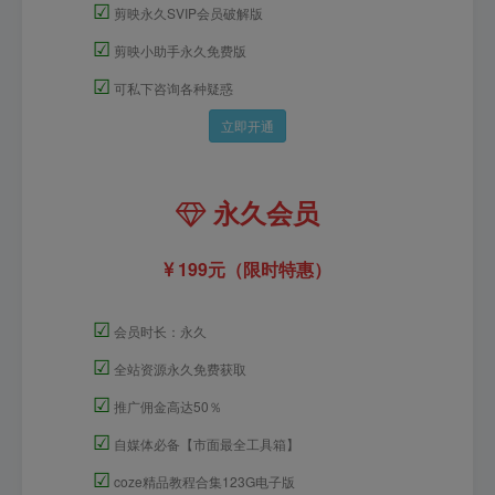
☑
剪映永久SVIP会员破解版
☑
剪映小助手永久免费版
☑
可私下咨询各种疑惑
立即开通
永久会员
199元（限时特惠）
☑
会员时长：永久
☑
全站资源永久免费获取
☑
推广佣金高达50％
☑
自媒体必备【市面最全工具箱】
☑
coze精品教程合集123G电子版