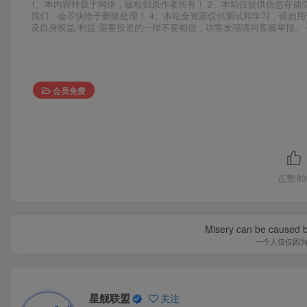
1、本内容转载于网络，版权归原作者所有！ 2、本站仅提供信息存储
我们，会尽快给予删除处理！ 4、本站全资源仅供测试和学习，请勿用
及自身权益/利益 需要投资的一律不要相信，访客发现请向客服举报。 
会员免费
点赞
83
Misery can be caused b
一个人仅仅因
星舰联盟
关注