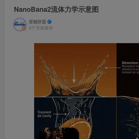
NanoBana2流体力学示意图
星舰联盟
3个月前发布