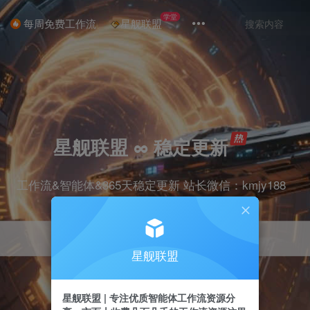
学堂
每周免费工作流
星舰联盟
星舰联盟 ∞ 稳定更新
工作流&智能体&365天稳定更新 站长微信：kmjy188
星舰联盟
星舰联盟 | 专注优质智能体工作流资源分