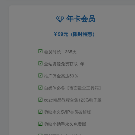
年卡会员
99元（限时特惠）
☑
会员时长：365天
☑
全站资源免费获取1年
☑
推广佣金高达50％
☑
自媒体必备【市面最全工具箱】
☑
coze精品教程合集123G电子版
☑
剪映永久SVIP会员破解版
☑
剪映小助手永久免费版