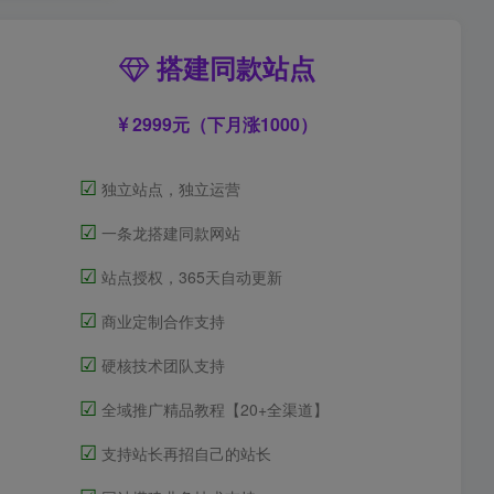
搭建同款站点
2999元（下月涨1000）
☑
独立站点，独立运营
☑
一条龙搭建同款网站
☑
站点授权，365天自动更新
☑
商业定制合作支持
☑
硬核技术团队支持
☑
全域推广精品教程【20+全渠道】
☑
支持站长再招自己的站长