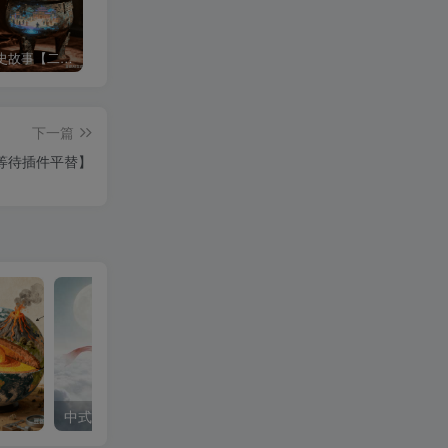
沉浸式历史故事【二改版】
3d科普视频
中式梦核
下一篇
等待插件平替】
中式梦核