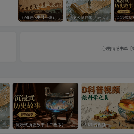
万物进化史【一镜到底】
历史人物自传(无开头模板)
心理|情感书单【
沉浸式历史故事【二改版】
3d科普视频