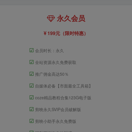
永久会员
199元（限时特惠）
☑
会员时长：永久
☑
全站资源永久免费获取
☑
推广佣金高达50％
☑
自媒体必备【市面最全工具箱】
☑
coze精品教程合集123G电子版
☑
剪映永久SVIP会员破解版
☑
剪映小助手永久免费版