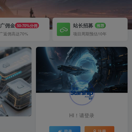
推广佣金
站长招募
50-70%分佣
推荐
广返佣高达70%
项目周期预估10年
HI！请登录
登录
注册