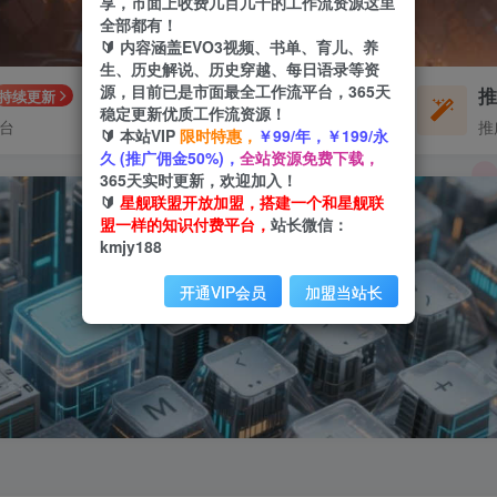
享，市面上收费几百几千的工作流资源这里
全部都有！
🔰 内容涵盖EVO3视频、书单、育儿、养
生、历史解说、历史穿越、每日语录等资
源，目前已是市面最全工作流平台，365天
每周免费工作流
持续更新
体验
稳定更新优质工作流资源！
平台
不定期更新
推
🔰 本站VIP
限时特惠，
￥99/年，￥199/永
久 (推广佣金50%)，
全站资源免费下载，
365天实时更新，欢迎加入！
🔰
星舰联盟开放加盟，搭建一个和星舰联
盟一样的知识付费平台，
站长微信：
kmjy188
开通VIP会员
加盟当站长