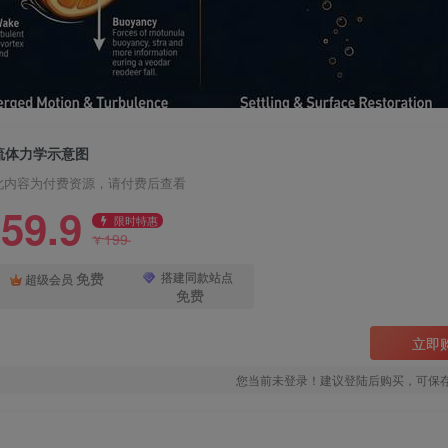
流体力学示意图
此内容为付费资源，请付费后查看
59.9
限时特惠
199
¥
免费
搭建同款站点
超级会员
免费
立即
您当前未登录！建议登陆后购买，可保