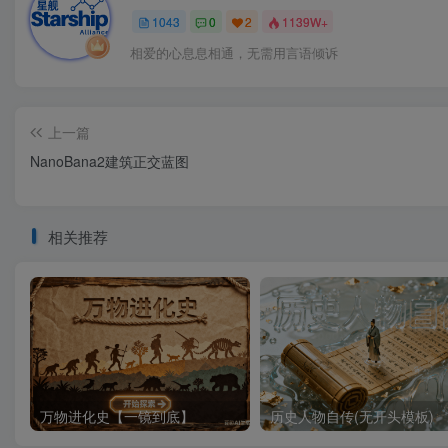
1043
0
2
1139W+
相爱的心息息相通，无需用言语倾诉
上一篇
NanoBana2建筑正交蓝图
相关推荐
万物进化史【一镜到底】
历史人物自传(无开头模板)