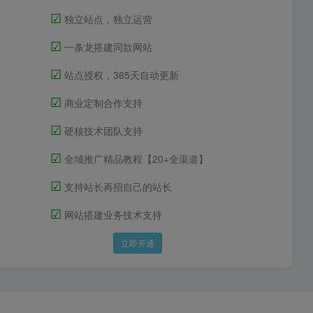
☑
独立站点，独立运营
☑
一条龙搭建同款网站
☑
站点授权，365天自动更新
☑
商业定制合作支持
☑
硬核技术团队支持
☑
全域推广精品教程【20+全渠道】
☑
支持站长再招自己的站长
☑
网站搭建业务技术支持
立即开通