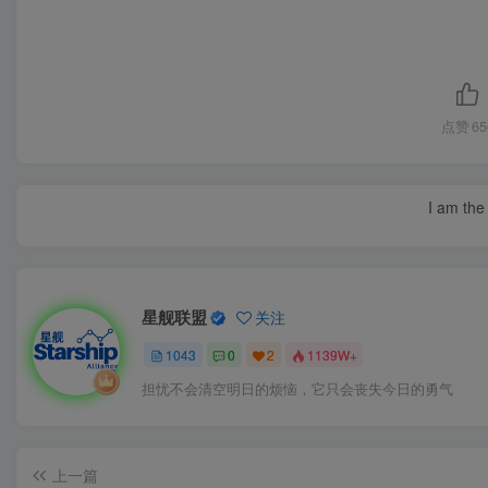
点赞
65
I am the 
星舰联盟
关注
1043
0
2
1139W+
担忧不会清空明日的烦恼，它只会丧失今日的勇气
上一篇