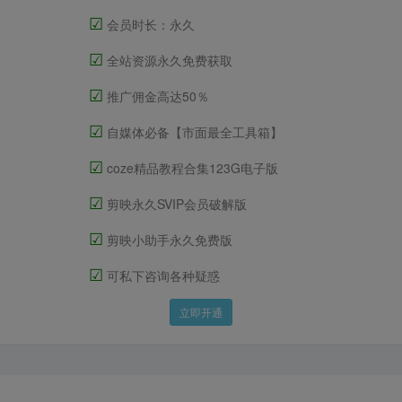
☑
会员时长：永久
☑
全站资源永久免费获取
☑
推广佣金高达50％
☑
自媒体必备【市面最全工具箱】
☑
coze精品教程合集123G电子版
☑
剪映永久SVIP会员破解版
☑
剪映小助手永久免费版
☑
可私下咨询各种疑惑
立即开通