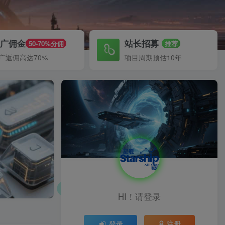
推广佣金
站长招募
50-70%分佣
推荐
广返佣高达70%
项目周期预估10年
HI！请登录
登录
注册