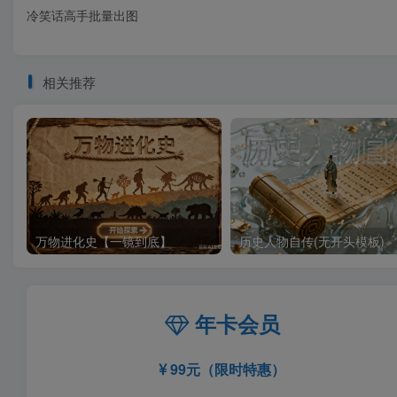
冷笑话高手批量出图
相关推荐
万物进化史【一镜到底】
历史人物自传(无开头模板)
年卡会员
99元（限时特惠）