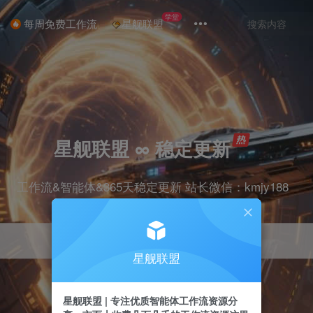
学堂
每周免费工作流
星舰联盟
星舰联盟 ∞ 稳定更新
工作流&智能体&365天稳定更新 站长微信：kmjy188
星舰联盟
星舰联盟 | 专注优质智能体工作流资源分