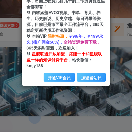
享，市面上收费几百几千的工作流资源这里
全部都有！
🔰 内容涵盖EVO3视频、书单、育儿、养
生、历史解说、历史穿越、每日语录等资
源，目前已是市面最全工作流平台，365天
每周免费工作流
持续更新
体验
稳定更新优质工作流资源！
平台
不定期更新
推
🔰 本站VIP
限时特惠，
￥99/年，￥199/永
久 (推广佣金50%)，
全站资源免费下载，
365天实时更新，欢迎加入！
🔰
星舰联盟开放加盟，搭建一个和星舰联
盟一样的知识付费平台，
站长微信：
kmjy188
开通VIP会员
加盟当站长