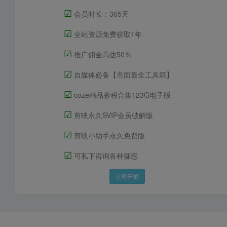
☑
会员时长：365天
☑
全站资源免费获取1年
☑
推广佣金高达50％
☑
自媒体必备【市面最全工具箱】
☑
coze精品教程合集123G电子版
☑
剪映永久SVIP会员破解版
☑
剪映小助手永久免费版
☑
可私下咨询各种疑惑
立即开通