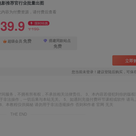
电影推荐官行业批量出图
此内容为付费资源，请付费后查看
39.9
限时特惠
199
¥
免费
搭建同款站点
超级会员
免费
立即
您当前未登录！建议登陆后购买，可保
空间服务，不拥有所有权，不承担相关法律责任。 3、本内容若侵犯到你的版权
于非法操作，一切后果与本站无关。 5、如遇到充值付费环节课程或软件 请马
6、本教程仅供揭秘 请勿用于非法违规操作 否则和作者 官网 无关
THE END