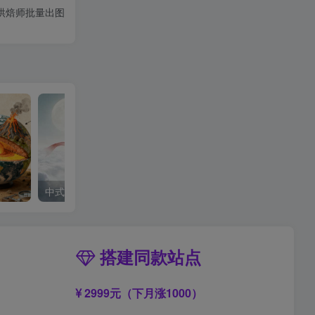
烘焙师批量出图
中式梦核
搭建同款站点
2999元（下月涨1000）