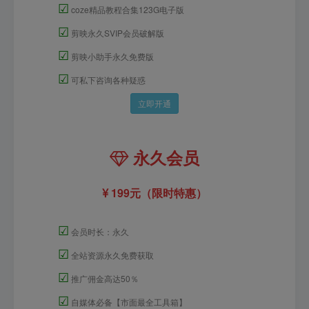
☑
coze精品教程合集123G电子版
☑
剪映永久SVIP会员破解版
☑
剪映小助手永久免费版
☑
可私下咨询各种疑惑
立即开通
永久会员
199元（限时特惠）
☑
会员时长：永久
☑
全站资源永久免费获取
☑
推广佣金高达50％
☑
自媒体必备【市面最全工具箱】