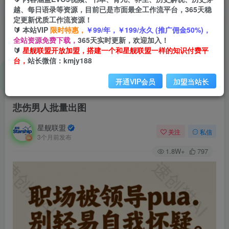
越、每日语录等资源，目前已是市面最全工作流平台，365天稳
定更新优质工作流资源！
🔰 本站VIP
限时特惠，
￥99/年，￥199/永久 (推广佣金50%)，
全站资源免费下载，
365天实时更新，欢迎加入！
🔰
星舰联盟开放加盟，搭建一个和星舰联盟一样的知识付费平
台，
站长微信：kmjy188
开通VIP会员
加盟当站长
首页
会员免费
正文
悲伤男人批量出图
星舰联盟
关注
私信
3个月前发布
1.8W+
797