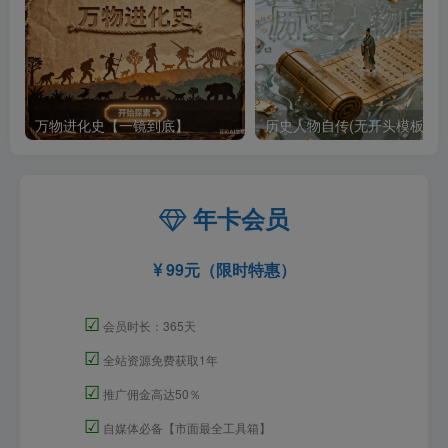
万物进化史【一镜到底】
历史人物自传(无开头模板)
年卡会员
99元（限时特惠）
☑
会员时长：365天
☑
全站资源免费获取1年
☑
推广佣金高达50％
☑
自媒体必备【市面最全工具箱】