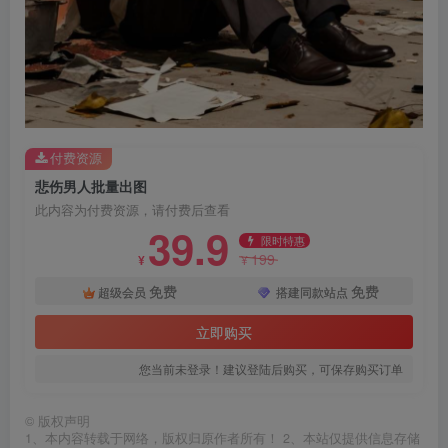
付费资源
悲伤男人批量出图
此内容为付费资源，请付费后查看
39.9
限时特惠
199
¥
¥
免费
免费
超级会员
搭建同款站点
立即购买
您当前未登录！建议登陆后购买，可保存购买订单
©
版权声明
1、本内容转载于网络，版权归原作者所有！ 2、本站仅提供信息存储