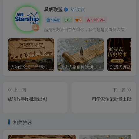
星舰联盟
关注
1043
0
2
1139W+
越是在艰难困苦的时候，我们越是要看到希望
万物进化史【一镜到底】
历史人物自传(无开头模板)
上一篇
下一篇
成语故事图批量出图
科学家传记批量出图
相关推荐