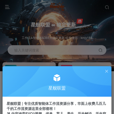
星舰联盟 ∞ 稳定更新
工作流&智能体&365天稳定更新 站长微信：kmjy188
输入关键词搜索
加入会员
工作流主页
1折
持续更新
全站资源免费下载
一站式AI创作平台
每周免费工作流
推广佣金
星舰联盟
体验
50-70%分佣
不定期更新
推广返佣高达70%
星舰联盟 | 专注优质智能体工作流资源分享，市面上收费几百几
站长招募
推荐
千的工作流资源这里全部都有！
项目周期预估10年
🔰 内容涵盖EVO3视频、书单、育儿、养生、历史解说、历史穿