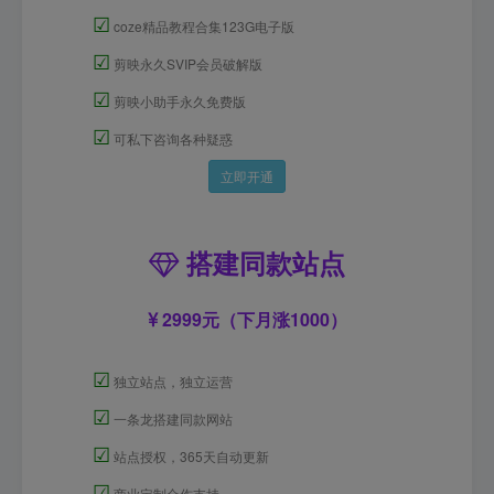
☑
coze精品教程合集123G电子版
☑
剪映永久SVIP会员破解版
☑
剪映小助手永久免费版
☑
可私下咨询各种疑惑
立即开通
搭建同款站点
2999元（下月涨1000）
☑
独立站点，独立运营
☑
一条龙搭建同款网站
☑
站点授权，365天自动更新
☑
商业定制合作支持