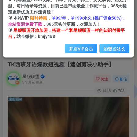
越、每日语录等资源，目前已是市面最全工作流平台，365天稳
定更新优质工作流资源！
🔰 本站VIP
限时特惠，
￥99/年，￥199/永久 (推广佣金50%)，
全站资源免费下载，
365天实时更新，欢迎加入！
🔰
星舰联盟开放加盟，搭建一个和星舰联盟一样的知识付费平
台，
站长微信：kmjy188
开通VIP会员
加盟当站长
首页
会员免费
正文
TK西班牙语爆款短视频【速创剪映小助手】
星舰联盟
关注
私信
3个月前更新
1448
703
视
频
播
放