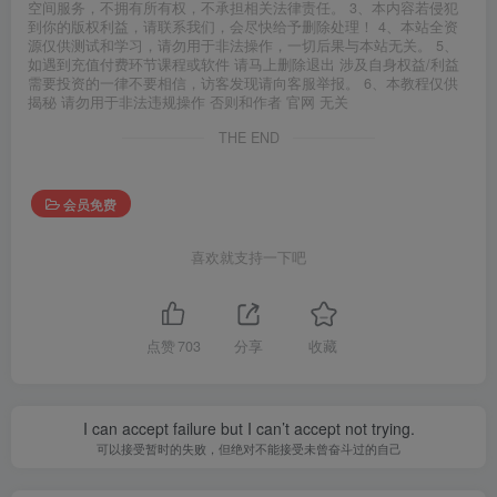
空间服务，不拥有所有权，不承担相关法律责任。 3、本内容若侵犯
到你的版权利益，请联系我们，会尽快给予删除处理！ 4、本站全资
源仅供测试和学习，请勿用于非法操作，一切后果与本站无关。 5、
如遇到充值付费环节课程或软件 请马上删除退出 涉及自身权益/利益
需要投资的一律不要相信，访客发现请向客服举报。 6、本教程仅供
揭秘 请勿用于非法违规操作 否则和作者 官网 无关
THE END
会员免费
喜欢就支持一下吧
点赞
703
分享
收藏
I can accept failure but I can’t accept not trying.
可以接受暂时的失败，但绝对不能接受未曾奋斗过的自己