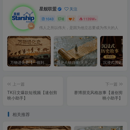
星舰联盟
关注
1043
0
2
1139W+
伟人之所以伟大，是因为他立志要成为伟大的人
万物进化史【一镜到底】
历史人物自传(无开头模板)
上一篇
下一篇
TK日文爆款短视频【速创剪
赛博朋克风格故事【速创剪
映小助手】
映小助手】
相关推荐