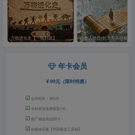
万物进化史【一镜到底】
历史人物自传(无开头模板)
年卡会员
99元（限时特惠）
☑
会员时长：365天
☑
全站资源免费获取1年
☑
推广佣金高达50％
☑
自媒体必备【市面最全工具箱】