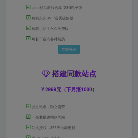
☑
coze精品教程合集123G电子版
☑
剪映永久SVIP会员破解版
☑
剪映小助手永久免费版
☑
可私下咨询各种疑惑
立即开通
搭建同款站点
2999元（下月涨1000）
☑
独立站点，独立运营
☑
一条龙搭建同款网站
☑
站点授权，365天自动更新
☑
商业定制合作支持