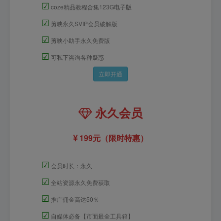
☑
coze精品教程合集123G电子版
☑
剪映永久SVIP会员破解版
☑
剪映小助手永久免费版
☑
可私下咨询各种疑惑
立即开通
永久会员
199元（限时特惠）
☑
会员时长：永久
☑
全站资源永久免费获取
☑
推广佣金高达50％
☑
自媒体必备【市面最全工具箱】