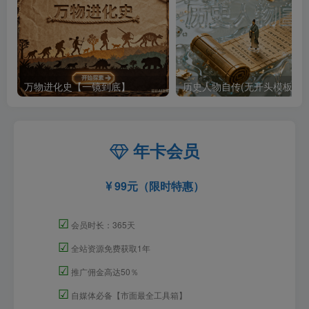
万物进化史【一镜到底】
历史人物自传(无开头模板)
年卡会员
99元（限时特惠）
☑
会员时长：365天
☑
全站资源免费获取1年
☑
推广佣金高达50％
☑
自媒体必备【市面最全工具箱】