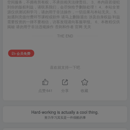
空间服务，不拥有所有权，不承担相关法律责任。 3、本内容若侵犯
到你的版权利益，请联系我们，会尽快给予删除处理！ 4、本站全资
源仅供测试和学习，请勿用于非法操作，一切后果与本站无关。 5、
如遇到充值付费环节课程或软件 请马上删除退出 涉及自身权益/利益
需要投资的一律不要相信，访客发现请向客服举报。 6、本教程仅供
揭秘 请勿用于非法违规操作 否则和作者 官网 无关
THE END
会员免费
喜欢就支持一下吧
点赞
641
分享
收藏
Hard-working is actually a cool thing.
努力学习其实是一件很酷的事