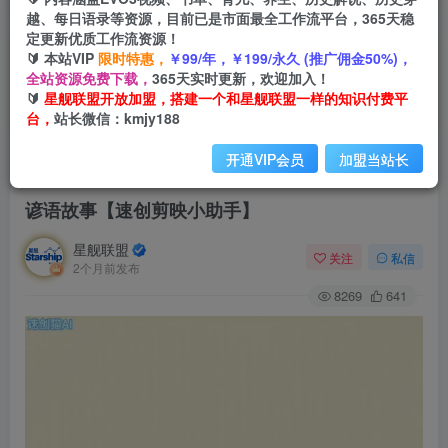
越、每日语录等资源，目前已是市面最全工作流平台，365天稳
定更新优质工作流资源！
🔰 本站VIP
限时特惠，
￥99/年，￥199/永久 (推广佣金50%)，
全站资源免费下载，
365天实时更新，欢迎加入！
🔰
星舰联盟开放加盟，搭建一个和星舰联盟一样的知识付费平
台，
站长微信：kmjy188
开通VIP会员
加盟当站长
首页
会员免费
正文
谚语故事【速创剪映小助手】
星舰联盟
关注
私信
2个月前发布
8269
641
视
频
播
放