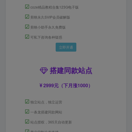
☑
coze精品教程合集123G电子版
☑
剪映永久SVIP会员破解版
☑
剪映小助手永久免费版
☑
可私下咨询各种疑惑
立即开通
搭建同款站点
2999元（下月涨1000）
☑
独立站点，独立运营
☑
一条龙搭建同款网站
☑
站点授权，365天自动更新
☑
商业定制合作支持