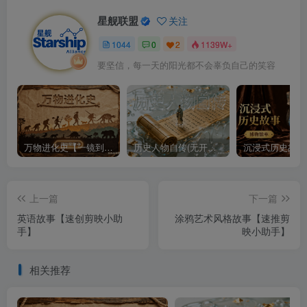
星舰联盟
关注
1044
0
2
1139W+
要坚信，每一天的阳光都不会辜负自己的笑容
万物进化史【一镜到底】
历史人物自传(无开头模板)
上一篇
下一篇
英语故事【速创剪映小助
涂鸦艺术风格故事【速推剪
手】
映小助手】
相关推荐