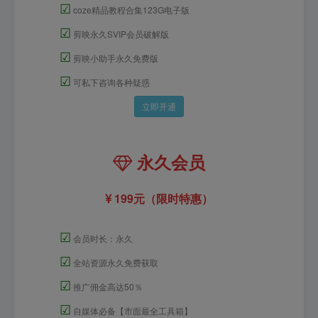
☑
coze精品教程合集123G电子版
☑
剪映永久SVIP会员破解版
☑
剪映小助手永久免费版
☑
可私下咨询各种疑惑
立即开通
永久会员
199元（限时特惠）
☑
会员时长：永久
☑
全站资源永久免费获取
☑
推广佣金高达50％
☑
自媒体必备【市面最全工具箱】