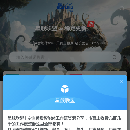
星舰联盟 ∞ 稳定更新
工作流&智能体&365天稳定更新 站长微信：kmjy188
输入关键词搜索
加入会员
工作流主页
1折
持续更新
全站资源免费下载
一站式AI创作平台
每周免费工作流
推广佣金
星舰联盟
体验
50-70%分佣
不定期更新
推广返佣高达70%
星舰联盟 | 专注优质智能体工作流资源分享，市面上收费几百几
站长招募
推荐
千的工作流资源这里全部都有！
项目周期预估10年
🔰 内容涵盖EVO3视频、书单、育儿、养生、历史解说、历史穿