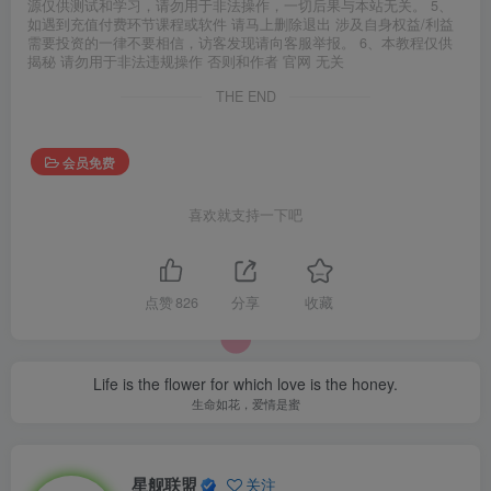
源仅供测试和学习，请勿用于非法操作，一切后果与本站无关。 5、
如遇到充值付费环节课程或软件 请马上删除退出 涉及自身权益/利益
需要投资的一律不要相信，访客发现请向客服举报。 6、本教程仅供
揭秘 请勿用于非法违规操作 否则和作者 官网 无关
THE END
会员免费
喜欢就支持一下吧
点赞
826
分享
收藏
Life is the flower for which love is the honey.
生命如花，爱情是蜜
星舰联盟
关注