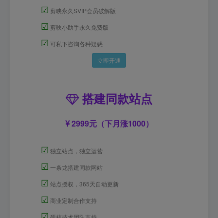
☑
剪映永久SVIP会员破解版
☑
剪映小助手永久免费版
☑
可私下咨询各种疑惑
立即开通
搭建同款站点
2999元（下月涨1000）
☑
独立站点，独立运营
☑
一条龙搭建同款网站
☑
站点授权，365天自动更新
☑
商业定制合作支持
☑
硬核技术团队支持