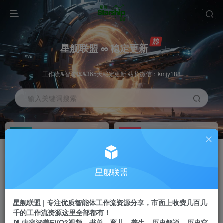
星舰联盟 ∞ 稳定更新
工作流&智能体&365天稳定更新 站长微信：kmjy188
输入关键词搜索
加入会员
工作流主页
1折
持续更新
全站资源免费下载
一站式AI创作平台
每周免费工作流
推广佣金
星舰联盟
体验
50-70%分佣
不定期更新
推广返佣高达70%
星舰联盟 | 专注优质智能体工作流资源分享，市面上收费几百几
站长招募
推荐
千的工作流资源这里全部都有！
项目周期预估10年
🔰 内容涵盖EVO3视频、书单、育儿、养生、历史解说、历史穿