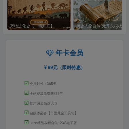
万物进化史【一镜到底】
历史人物自传(无开头模板)
年卡会员
99元（限时特惠）
☑
会员时长：365天
☑
全站资源免费获取1年
☑
推广佣金高达50％
☑
自媒体必备【市面最全工具箱】
☑
coze精品教程合集123G电子版