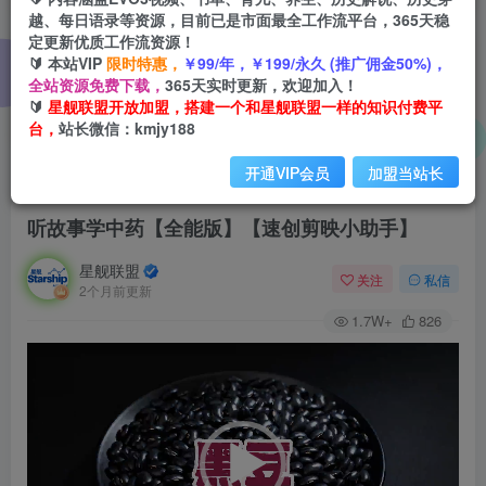
越、每日语录等资源，目前已是市面最全工作流平台，365天稳
定更新优质工作流资源！
🔰 本站VIP
限时特惠，
￥99/年，￥199/永久 (推广佣金50%)，
全站资源免费下载，
365天实时更新，欢迎加入！
🔰
星舰联盟开放加盟，搭建一个和星舰联盟一样的知识付费平
台，
站长微信：kmjy188
开通VIP会员
加盟当站长
首页
会员免费
正文
听故事学中药【全能版】【速创剪映小助手】
星舰联盟
关注
私信
2个月前更新
1.7W+
826
视
频
播
放