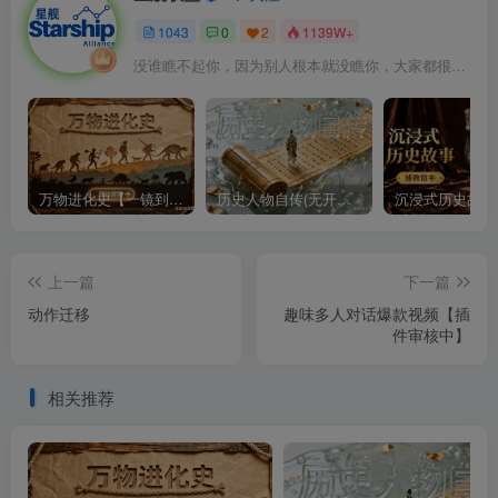
1043
0
2
1139W+
没谁瞧不起你，因为别人根本就没瞧你，大家都很忙的
万物进化史【一镜到底】
历史人物自传(无开头模板)
上一篇
下一篇
动作迁移
趣味多人对话爆款视频【插
件审核中】
相关推荐