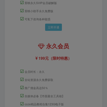
☑
剪映永久SVIP会员破解版
☑
剪映小助手永久免费版
☑
可私下咨询各种疑惑
立即开通
永久会员
199元（限时特惠）
☑
会员时长：永久
☑
全站资源永久免费获取
☑
推广佣金高达50％
☑
自媒体必备【市面最全工具箱】
☑
coze精品教程合集123G电子版