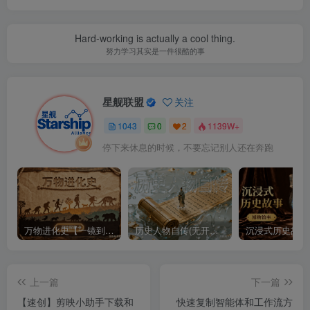
Hard-working is actually a cool thing.
努力学习其实是一件很酷的事
星舰联盟
关注
1043
0
2
1139W+
停下来休息的时候，不要忘记别人还在奔跑
万物进化史【一镜到底】
历史人物自传(无开头模板)
上一篇
下一篇
【速创】剪映小助手下载和
快速复制智能体和工作流方