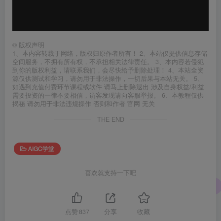
©
版权声明
1、本内容转载于网络，版权归原作者所有！ 2、本站仅提供信息存储
空间服务，不拥有所有权，不承担相关法律责任。 3、本内容若侵犯
到你的版权利益，请联系我们，会尽快给予删除处理！ 4、本站全资
源仅供测试和学习，请勿用于非法操作，一切后果与本站无关。 5、
如遇到充值付费环节课程或软件 请马上删除退出 涉及自身权益/利益
需要投资的一律不要相信，访客发现请向客服举报。 6、本教程仅供
揭秘 请勿用于非法违规操作 否则和作者 官网 无关
THE END
AIGC学堂
喜欢就支持一下吧
点赞
837
分享
收藏