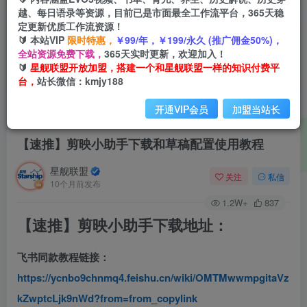
越、每日语录等资源，目前已是市面最全工作流平台，365天稳
定更新优质工作流资源！
🔰 本站VIP
限时特惠，
￥99/年，￥199/永久 (推广佣金50%)，
全站资源免费下载，
365天实时更新，欢迎加入！
🔰
星舰联盟开放加盟，搭建一个和星舰联盟一样的知识付费平
台，
站长微信：kmjy188
开通VIP会员
加盟当站长
首页
AIGC学堂
正文
【速推】剪映小助手下载和草稿配置使用教程
星舰联盟
关注
私信
10个月前发布
1.2W+
837
【速推】剪映小助手下载地址：
飞书同款教程链接：
https://ycnbo9chnmq4.feishu.cn/wiki/OMTMwwmpgitaVz
kZwptcLjk9nWd?from=from_copylink