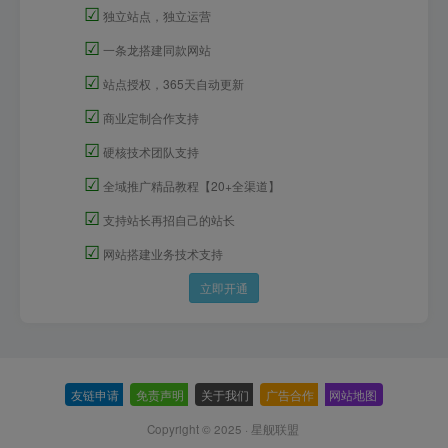
☑
独立站点，独立运营
☑
一条龙搭建同款网站
☑
站点授权，365天自动更新
☑
商业定制合作支持
☑
硬核技术团队支持
☑
全域推广精品教程【20+全渠道】
☑
支持站长再招自己的站长
☑
网站搭建业务技术支持
立即开通
友链申请
-
免责声明
-
关于我们
-
广告合作
-
网站地图
Copyright © 2025 ·
星舰联盟