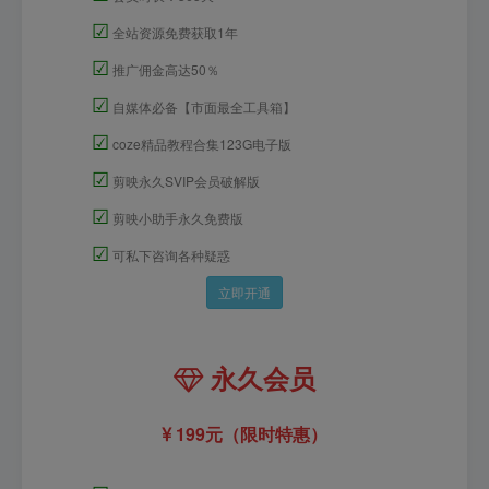
☑
全站资源免费获取1年
☑
推广佣金高达50％
☑
自媒体必备【市面最全工具箱】
☑
coze精品教程合集123G电子版
☑
剪映永久SVIP会员破解版
☑
剪映小助手永久免费版
☑
可私下咨询各种疑惑
立即开通
永久会员
199元（限时特惠）