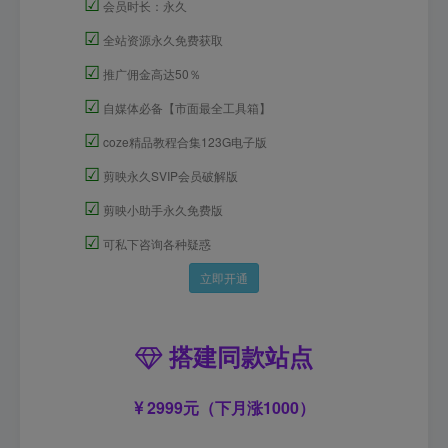
☑
会员时长：永久
☑
全站资源永久免费获取
☑
推广佣金高达50％
☑
自媒体必备【市面最全工具箱】
☑
coze精品教程合集123G电子版
☑
剪映永久SVIP会员破解版
☑
剪映小助手永久免费版
☑
可私下咨询各种疑惑
立即开通
搭建同款站点
2999元（下月涨1000）