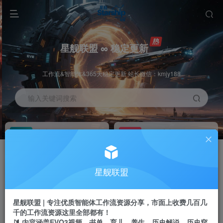
星舰联盟 ∞ 稳定更新
工作流&智能体&365天稳定更新 站长微信：kmjy188
输入关键词搜索
加入会员
工作流主页
1折
持续更新
全站资源免费下载
一站式AI创作平台
每周免费工作流
推广佣金
星舰联盟
体验
50-70%分佣
不定期更新
推广返佣高达70%
星舰联盟 | 专注优质智能体工作流资源分享，市面上收费几百几
站长招募
推荐
千的工作流资源这里全部都有！
项目周期预估10年
🔰 内容涵盖EVO3视频、书单、育儿、养生、历史解说、历史穿