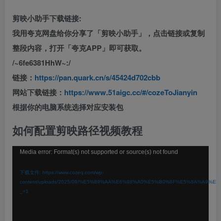
剪映小助手下载链接:
我用夸克网盘给你分享了「剪映小助手」，点击链接或复制
整段内容，打开「夸克APP」即可获取。
/~6fe6381HhW~:/
链接：
https://pan.quark.cn/s/45424d702cbb
网站下载链接：
https://www.51aigc.cc/#/cozeToJianyin
根据你的电脑系统选择对应安装包
如何配置剪映路径视频教程
视
Media error: Format(s) not supported or source(s) not found
频
下载文件: https://www.cozeq.com/wp-
播
content/uploads/2025/09/%E5%89%AA%E6%98%A0%E5%B0%8F%E5%8A%A9%
_=1
放
器