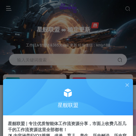
星舰联盟 ∞ 稳定更新
工作流&智能体&365天稳定更新 站长微信：kmjy188
输入关键词搜索
加入会员
工作流主页
1折
持续更新
全站资源免费下载
一站式AI创作平台
每周免费工作流
推广佣金
星舰联盟
体验
50-70%分佣
不定期更新
推广返佣高达70%
星舰联盟 | 专注优质智能体工作流资源分享，市面上收费几百几
站长招募
推荐
千的工作流资源这里全部都有！
项目周期预估10年
🔰 内容涵盖EVO3视频、书单、育儿、养生、历史解说、历史穿