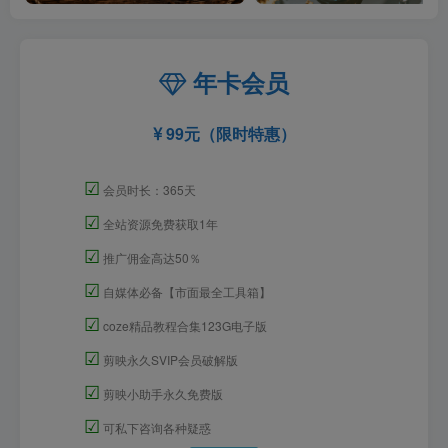
年卡会员
99元（限时特惠）
☑
会员时长：365天
☑
全站资源免费获取1年
☑
推广佣金高达50％
☑
自媒体必备【市面最全工具箱】
☑
coze精品教程合集123G电子版
☑
剪映永久SVIP会员破解版
☑
剪映小助手永久免费版
☑
可私下咨询各种疑惑