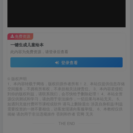
器
免费资源
一键生成儿童绘本
此内容为免费资源，请登录后查看
登录查看
©
版权声明
1、本内容转载于网络，版权归原作者所有！ 2、本站仅提供信息存储
空间服务，不拥有所有权，不承担相关法律责任。 3、本内容若侵犯
到你的版权利益，请联系我们，会尽快给予删除处理！ 4、本站全资
源仅供测试和学习，请勿用于非法操作，一切后果与本站无关。 5、
如遇到充值付费环节课程或软件 请马上删除退出 涉及自身权益/利益
需要投资的一律不要相信，访客发现请向客服举报。 6、本教程仅供
揭秘 请勿用于非法违规操作 否则和作者 官网 无关
THE END