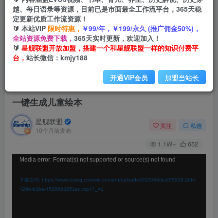
越、每日语录等资源，目前已是市面最全工作流平台，365天稳
定更新优质工作流资源！
🔰 本站VIP
限时特惠，
￥99/年，￥199/永久 (推广佣金50%)，
全站资源免费下载，
365天实时更新，欢迎加入！
🔰
星舰联盟开放加盟，搭建一个和星舰联盟一样的知识付费平
台，
站长微信：kmjy188
开通VIP会员
加盟当站长
首页
会员免费
正文
一键生成儿童绘本
星舰联盟
关注
私信
10个月前发布
1.1W+
652
视
Media error: Format(s) not supported or source(s) not found
频
下载文件: https://www.cozeq.com/wp-content/uploads/2025/09/acb55928-2bf4-
播
429b-b3ba-4528683251ed.mp4?_=1
放