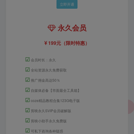
立即开通
永久会员
199元（限时特惠）
☑
会员时长：永久
☑
全站资源永久免费获取
☑
推广佣金高达50％
☑
自媒体必备【市面最全工具箱】
☑
coze精品教程合集123G电子版
☑
剪映永久SVIP会员破解版
☑
剪映小助手永久免费版
☑
可私下咨询各种疑惑