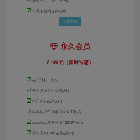
剪映小助手永久免费版
☑
可私下咨询各种疑惑
立即开通
永久会员
199元（限时特惠）
☑
会员时长：永久
☑
全站资源永久免费获取
☑
推广佣金高达50％
☑
自媒体必备【市面最全工具箱】
☑
coze精品教程合集123G电子版
☑
剪映永久SVIP会员破解版