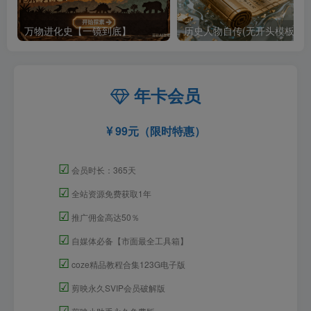
万物进化史【一镜到底】
历史人物自传(无开头模板)
年卡会员
99元（限时特惠）
☑
会员时长：365天
☑
全站资源免费获取1年
☑
推广佣金高达50％
☑
自媒体必备【市面最全工具箱】
☑
coze精品教程合集123G电子版
☑
剪映永久SVIP会员破解版
☑