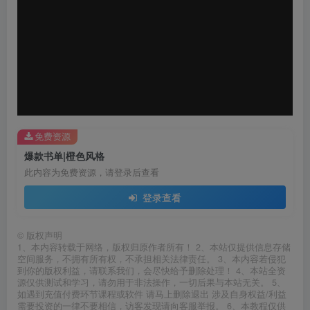
器
免费资源
爆款书单|橙色风格
此内容为免费资源，请登录后查看
登录查看
©
版权声明
1、本内容转载于网络，版权归原作者所有！ 2、本站仅提供信息存储
空间服务，不拥有所有权，不承担相关法律责任。 3、本内容若侵犯
到你的版权利益，请联系我们，会尽快给予删除处理！ 4、本站全资
源仅供测试和学习，请勿用于非法操作，一切后果与本站无关。 5、
如遇到充值付费环节课程或软件 请马上删除退出 涉及自身权益/利益
需要投资的一律不要相信，访客发现请向客服举报。 6、本教程仅供