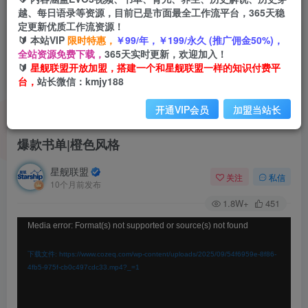
越、每日语录等资源，目前已是市面最全工作流平台，365天稳
定更新优质工作流资源！
🔰 本站VIP
限时特惠，
￥99/年，￥199/永久 (推广佣金50%)，
全站资源免费下载，
365天实时更新，欢迎加入！
🔰
星舰联盟开放加盟，搭建一个和星舰联盟一样的知识付费平
台，
站长微信：kmjy188
开通VIP会员
加盟当站长
首页
会员免费
正文
爆款书单|橙色风格
星舰联盟
关注
私信
10个月前发布
1.8W+
451
视
Media error: Format(s) not supported or source(s) not found
频
下载文件: https://www.cozeq.com/wp-content/uploads/2025/09/54f6959e-8f86-
播
4fb5-975f-cb0c497cdc33.mp4?_=1
放