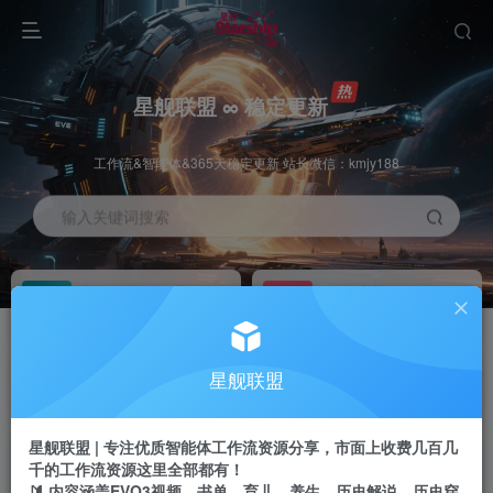
星舰联盟 ∞ 稳定更新
工作流&智能体&365天稳定更新 站长微信：kmjy188
输入关键词搜索
加入会员
工作流主页
1折
持续更新
全站资源免费下载
一站式AI创作平台
每周免费工作流
推广佣金
星舰联盟
体验
50-70%分佣
不定期更新
推广返佣高达70%
星舰联盟 | 专注优质智能体工作流资源分享，市面上收费几百几
站长招募
推荐
千的工作流资源这里全部都有！
项目周期预估10年
🔰 内容涵盖EVO3视频、书单、育儿、养生、历史解说、历史穿