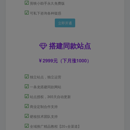
☑
剪映小助手永久免费版
☑
可私下咨询各种疑惑
立即开通
搭建同款站点
2999元（下月涨1000）
☑
独立站点，独立运营
☑
一条龙搭建同款网站
☑
站点授权，365天自动更新
☑
商业定制合作支持
☑
硬核技术团队支持
☑
全域推广精品教程【20+全渠道】