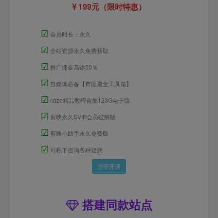
199元（限时特惠）
☑
会员时长：永久
☑
全站资源永久免费获取
☑
推广佣金高达50％
☑
自媒体必备【市面最全工具箱】
☑
coze精品教程合集123G电子版
☑
剪映永久SVIP会员破解版
☑
剪映小助手永久免费版
☑
可私下咨询各种疑惑
立即开通
搭建同款站点