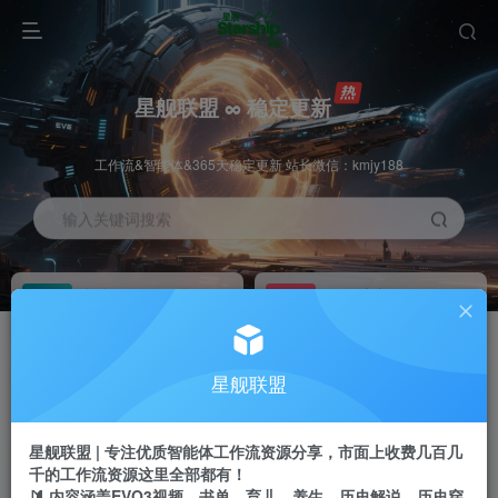
星舰联盟 ∞ 稳定更新
工作流&智能体&365天稳定更新 站长微信：kmjy188
输入关键词搜索
加入会员
工作流主页
1折
持续更新
全站资源免费下载
一站式AI创作平台
每周免费工作流
推广佣金
星舰联盟
体验
50-70%分佣
不定期更新
推广返佣高达70%
星舰联盟 | 专注优质智能体工作流资源分享，市面上收费几百几
站长招募
推荐
千的工作流资源这里全部都有！
项目周期预估10年
🔰 内容涵盖EVO3视频、书单、育儿、养生、历史解说、历史穿