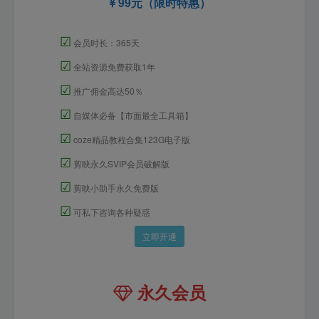
99元（限时特惠）
☑
会员时长：365天
☑
全站资源免费获取1年
☑
推广佣金高达50％
☑
自媒体必备【市面最全工具箱】
☑
coze精品教程合集123G电子版
☑
剪映永久SVIP会员破解版
☑
剪映小助手永久免费版
☑
可私下咨询各种疑惑
立即开通
永久会员