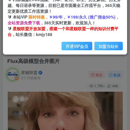
越、每日语录等资源，目前已是市面最全工作流平台，365天稳
定更新优质工作流资源！
🔰 本站VIP
限时特惠，
￥99/年，￥199/永久 (推广佣金50%)，
全站资源免费下载，
365天实时更新，欢迎加入！
🔰
星舰联盟开放加盟，搭建一个和星舰联盟一样的知识付费平
台，
站长微信：kmjy188
开通VIP会员
加盟当站长
首页
会员免费
正文
Flux高级模型合并图片
星舰联盟
关注
私信
2个月前发布
1.7W+
496
视
频
播
放