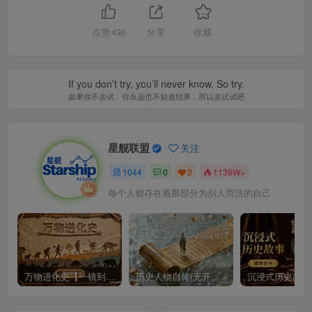
点赞
496
分享
收藏
If you don’t try, you’ll never know. So try.
如果你不去试，你永远也不知道结果，所以去试试吧
星舰联盟
关注
1044
0
2
1139W+
每个人都存在着那部分为别人而活的自己
万物进化史【一镜到底】
历史人物自传(无开头模板)