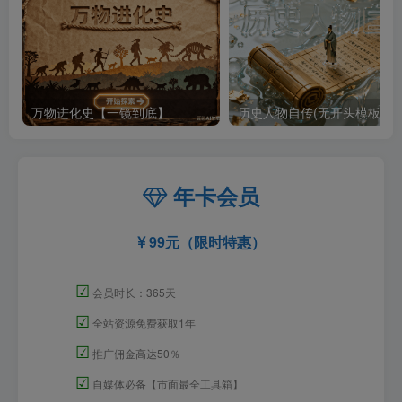
万物进化史【一镜到底】
历史人物自传(无开头模板)
年卡会员
99元（限时特惠）
☑
会员时长：365天
☑
全站资源免费获取1年
☑
推广佣金高达50％
☑
自媒体必备【市面最全工具箱】