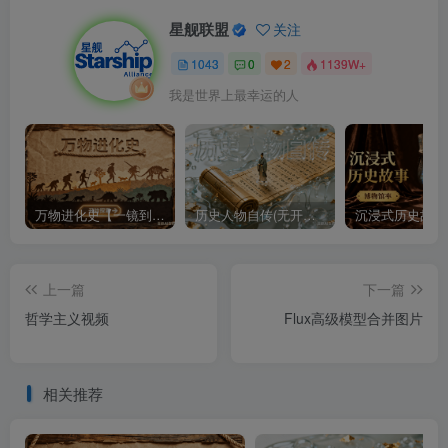
星舰联盟
关注
1043
0
2
1139W+
我是世界上最幸运的人
万物进化史【一镜到底】
历史人物自传(无开头模板)
上一篇
下一篇
哲学主义视频
Flux高级模型合并图片
相关推荐