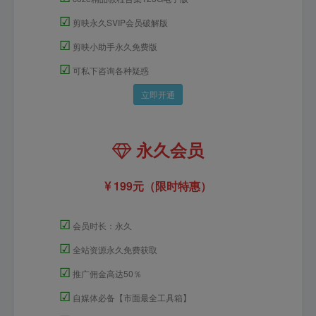
☑
剪映永久SVIP会员破解版
☑
剪映小助手永久免费版
☑
可私下咨询各种疑惑
立即开通
永久会员
199元（限时特惠）
☑
会员时长：永久
☑
全站资源永久免费获取
☑
推广佣金高达50％
☑
自媒体必备【市面最全工具箱】