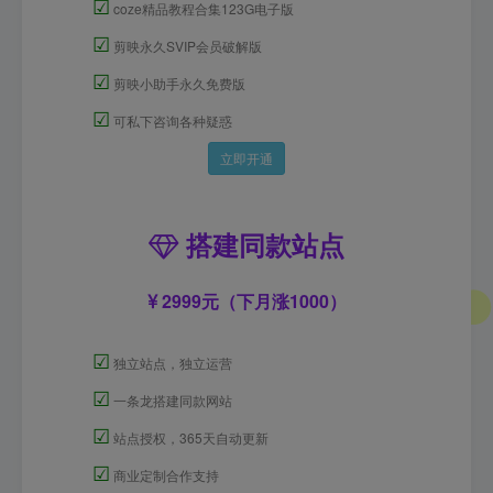
☑
coze精品教程合集123G电子版
☑
剪映永久SVIP会员破解版
☑
剪映小助手永久免费版
☑
可私下咨询各种疑惑
立即开通
搭建同款站点
2999元（下月涨1000）
☑
独立站点，独立运营
☑
一条龙搭建同款网站
☑
站点授权，365天自动更新
☑
商业定制合作支持