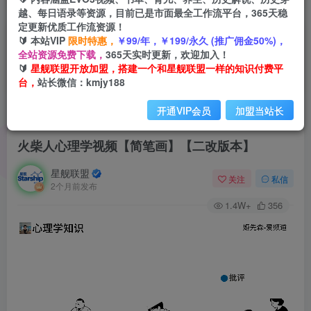
越、每日语录等资源，目前已是市面最全工作流平台，365天稳
定更新优质工作流资源！
🔰 本站VIP
限时特惠，
￥99/年，￥199/永久 (推广佣金50%)，
全站资源免费下载，
365天实时更新，欢迎加入！
🔰
星舰联盟开放加盟，搭建一个和星舰联盟一样的知识付费平
台，
站长微信：kmjy188
开通VIP会员
加盟当站长
首页
会员免费
正文
火柴人心理学视频【简笔画】【二改版本】
星舰联盟
关注
私信
2个月前发布
1.4W+
356
视
频
播
放