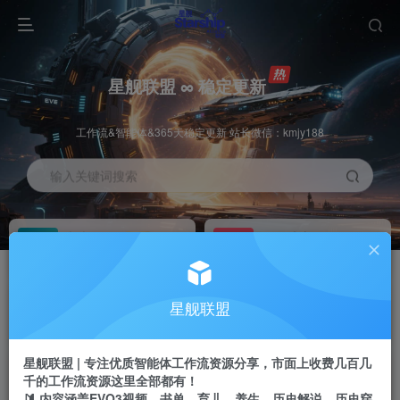
星舰联盟 ∞ 稳定更新
工作流&智能体&365天稳定更新 站长微信：kmjy188
输入关键词搜索
加入会员
工作流主页
1折
持续更新
全站资源免费下载
一站式AI创作平台
每周免费工作流
推广佣金
星舰联盟
体验
50-70%分佣
不定期更新
推广返佣高达70%
星舰联盟 | 专注优质智能体工作流资源分享，市面上收费几百几
站长招募
推荐
千的工作流资源这里全部都有！
项目周期预估10年
🔰 内容涵盖EVO3视频、书单、育儿、养生、历史解说、历史穿