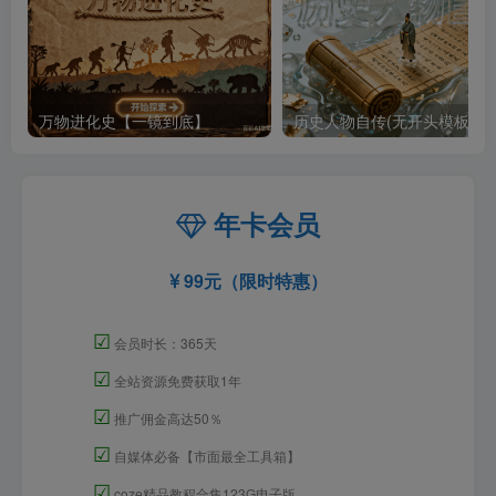
万物进化史【一镜到底】
历史人物自传(无开头模板)
年卡会员
99元（限时特惠）
☑
会员时长：365天
☑
全站资源免费获取1年
☑
推广佣金高达50％
☑
自媒体必备【市面最全工具箱】
☑
coze精品教程合集123G电子版