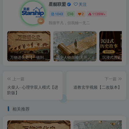
星舰联盟
关注
1043
0
2
1139W+
我很平凡，但我独一无二
万物进化史【一镜到底】
历史人物自传(无开头模板)
上一篇
下一篇
火柴人- 心理学双人模式【进
道教玄学视频【二改版本】
阶版】
相关推荐